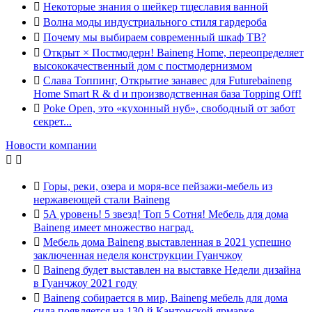

Некоторые знания о шейкер тщеславия ванной

Волна моды индустриального стиля гардероба

Почему мы выбираем современный шкаф ТВ?

Открыт × Постмодерн! Baineng Home, переопределяет
высококачественный дом с постмодернизмом

Слава Топпинг, Открытие занавес для Futurebaineng
Home Smart R & d и производственная база Topping Off!

Poke Open, это «кухонный нуб», свободный от забот
секрет...
Новости компании



Горы, реки, озера и моря-все пейзажи-мебель из
нержавеющей стали Baineng

5А уровень! 5 звезд! Топ 5 Сотня! Мебель для дома
Baineng имеет множество наград.

Мебель дома Baineng выставленная в 2021 успешно
заключенная неделя конструкции Гуанчжоу

Baineng будет выставлен на выставке Недели дизайна
в Гуанчжоу 2021 году

Baineng собирается в мир, Baineng мебель для дома
сила появляется на 130-й Кантонской ярмарке