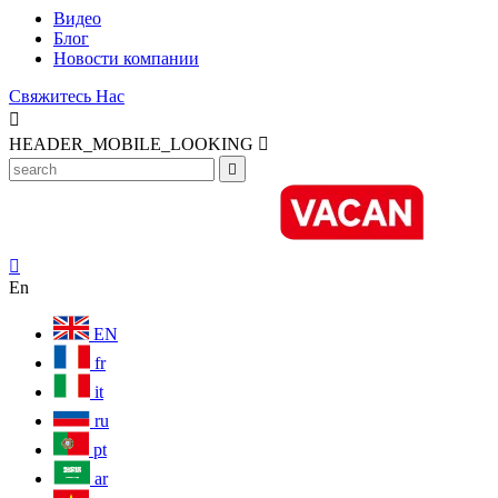
Видео
Блог
Новости компании
Свяжитесь Нас

HEADER_MOBILE_LOOKING



En
EN
fr
it
ru
pt
ar