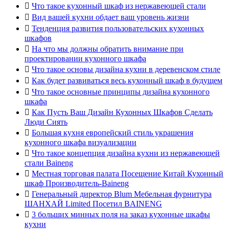

Что такое кухонный шкаф из нержавеющей стали

Вид вашей кухни обдает ваш уровень жизни

Тенденция развития пользовательских кухонных
шкафов

На что мы должны обратить внимание при
проектировании кухонного шкафа

Что такое основы дизайна кухни в деревенском стиле

Как будет развиваться весь кухонный шкаф в будущем

Что такое основные принципы дизайна кухонного
шкафа

Как Пусть Ваш Дизайн Кухонных Шкафов Сделать
Люди Сиять

Большая кухня европейский стиль украшения
кухонного шкафа визуализации

Что такое концепция дизайна кухни из нержавеющей
стали Baineng

Местная торговая палата Посещение Китай Кухонный
шкаф Производитель-Baineng

Генеральный директор Blum Мебельная фурнитура
ШАНХАЙ Limited Посетил BAINENG

3 больших минных поля на заказ кухонные шкафы
кухни