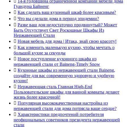

14-я годовщина ограниченной компании мебели дома
Гуандуна Байненг

Как сделать ваш кухонный шкаф более красивым?

Что вы сделали дома в период эпидемии?

Разве ваш дом недостаточно продвинутый? Может
Быть Отсутствует Свет Роскошные Шкафы Из
Нержавеющей Стали

Новая мебель для дома | Итака, знай свою красоту!

Как изменить маленькую кухню, чтобы мечтать о
большой кухне за секунды

Новое поступление кухонного шкафа из
нержавеющей стали от Baineng-Timely Snow

Кухонные шкафы из нержавеющей стали Baineng,
создайте для вас современную здоровую и удобную
кухню!

Нержавеющая сталь Главная High-End
Пользовательские шкафы для ванной комнаты делают
жизнь более красочной!

Популярная высококачественная настройка из
нержавеющей стали для дома потрясла ваше сердце?

Характеристики предпочтений потребителя
неофициальных советников президента нержавеющей
стали