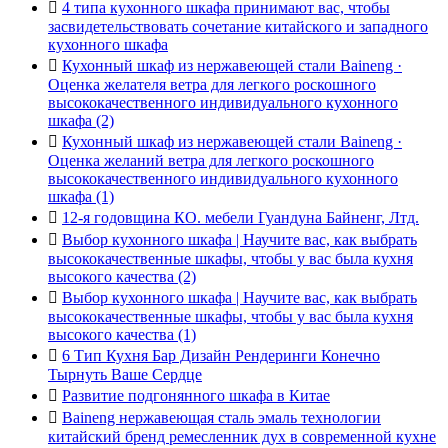

4 типа кухонного шкафа принимают вас, чтобы
засвидетельствовать сочетание китайского и западного
кухонного шкафа

Кухонный шкаф из нержавеющей стали Baineng ·
Оценка желателя ветра для легкого роскошного
высококачественного индивидуального кухонного
шкафа (2)

Кухонный шкаф из нержавеющей стали Baineng ·
Оценка желаний ветра для легкого роскошного
высококачественного индивидуального кухонного
шкафа (1)

12-я годовщина КО. мебели Гуандуна Байненг, Лтд.

Выбор кухонного шкафа | Научите вас, как выбрать
высококачественные шкафы, чтобы у вас была кухня
высокого качества (2)

Выбор кухонного шкафа | Научите вас, как выбрать
высококачественные шкафы, чтобы у вас была кухня
высокого качества (1)

6 Тип Кухня Бар Дизайн Рендеринги Конечно
Тырнуть Ваше Сердце

Развитие подгонянного шкафа в Китае

Baineng нержавеющая сталь эмаль технологии
китайский бренд ремесленник дух в современной кухне