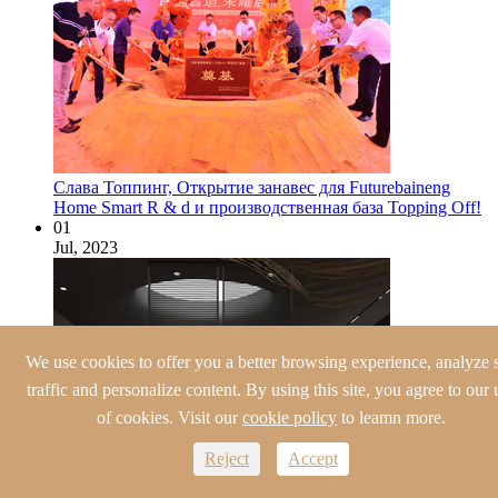
Слава Топпинг, Открытие занавес для Futurebaineng
Home Smart R & d и производственная база Topping Off!
01
Jul, 2023
We use cookies to offer you a better browsing experience, analyze s
traffic and personalize content. By using this site, you agree to our 
of cookies. Visit our
cookie policy
to leamn more.
Reject
Accept