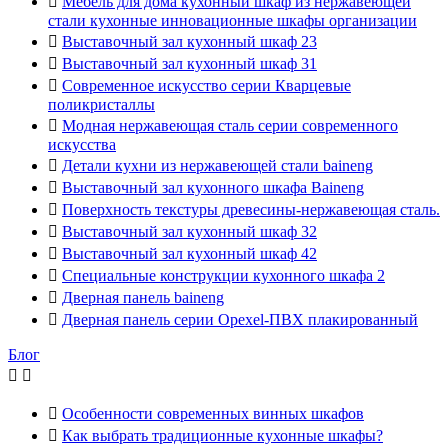

Мебель для дома кухонный шкаф из нержавеющей
стали кухонные инновационные шкафы организации

Выставочный зал кухонный шкаф 23

Выставочный зал кухонный шкаф 31

Современное искусство серии Кварцевые
поликристаллы

Модная нержавеющая сталь серии современного
искусства

Детали кухни из нержавеющей стали baineng

Выставочный зал кухонного шкафа Baineng

Поверхность текстуры древесины-нержавеющая сталь.

Выставочный зал кухонный шкаф 32

Выставочный зал кухонный шкаф 42

Специальные конструкции кухонного шкафа 2

Дверная панель baineng

Дверная панель серии Opexel-ПВХ плакированный
Блог



Особенности современных винных шкафов

Как выбрать традиционные кухонные шкафы?