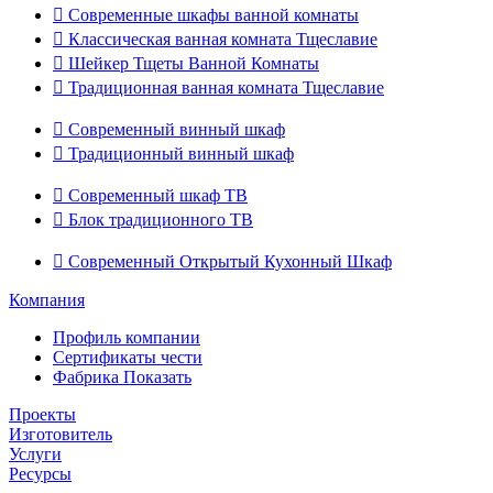

Современные шкафы ванной комнаты

Классическая ванная комната Тщеславие

Шейкер Тщеты Ванной Комнаты

Традиционная ванная комната Тщеславие

Современный винный шкаф

Традиционный винный шкаф

Современный шкаф ТВ

Блок традиционного ТВ

Современный Открытый Кухонный Шкаф
Компания
Профиль компании
Сертификаты чести
Фабрика Показать
Проекты
Изготовитель
Услуги
Ресурсы