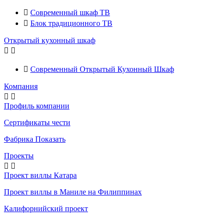

Современный шкаф ТВ

Блок традиционного ТВ
Открытый кухонный шкаф



Современный Открытый Кухонный Шкаф
Компания


Профиль компании
Сертификаты чести
Фабрика Показать
Проекты


Проект виллы Катара
Проект виллы в Маниле на Филиппинах
Калифорнийский проект