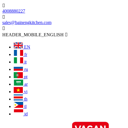

4008880227

sales@bainengkitchen.com

HEADER_MOBILE_ENGLISH

EN
fr
it
ru
pt
ar
vi
th
tl
id