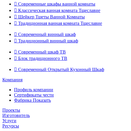

Современные шкафы ванной комнаты

Классическая ванная комната Тщеславие

Шейкер Тщеты Ванной Комнаты

Традиционная ванная комната Тщеславие

Современный винный шкаф

Традиционный винный шкаф

Современный шкаф ТВ

Блок традиционного ТВ

Современный Открытый Кухонный Шкаф
Компания
Профиль компании
Сертификаты чести
Фабрика Показать
Проекты
Изготовитель
Услуги
Ресурсы