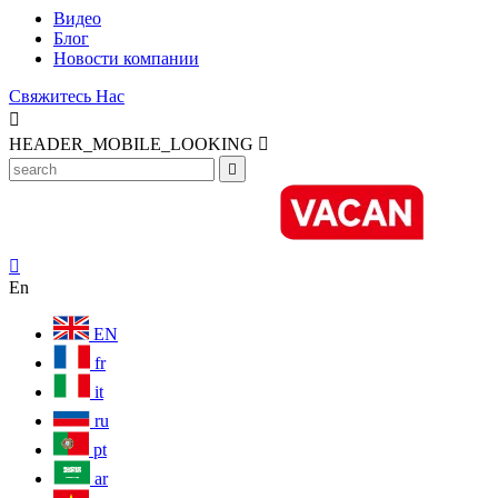
Видео
Блог
Новости компании
Свяжитесь Нас

HEADER_MOBILE_LOOKING



En
EN
fr
it
ru
pt
ar