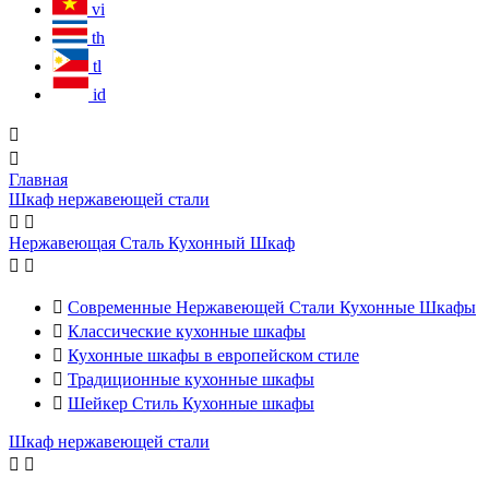
vi
th
tl
id


Главная
Шкаф нержавеющей стали


Нержавеющая Сталь Кухонный Шкаф



Современные Нержавеющей Стали Кухонные Шкафы

Классические кухонные шкафы

Кухонные шкафы в европейском стиле

Традиционные кухонные шкафы

Шейкер Стиль Кухонные шкафы
Шкаф нержавеющей стали

