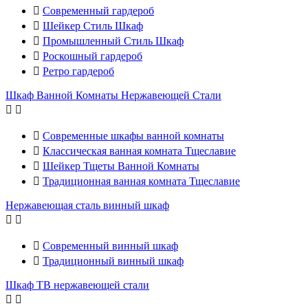

Современный гардероб

Шейкер Стиль Шкаф

Промышленный Стиль Шкаф

Роскошный гардероб

Ретро гардероб
Шкаф Ванной Комнаты Нержавеющей Стали



Современные шкафы ванной комнаты

Классическая ванная комната Тщеславие

Шейкер Тщеты Ванной Комнаты

Традиционная ванная комната Тщеславие
Нержавеющая сталь винный шкаф



Современный винный шкаф

Традиционный винный шкаф
Шкаф ТВ нержавеющей стали

