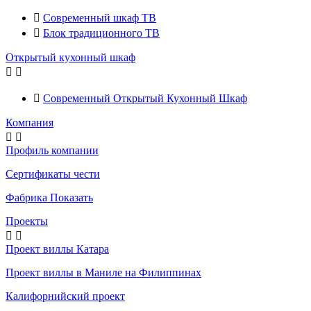

Современный шкаф ТВ

Блок традиционного ТВ
Открытый кухонный шкаф



Современный Открытый Кухонный Шкаф
Компания


Профиль компании
Сертификаты чести
Фабрика Показать
Проекты


Проект виллы Катара
Проект виллы в Маниле на Филиппинах
Калифорнийский проект