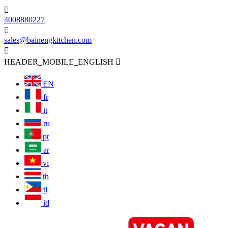

4008880227

sales@bainengkitchen.com

HEADER_MOBILE_ENGLISH

EN
fr
it
ru
pt
ar
vi
th
tl
id