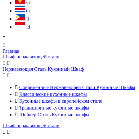
vi
th
tl
id


Главная
Шкаф нержавеющей стали


Нержавеющая Сталь Кухонный Шкаф



Современные Нержавеющей Стали Кухонные Шкафы

Классические кухонные шкафы

Кухонные шкафы в европейском стиле

Традиционные кухонные шкафы

Шейкер Стиль Кухонные шкафы
Шкаф нержавеющей стали

