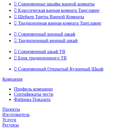

Современные шкафы ванной комнаты

Классическая ванная комната Тщеславие

Шейкер Тщеты Ванной Комнаты

Традиционная ванная комната Тщеславие

Современный винный шкаф

Традиционный винный шкаф

Современный шкаф ТВ

Блок традиционного ТВ

Современный Открытый Кухонный Шкаф
Компания
Профиль компании
Сертификаты чести
Фабрика Показать
Проекты
Изготовитель
Услуги
Ресурсы