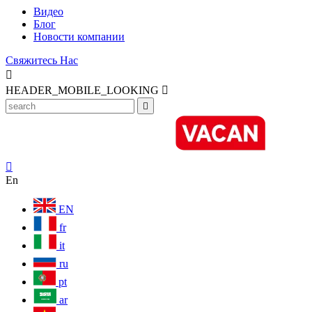
Видео
Блог
Новости компании
Свяжитесь Нас

HEADER_MOBILE_LOOKING



En
EN
fr
it
ru
pt
ar