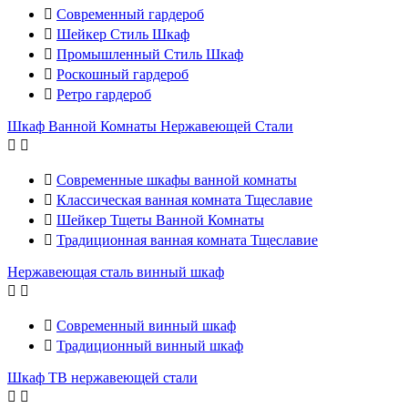

Современный гардероб

Шейкер Стиль Шкаф

Промышленный Стиль Шкаф

Роскошный гардероб

Ретро гардероб
Шкаф Ванной Комнаты Нержавеющей Стали



Современные шкафы ванной комнаты

Классическая ванная комната Тщеславие

Шейкер Тщеты Ванной Комнаты

Традиционная ванная комната Тщеславие
Нержавеющая сталь винный шкаф



Современный винный шкаф

Традиционный винный шкаф
Шкаф ТВ нержавеющей стали

