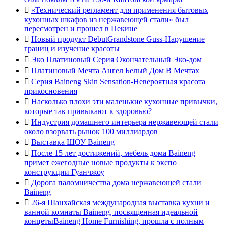

«Технический регламент для применения бытовых
кухонных шкафов из нержавеющей стали» был
пересмотрен и прошел в Пекине

Новый продукт DebutGrandstone Guss-Нарушение
границ и изучение красоты

Эко Платиновый Серия Окончательный Эко-дом

Платиновый Мечта Ангел Белый Дом В Мечтах

Серия Baineng Skin Sensation-Невероятная красота
прикосновения

Насколько плохи эти маленькие кухонные привычки,
которые так привыкают к здоровью?

Индустрия домашнего интерьера нержавеющей стали
около взорвать рынок 100 миллиардов

Выставка ШОУ Baineng

После 15 лет достижений, мебель дома Baineng
примет ежегодные новые продукты к экспо
конструкции Гуанчжоу

Дорога паломничества дома нержавеющей стали
Baineng

26-я Шанхайская международная выставка кухни и
ванной комнаты Baineng, посвященная идеальной
концетыBaineng Home Furnishing, прошла с полным