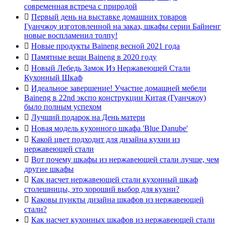
современная встреча с природой

Первый день на выставке домашних товаров
Гуанчжоу изготовленной на заказ, шкафы серии Байненг
новые воспламенил толпу!

Новые продукты Baineng весной 2021 года

Памятные вещи Baineng в 2020 году

Новый Лебедь Замок Из Нержавеющей Стали
Кухонный Шкаф

Идеальное завершение! Участие домашней мебели
Baineng в 22nd экспо конструкции Китая (Гуанчжоу)
было полным успехом

Лучший подарок на День матери

Новая модель кухонного шкафа 'Blue Danube'

Какой цвет подходит для дизайна кухни из
нержавеющей стали

Вот почему шкафы из нержавеющей стали лучше, чем
другие шкафы

Как насчет нержавеющей стали кухонный шкаф
столешницы, это хороший выбор для кухни?

Каковы пункты дизайна шкафов из нержавеющей
стали?

Как насчет кухонных шкафов из нержавеющей стали