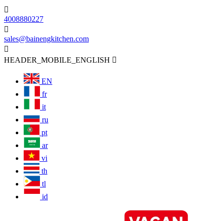

4008880227

sales@bainengkitchen.com

HEADER_MOBILE_ENGLISH

EN
fr
it
ru
pt
ar
vi
th
tl
id