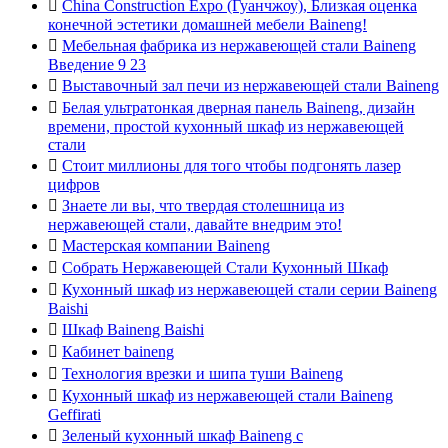

China Construction Expo (Гуанчжоу), Близкая оценка
конечной эстетики домашней мебели Baineng!

Мебельная фабрика из нержавеющей стали Baineng
Введение 9 23

Выставочный зал печи из нержавеющей стали Baineng

Белая ультратонкая дверная панель Baineng, дизайн
времени, простой кухонный шкаф из нержавеющей
стали

Стоит миллионы для того чтобы подгонять лазер
цифров

Знаете ли вы, что твердая столешница из
нержавеющей стали, давайте внедрим это!

Мастерская компании Baineng

Собрать Нержавеющей Стали Кухонный Шкаф

Кухонный шкаф из нержавеющей стали серии Baineng
Baishi

Шкаф Baineng Baishi

Кабинет baineng

Технология врезки и шипа туши Baineng

Кухонный шкаф из нержавеющей стали Baineng
Geffirati

Зеленый кухонный шкаф Baineng с