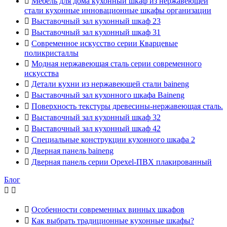

Мебель для дома кухонный шкаф из нержавеющей
стали кухонные инновационные шкафы организации

Выставочный зал кухонный шкаф 23

Выставочный зал кухонный шкаф 31

Современное искусство серии Кварцевые
поликристаллы

Модная нержавеющая сталь серии современного
искусства

Детали кухни из нержавеющей стали baineng

Выставочный зал кухонного шкафа Baineng

Поверхность текстуры древесины-нержавеющая сталь.

Выставочный зал кухонный шкаф 32

Выставочный зал кухонный шкаф 42

Специальные конструкции кухонного шкафа 2

Дверная панель baineng

Дверная панель серии Opexel-ПВХ плакированный
Блог



Особенности современных винных шкафов

Как выбрать традиционные кухонные шкафы?