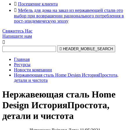

Посещение клиента

Мебель для дома на заказ из нержавеющей стали-это
выбор при возвращении рационального потребления в
пост-эпидемическую эпоху
Свяжитесь Нас
Напишите нам


HEADER_MOBILE_SEARCH
Главная
Ресурсы
Новости компании
Нержавеющая сталь Home Design ИсторияПростота,
детали и чистота
Нержавеющая сталь Home
Design ИсторияПростота,
детали и чистота