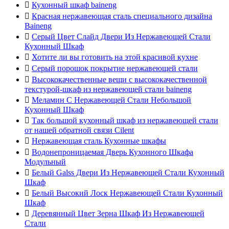

Кухонный шкаф baineng

Красная нержавеющая сталь специального дизайна
Baineng

Серый Цвет Слайд Двери Из Нержавеющей Стали
Кухонный Шкаф

Хотите ли вы готовить на этой красивой кухне

Серый порошок покрытие нержавеющей стали

Высококачественные вещи с высококачественной
текстурой-шкаф из нержавеющей стали baineng

Меламин С Нержавеющей Стали Небольшой
Кухонный Шкаф

Так большой кухонный шкаф из нержавеющей стали
от нашей обратной связи Cilent

Нержавеющая сталь Кухонные шкафы

Водонепроницаемая Дверь Кухонного Шкафа
Модульный

Белый Galss Двери Из Нержавеющей Стали Кухонный
Шкаф

Белый Высокий Лоск Нержавеющей Стали Кухонный
Шкаф

Деревянный Цвет Зерна Шкаф Из Нержавеющей
Стали