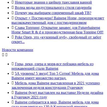

Некоторые знания о шейкер тщеславия ванной

Волна моды индустриального стиля гардероба

Почему мы выбираем современный шкаф ТВ?

Открыт × Постмодерн! Baineng Home, переопределяет
высококачественный дом с постмодернизмом

Слава Топпинг, Открытие занавес для Futurebaineng
Home Smart R & d и производственная база Topping Off!

Poke Open, это «кухонный нуб», свободный от забот
секрет...
Новости компании



Горы, реки, озера и моря-все пейзажи-мебель из
нержавеющей стали Baineng

5А уровень! 5 звезд! Топ 5 Сотня! Мебель для дома
Baineng имеет множество наград.

Мебель дома Baineng выставленная в 2021 успешно
заключенная неделя конструкции Гуанчжоу

Baineng будет выставлен на выставке Недели дизайна
в Гуанчжоу 2021 году

Baineng собирается в мир, Baineng мебель для дома
сила появляется на 130-й Кантонской ярмарке