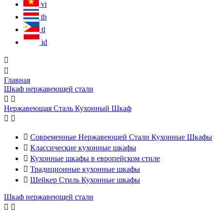
vi
th
tl
id


Главная
Шкаф нержавеющей стали


Нержавеющая Сталь Кухонный Шкаф



Современные Нержавеющей Стали Кухонные Шкафы

Классические кухонные шкафы

Кухонные шкафы в европейском стиле

Традиционные кухонные шкафы

Шейкер Стиль Кухонные шкафы
Шкаф нержавеющей стали

