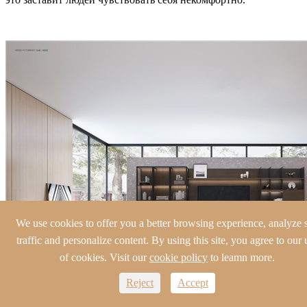
We use cookies to offer you a better browsing experience, analyze s
traffic and personalize content. By using this site, you agree to our 
of cookies. Visit our
cookie policy
to leamn more.
Reject
Accept
Baineng фокусируется на деталях домашней обстановки.