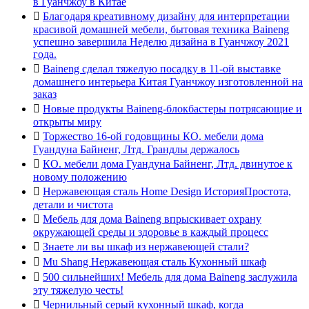
в Гуанчжоу в Китае

Благодаря креативному дизайну для интерпретации
красивой домашней мебели, бытовая техника Baineng
успешно завершила Неделю дизайна в Гуанчжоу 2021
года.

Baineng сделал тяжелую посадку в 11-ой выставке
домашнего интерьера Китая Гуанчжоу изготовленной на
заказ

Новые продукты Baineng-блокбастеры потрясающие и
открыты миру

Торжество 16-ой годовщины КО. мебели дома
Гуандуна Байненг, Лтд. Грандлы держалось

КО. мебели дома Гуандуна Байненг, Лтд. двинутое к
новому положению

Нержавеющая сталь Home Design ИсторияПростота,
детали и чистота

Мебель для дома Baineng впрыскивает охрану
окружающей среды и здоровье в каждый процесс

Знаете ли вы шкаф из нержавеющей стали?

Mu Shang Нержавеющая сталь Кухонный шкаф

500 сильнейших! Мебель для дома Baineng заслужила
эту тяжелую честь!

Чернильный серый кухонный шкаф, когда