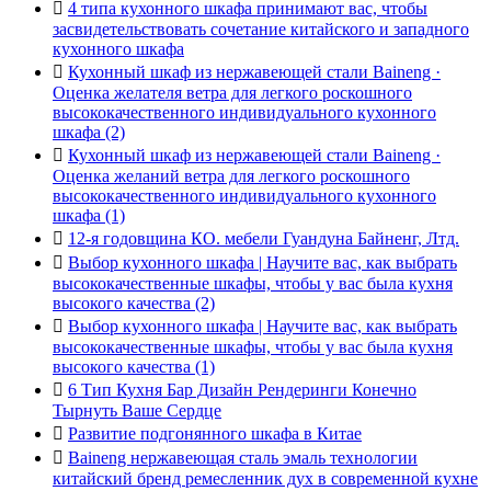

4 типа кухонного шкафа принимают вас, чтобы
засвидетельствовать сочетание китайского и западного
кухонного шкафа

Кухонный шкаф из нержавеющей стали Baineng ·
Оценка желателя ветра для легкого роскошного
высококачественного индивидуального кухонного
шкафа (2)

Кухонный шкаф из нержавеющей стали Baineng ·
Оценка желаний ветра для легкого роскошного
высококачественного индивидуального кухонного
шкафа (1)

12-я годовщина КО. мебели Гуандуна Байненг, Лтд.

Выбор кухонного шкафа | Научите вас, как выбрать
высококачественные шкафы, чтобы у вас была кухня
высокого качества (2)

Выбор кухонного шкафа | Научите вас, как выбрать
высококачественные шкафы, чтобы у вас была кухня
высокого качества (1)

6 Тип Кухня Бар Дизайн Рендеринги Конечно
Тырнуть Ваше Сердце

Развитие подгонянного шкафа в Китае

Baineng нержавеющая сталь эмаль технологии
китайский бренд ремесленник дух в современной кухне