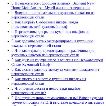

Познакомьтесь с хорошей жизнью | Baoneng New
Home Light Luxury · Музей жизни о завершении

Ловушки пользовательских кухонных шкафов из
нержавеющей стали

Как выбрать U-образные шкафы, когда
пользовательский кухонный шкаф

Перспективы для рынка кухонных шкафов из
нержавеющей стали

Как должны быть классифицированы кухонные
шкафы из нержавеющей стали

Что такое фактор предотвращения ржавчины для
кухонных шкафов из нержавеющей стали

Как Дизайн Внутреннего Хранения Из Нержавеющей
Стали Кухонный Шкаф

Как сказать разницу между кухонными шкафами из
нержавеющей стали

Как много вы знаете о кухонных шкафах из
нержавеющей стали

Что преимущества и недостатки шкафов
нержавеющей стали?

Приступают новые таможенные силы! Baineng сделал
тяжелую посадку на 11-й выставке домашнего интерьера