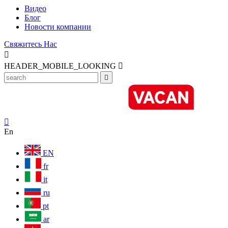
Видео
Блог
Новости компании
Свяжитесь Нас

HEADER_MOBILE_LOOKING



En
EN
fr
it
ru
pt
ar