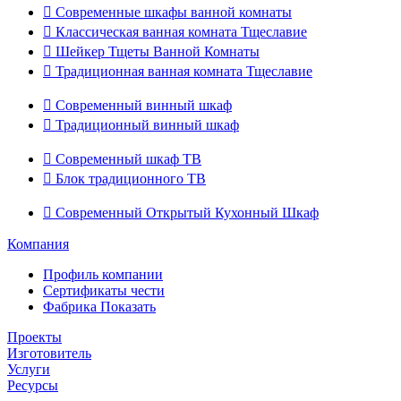

Современные шкафы ванной комнаты

Классическая ванная комната Тщеславие

Шейкер Тщеты Ванной Комнаты

Традиционная ванная комната Тщеславие

Современный винный шкаф

Традиционный винный шкаф

Современный шкаф ТВ

Блок традиционного ТВ

Современный Открытый Кухонный Шкаф
Компания
Профиль компании
Сертификаты чести
Фабрика Показать
Проекты
Изготовитель
Услуги
Ресурсы