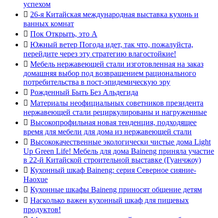
успехом

26-я Китайская международная выставка кухонь и
ванных комнат

Пок Открыть, это А

Южный ветер Погода идет, так что, пожалуйста,
перейдите через эту стратегию влагостойкие!

Мебель нержавеющей стали изготовленная на заказ
домашняя выбор под возвращением рационального
потребительства в пост-эпидемическую эру

Рожденный Быть Без Альдегида

Материалы неофициальных советников президента
нержавеющей стали рециркулированы и нагруженные

Высокопрофильная новая тенденция, подходящее
время для мебели для дома из нержавеющей стали

Высококачественные экологически чистые дома Light
Up Green Life! Мебель для дома Baineng приняла участие
в 22-й Китайской строительной выставке (Гуанчжоу)

Кухонный шкаф Baineng: серия Северное сияние-
Haoxue

Кухонные шкафы Baineng приносят общение детям

Насколько важен кухонный шкаф для пищевых
продуктов!