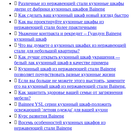

Различные из нержавеющей стали кухонные шкафы
двери от фабрики кухонных шкафов Baineng

Как сделать ваш кухонный шкаф новый взгляд быстро

Как вы проектируйте кухонные шкафы из
нержавеющей стали более практичными

Уважение контракта и рекредит -- Гуандун Baineng
кухонный шкаф

Что вы думаете о кухонных шкафах из нержавеющей
стали для небольшой квартиры?

Как лучше открыть кухонный шкаф украшения ---
белый лак кухонный шкаф в качестве примера

Кухонный шкаф из нержавеющей стали Baineng
позволяет почувствовать разные кухонные жизни

Если вы больше не можете этого выстоять, замените
его на кухонный шкаф из нержавеющей стали Baineng.

Как защитить здоровье вашей семьи от загрязнения
мебели?

Bainneg YSL серии кухонный шкаф-положить
освежающий 'летняя одежда' для вашей кухни

Курс развития Baineng

Восемь особенностей кухонных шкафов из
нержавеющей стали Baineng