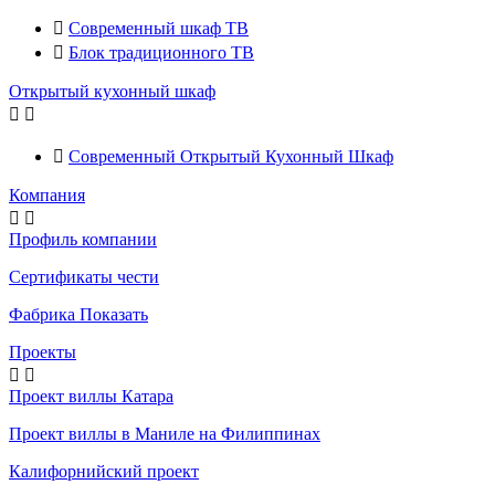

Современный шкаф ТВ

Блок традиционного ТВ
Открытый кухонный шкаф



Современный Открытый Кухонный Шкаф
Компания


Профиль компании
Сертификаты чести
Фабрика Показать
Проекты


Проект виллы Катара
Проект виллы в Маниле на Филиппинах
Калифорнийский проект