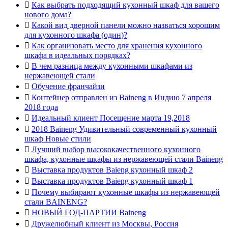

Как выбрать подходящий кухонный шкаф для вашего
нового дома?

Какой вид дверной панели можно назваться хорошим
для кухонного шкафа (один)?

Как организовать место для хранения кухонного
шкафа в идеальных порядках?

В чем разница между кухонными шкафами из
нержавеющей стали

Обучение франчайзи

Контейнер отправлен из Baineng в Индию 7 апреля
2018 года

Идеальный клиент Посещение марта 19,2018

2018 Baineng Удивительный современный кухонный
шкаф Новые стили

Лучший выбор высококачественного кухонного
шкафа, кухонные шкафы из нержавеющей стали Baineng

Выставка продуктов Baieng кухонный шкаф 2

Выставка продуктов Baieng кухонный шкаф 1

Почему выбирают кухонные шкафы из нержавеющей
стали BAINENG?

НОВЫЙ ГОД-ПАРТИИ Baineng

Дружелюбный клиент из Москвы, Россия