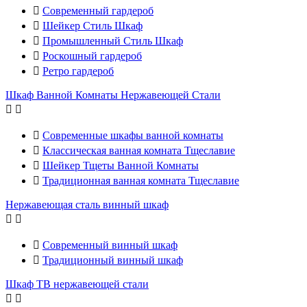

Современный гардероб

Шейкер Стиль Шкаф

Промышленный Стиль Шкаф

Роскошный гардероб

Ретро гардероб
Шкаф Ванной Комнаты Нержавеющей Стали



Современные шкафы ванной комнаты

Классическая ванная комната Тщеславие

Шейкер Тщеты Ванной Комнаты

Традиционная ванная комната Тщеславие
Нержавеющая сталь винный шкаф



Современный винный шкаф

Традиционный винный шкаф
Шкаф ТВ нержавеющей стали

