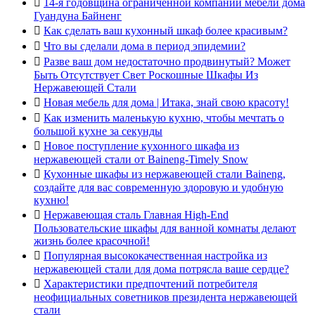

14-я годовщина ограниченной компании мебели дома
Гуандуна Байненг

Как сделать ваш кухонный шкаф более красивым?

Что вы сделали дома в период эпидемии?

Разве ваш дом недостаточно продвинутый? Может
Быть Отсутствует Свет Роскошные Шкафы Из
Нержавеющей Стали

Новая мебель для дома | Итака, знай свою красоту!

Как изменить маленькую кухню, чтобы мечтать о
большой кухне за секунды

Новое поступление кухонного шкафа из
нержавеющей стали от Baineng-Timely Snow

Кухонные шкафы из нержавеющей стали Baineng,
создайте для вас современную здоровую и удобную
кухню!

Нержавеющая сталь Главная High-End
Пользовательские шкафы для ванной комнаты делают
жизнь более красочной!

Популярная высококачественная настройка из
нержавеющей стали для дома потрясла ваше сердце?

Характеристики предпочтений потребителя
неофициальных советников президента нержавеющей
стали