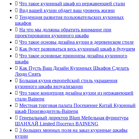

Что такое кухонный шкаф из нержавеющей стали

Вид вашей кухни обдает ваш уровень жизни

Тенденция развития пользовательских кухонных
шкафов

На что мы должны обратить внимание при
проектировании кухонного шкафа

Что такое основы дизайна кухни в деревенском стиле

Как будет развиваться весь кухонный шкаф в будущем

Что такое основные принципы дизайна кухонного
шкафа

Как Пусть Ваш Дизайн Кухонных Шкафов Сделать
Люди Сиять

Большая кухня европейский стиль украшения
кухонного шкафа визуализации

Что такое концепция дизайна кухни из нержавеющей
стали Baineng

Местная торговая палата Посещение Китай Кухонный
шкаф Производитель-Baineng

Генеральный директор Blum Мебельная фурнитура
ШАНХАЙ Limited Посетил BAINENG

3 больших минных поля на заказ кухонные шкафы
кухни