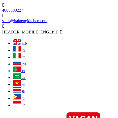

4008880227

sales@bainengkitchen.com

HEADER_MOBILE_ENGLISH

EN
fr
it
ru
pt
ar
vi
th
tl
id