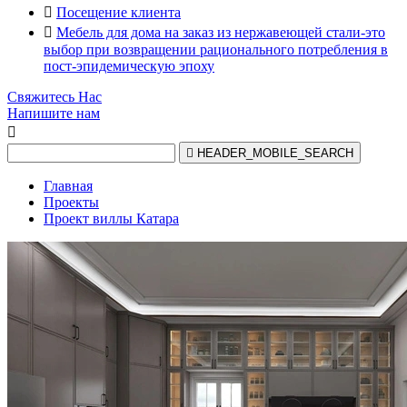

Посещение клиента

Мебель для дома на заказ из нержавеющей стали-это
выбор при возвращении рационального потребления в
пост-эпидемическую эпоху
Свяжитесь Нас
Напишите нам


HEADER_MOBILE_SEARCH
Главная
Проекты
Проект виллы Катара