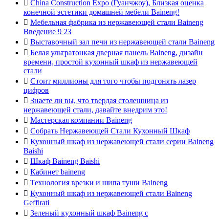

China Construction Expo (Гуанчжоу), Близкая оценка
конечной эстетики домашней мебели Baineng!

Мебельная фабрика из нержавеющей стали Baineng
Введение 9 23

Выставочный зал печи из нержавеющей стали Baineng

Белая ультратонкая дверная панель Baineng, дизайн
времени, простой кухонный шкаф из нержавеющей
стали

Стоит миллионы для того чтобы подгонять лазер
цифров

Знаете ли вы, что твердая столешница из
нержавеющей стали, давайте внедрим это!

Мастерская компании Baineng

Собрать Нержавеющей Стали Кухонный Шкаф

Кухонный шкаф из нержавеющей стали серии Baineng
Baishi

Шкаф Baineng Baishi

Кабинет baineng

Технология врезки и шипа туши Baineng

Кухонный шкаф из нержавеющей стали Baineng
Geffirati

Зеленый кухонный шкаф Baineng с