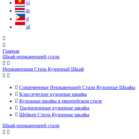
vi
th
tl
id


Главная
Шкаф нержавеющей стали


Нержавеющая Сталь Кухонный Шкаф



Современные Нержавеющей Стали Кухонные Шкафы

Классические кухонные шкафы

Кухонные шкафы в европейском стиле

Традиционные кухонные шкафы

Шейкер Стиль Кухонные шкафы
Шкаф нержавеющей стали

