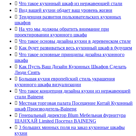

Что такое кухонный шкаф из нержавеющей стали

Вид вашей кухни обдает ваш уровень жизни

Тенденция развития пользовательских кухонных
шкафов

На что мы должны обратить внимание при
проектировании кухонного шкафа

Что такое основы дизайна кухни в деревенском стиле

Как будет развиваться весь кухонный шкаф в будущем

Что такое основные принципы дизайна кухонного
шкафа

Как Пусть Ваш Дизайн Кухонных Шкафов Сделать
Люди Сиять

Большая кухня европейский стиль украшения
кухонного шкафа визуализации

Что такое концепция дизайна кухни из нержавеющей
стали Baineng

Местная торговая палата Посещение Китай Кухонный
шкаф Производитель-Baineng

Генеральный директор Blum Мебельная фурнитура
ШАНХАЙ Limited Посетил BAINENG

3 больших минных поля на заказ кухонные шкафы
кухни