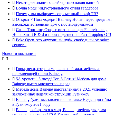

Некоторые знания о шейкер тщеславия ванной

Волна моды индустриального стиля гардероба

Почему мы выбираем современный шкаф ТВ?

Открыт × Постмодерн! Baineng Home, переопределяет
высококачественный дом с постмодернизмом

Слава Топпинг, Открытие занавес для Futurebaineng
Home Smart R & d и производственная база Topping Off!

Poke Open, это «кухонный нуб», свободный от забот
секрет...
Новости компании



Горы, реки, озера и моря-все пейзажи-мебель из
нержавеющей стали Baineng

5А уровень! 5 звезд! Топ 5 Сотня! Мебель для дома
Baineng имеет множество наград.

Мебель дома Baineng выставленная в 2021 успешно
заключенная неделя конструкции Гуанчжоу

Baineng будет выставлен на выставке Недели дизайна
в Гуанчжоу 2021 году

Baineng собирается в мир, Baineng мебель для дома
сила появляется на 130-й Кантонской ярмарке