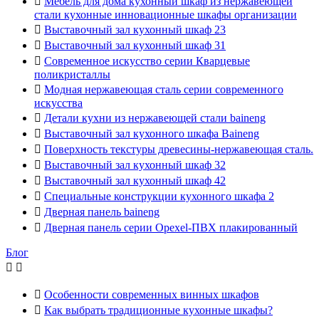

Мебель для дома кухонный шкаф из нержавеющей
стали кухонные инновационные шкафы организации

Выставочный зал кухонный шкаф 23

Выставочный зал кухонный шкаф 31

Современное искусство серии Кварцевые
поликристаллы

Модная нержавеющая сталь серии современного
искусства

Детали кухни из нержавеющей стали baineng

Выставочный зал кухонного шкафа Baineng

Поверхность текстуры древесины-нержавеющая сталь.

Выставочный зал кухонный шкаф 32

Выставочный зал кухонный шкаф 42

Специальные конструкции кухонного шкафа 2

Дверная панель baineng

Дверная панель серии Opexel-ПВХ плакированный
Блог



Особенности современных винных шкафов

Как выбрать традиционные кухонные шкафы?