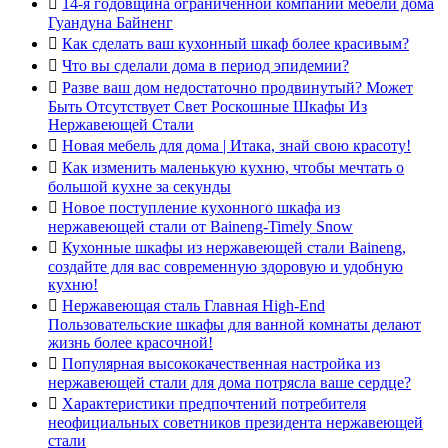

14-я годовщина ограниченной компании мебели дома
Гуандуна Байненг

Как сделать ваш кухонный шкаф более красивым?

Что вы сделали дома в период эпидемии?

Разве ваш дом недостаточно продвинутый? Может
Быть Отсутствует Свет Роскошные Шкафы Из
Нержавеющей Стали

Новая мебель для дома | Итака, знай свою красоту!

Как изменить маленькую кухню, чтобы мечтать о
большой кухне за секунды

Новое поступление кухонного шкафа из
нержавеющей стали от Baineng-Timely Snow

Кухонные шкафы из нержавеющей стали Baineng,
создайте для вас современную здоровую и удобную
кухню!

Нержавеющая сталь Главная High-End
Пользовательские шкафы для ванной комнаты делают
жизнь более красочной!

Популярная высококачественная настройка из
нержавеющей стали для дома потрясла ваше сердце?

Характеристики предпочтений потребителя
неофициальных советников президента нержавеющей
стали