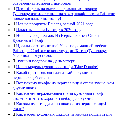
современная встреча с природой

Первый день на выставке домашних товаров
Гуанчжоу изготовленной на заказ, шкафы серии Байненг
новые воспламенил толпу!

Новые продукты Baineng весной 2021 года

Памятные вещи Baineng в 2020 году

Новый Лебедь Замок Из Нержавеющей Стали
Кухонный Шкаф

Идеальное завершение! Участие домашней мебели
Baineng в 22nd экспо конструкции Китая (Гуанчжоу)
было полным успехом

Лучший подарок на День матери

Новая модель кухонного шкафа 'Blue Danube'

Какой цвет подходит для дизайна кухни из
нержавеющей стали

Вот почему шкафы из нержавеющей стали лучше, чем
другие шкафы

Как насчет нержавеющей стали кухонный шкаф
столешницы, это хороший выбор для кухни?

Каковы пункты дизайна шкафов из нержавеющей
стали?

Как насчет кухонных шкафов из нержавеющей стали