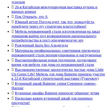
успехом

26-я Китайская международная выставка кухонь и
ванных комнат

Пок Открыть, это А

Южный ветер Погода идет, так что, пожалуйста,
перейдите через эту стратегию влагостойкие!

Мебель нержавеющей стали изготовленная на заказ
домашняя выбор под возвращением рационального
потребительства в пост-эпидемическую эру

Рожденный Быть Без Альдегида

Материалы неофициальных советников президента
нержавеющей стали рециркулированы и нагруженные

Высокопрофильная новая тенденция, подходящее
время для мебели для дома из нержавеющей стали

Высококачественные экологически чистые дома Light
Up Green Life! Мебель для дома Baineng приняла участие
в 22-й Китайской строительной выставке (Гуанчжоу)

Кухонный шкаф Baineng: серия Северное сияние-
Haoxue

Кухонные шкафы Baineng приносят общение детям

Насколько важен кухонный шкаф для пищевых
продуктов!