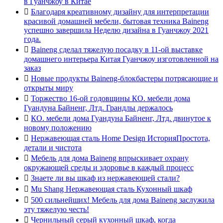
в Гуанчжоу в Китае

Благодаря креативному дизайну для интерпретации
красивой домашней мебели, бытовая техника Baineng
успешно завершила Неделю дизайна в Гуанчжоу 2021
года.

Baineng сделал тяжелую посадку в 11-ой выставке
домашнего интерьера Китая Гуанчжоу изготовленной на
заказ

Новые продукты Baineng-блокбастеры потрясающие и
открыты миру

Торжество 16-ой годовщины КО. мебели дома
Гуандуна Байненг, Лтд. Грандлы держалось

КО. мебели дома Гуандуна Байненг, Лтд. двинутое к
новому положению

Нержавеющая сталь Home Design ИсторияПростота,
детали и чистота

Мебель для дома Baineng впрыскивает охрану
окружающей среды и здоровье в каждый процесс

Знаете ли вы шкаф из нержавеющей стали?

Mu Shang Нержавеющая сталь Кухонный шкаф

500 сильнейших! Мебель для дома Baineng заслужила
эту тяжелую честь!

Чернильный серый кухонный шкаф, когда