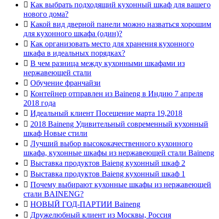

Как выбрать подходящий кухонный шкаф для вашего
нового дома?

Какой вид дверной панели можно назваться хорошим
для кухонного шкафа (один)?

Как организовать место для хранения кухонного
шкафа в идеальных порядках?

В чем разница между кухонными шкафами из
нержавеющей стали

Обучение франчайзи

Контейнер отправлен из Baineng в Индию 7 апреля
2018 года

Идеальный клиент Посещение марта 19,2018

2018 Baineng Удивительный современный кухонный
шкаф Новые стили

Лучший выбор высококачественного кухонного
шкафа, кухонные шкафы из нержавеющей стали Baineng

Выставка продуктов Baieng кухонный шкаф 2

Выставка продуктов Baieng кухонный шкаф 1

Почему выбирают кухонные шкафы из нержавеющей
стали BAINENG?

НОВЫЙ ГОД-ПАРТИИ Baineng

Дружелюбный клиент из Москвы, Россия