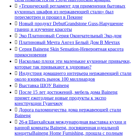

«Технический регламент для применения бытовых
кухонных шкафов из нержавеющей стали» был
пересмотрен и прошел в Пекине

Новый продукт DebutGrandstone Guss-Нарушение
границ и изучение красоты

Эко Платиновый Серия Окончательный Эко-дом

Платиновый Мечта Ангел Белый Дом В Мечтах

Серия Baineng Skin Sensation-Невероятная красота
прикосновения

Насколько плохи эти маленькие кухонные привычки,
которые так привыкают к здоровью?

Индустрия домашнего интерьера нержавеющей стали
около взорвать рынок 100 миллиардов

Выставка ШОУ Baineng

После 15 лет достижений, мебель дома Baineng
примет ежегодные новые продукты к экспо
конструкции Гуанчжоу

Дорога паломничества дома нержавеющей стали
Baineng

26-я Шанхайская международная выставка кухни и
ванной комнаты Baineng, посвященная идеальной
концетыBaineng Home Furnishing, прошла с полным