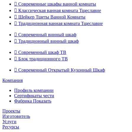

Современные шкафы ванной комнаты

Классическая ванная комната Тщеславие

Шейкер Тщеты Ванной Комнаты

Традиционная ванная комната Тщеславие

Современный винный шкаф

Традиционный винный шкаф

Современный шкаф ТВ

Блок традиционного ТВ

Современный Открытый Кухонный Шкаф
Компания
Профиль компании
Сертификаты чести
Фабрика Показать
Проекты
Изготовитель
Услуги
Ресурсы