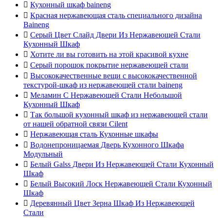

Кухонный шкаф baineng

Красная нержавеющая сталь специального дизайна
Baineng

Серый Цвет Слайд Двери Из Нержавеющей Стали
Кухонный Шкаф

Хотите ли вы готовить на этой красивой кухне

Серый порошок покрытие нержавеющей стали

Высококачественные вещи с высококачественной
текстурой-шкаф из нержавеющей стали baineng

Меламин С Нержавеющей Стали Небольшой
Кухонный Шкаф

Так большой кухонный шкаф из нержавеющей стали
от нашей обратной связи Cilent

Нержавеющая сталь Кухонные шкафы

Водонепроницаемая Дверь Кухонного Шкафа
Модульный

Белый Galss Двери Из Нержавеющей Стали Кухонный
Шкаф

Белый Высокий Лоск Нержавеющей Стали Кухонный
Шкаф

Деревянный Цвет Зерна Шкаф Из Нержавеющей
Стали