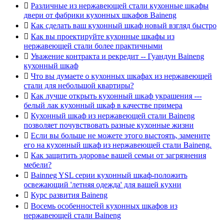

Различные из нержавеющей стали кухонные шкафы
двери от фабрики кухонных шкафов Baineng

Как сделать ваш кухонный шкаф новый взгляд быстро

Как вы проектируйте кухонные шкафы из
нержавеющей стали более практичными

Уважение контракта и рекредит -- Гуандун Baineng
кухонный шкаф

Что вы думаете о кухонных шкафах из нержавеющей
стали для небольшой квартиры?

Как лучше открыть кухонный шкаф украшения ---
белый лак кухонный шкаф в качестве примера

Кухонный шкаф из нержавеющей стали Baineng
позволяет почувствовать разные кухонные жизни

Если вы больше не можете этого выстоять, замените
его на кухонный шкаф из нержавеющей стали Baineng.

Как защитить здоровье вашей семьи от загрязнения
мебели?

Bainneg YSL серии кухонный шкаф-положить
освежающий 'летняя одежда' для вашей кухни

Курс развития Baineng

Восемь особенностей кухонных шкафов из
нержавеющей стали Baineng