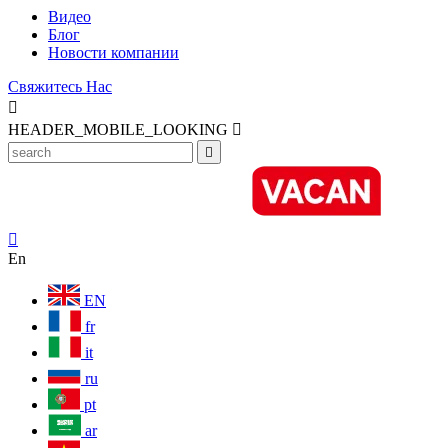
Видео
Блог
Новости компании
Свяжитесь Нас

HEADER_MOBILE_LOOKING



En
EN
fr
it
ru
pt
ar