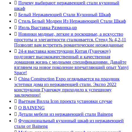

Почему выбирают нержавеющей стали кухонный
шкаф

Белый Нержавеющей Стали Кухонный Шкаф

Стиль Белый Модрен Из Нержавеющей Стали Шкаф

Июль Выставка Разминка-up

Новинки модные, легкие и роскошные, а искусство
простоты и элегантности сталкивается. Стенд № 4,2-11
Позволят вам встретить романтические неожиданные

24-я выставка конструкции Китая (Гуанчжоу)
подгоняет высококачественный и качественная
домашняя жизнь с модными спецификациями. Давайте
взглянем на новое поколение впечатляющий опыт Yanyi
Space!

China Construction Expo оглядывается на праздник
эстетики дома из нержавеющей стали. Экспо 2022
конструкции Гуанчжоу приходило к успешному
заключению!

Вьетнам Вилла Icon проекта установки случае

О BAINENG

Детали мебели из нержавеющей стали Baineng

Функциональный кухонный шкаф из нержавеющей
стали от Baineng