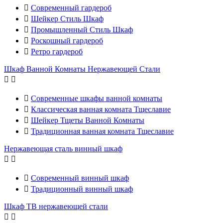

Современный гардероб

Шейкер Стиль Шкаф

Промышленный Стиль Шкаф

Роскошный гардероб

Ретро гардероб
Шкаф Ванной Комнаты Нержавеющей Стали



Современные шкафы ванной комнаты

Классическая ванная комната Тщеславие

Шейкер Тщеты Ванной Комнаты

Традиционная ванная комната Тщеславие
Нержавеющая сталь винный шкаф



Современный винный шкаф

Традиционный винный шкаф
Шкаф ТВ нержавеющей стали

