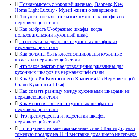

Познакомьтесь с хорошей жизнью | Baoneng New
Home Light Luxury · Музей жизни о завершении

Ловушки пользовательских кухонных шкафов из
нержавеющей стали

Как выбрать U-образные шкафы, когда
пользовательский кухонный шкаф

Перспективы для рынка кухонных шкафов из
нержавеющей стали

Как должны быть классифицированы кухонные
шкафы из нержавеющей стали

Что такое фактор предотвращения ржавчины для
кухонных шкафов из нержавеющей стали

Как Дизайн Внутреннего Хранения Из Нержавеющей
Стали Кухонный Шкаф

Как сказать разницу между кухонными шкафами из
нержавеющей стали

Как много вы знаете о кухонных шкафах из
нержавеющей стали

Что преимущества и недостатки шкафов
нержавеющей стали?

Приступают новые таможенные силы! Baineng сделал
тяжелую посадку на 11-й выставке домашнего интерьера