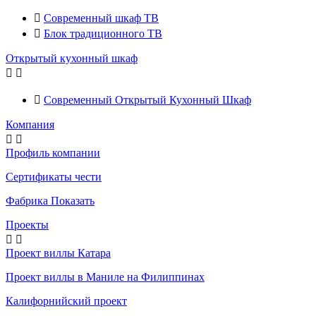

Современный шкаф ТВ

Блок традиционного ТВ
Открытый кухонный шкаф



Современный Открытый Кухонный Шкаф
Компания


Профиль компании
Сертификаты чести
Фабрика Показать
Проекты


Проект виллы Катара
Проект виллы в Маниле на Филиппинах
Калифорнийский проект