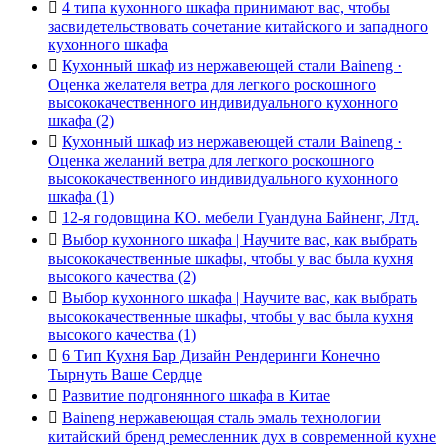

4 типа кухонного шкафа принимают вас, чтобы
засвидетельствовать сочетание китайского и западного
кухонного шкафа

Кухонный шкаф из нержавеющей стали Baineng ·
Оценка желателя ветра для легкого роскошного
высококачественного индивидуального кухонного
шкафа (2)

Кухонный шкаф из нержавеющей стали Baineng ·
Оценка желаний ветра для легкого роскошного
высококачественного индивидуального кухонного
шкафа (1)

12-я годовщина КО. мебели Гуандуна Байненг, Лтд.

Выбор кухонного шкафа | Научите вас, как выбрать
высококачественные шкафы, чтобы у вас была кухня
высокого качества (2)

Выбор кухонного шкафа | Научите вас, как выбрать
высококачественные шкафы, чтобы у вас была кухня
высокого качества (1)

6 Тип Кухня Бар Дизайн Рендеринги Конечно
Тырнуть Ваше Сердце

Развитие подгонянного шкафа в Китае

Baineng нержавеющая сталь эмаль технологии
китайский бренд ремесленник дух в современной кухне