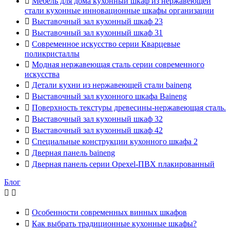

Мебель для дома кухонный шкаф из нержавеющей
стали кухонные инновационные шкафы организации

Выставочный зал кухонный шкаф 23

Выставочный зал кухонный шкаф 31

Современное искусство серии Кварцевые
поликристаллы

Модная нержавеющая сталь серии современного
искусства

Детали кухни из нержавеющей стали baineng

Выставочный зал кухонного шкафа Baineng

Поверхность текстуры древесины-нержавеющая сталь.

Выставочный зал кухонный шкаф 32

Выставочный зал кухонный шкаф 42

Специальные конструкции кухонного шкафа 2

Дверная панель baineng

Дверная панель серии Opexel-ПВХ плакированный
Блог



Особенности современных винных шкафов

Как выбрать традиционные кухонные шкафы?