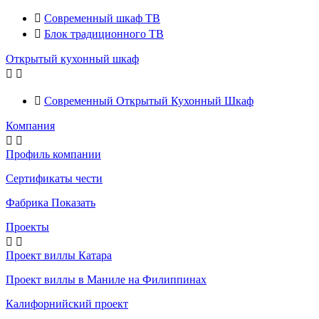

Современный шкаф ТВ

Блок традиционного ТВ
Открытый кухонный шкаф



Современный Открытый Кухонный Шкаф
Компания


Профиль компании
Сертификаты чести
Фабрика Показать
Проекты


Проект виллы Катара
Проект виллы в Маниле на Филиппинах
Калифорнийский проект