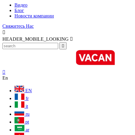
Видео
Блог
Новости компании
Свяжитесь Нас

HEADER_MOBILE_LOOKING



En
EN
fr
it
ru
pt
ar