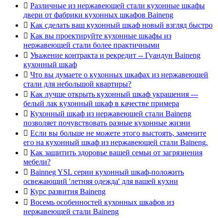

Различные из нержавеющей стали кухонные шкафы
двери от фабрики кухонных шкафов Baineng

Как сделать ваш кухонный шкаф новый взгляд быстро

Как вы проектируйте кухонные шкафы из
нержавеющей стали более практичными

Уважение контракта и рекредит -- Гуандун Baineng
кухонный шкаф

Что вы думаете о кухонных шкафах из нержавеющей
стали для небольшой квартиры?

Как лучше открыть кухонный шкаф украшения ---
белый лак кухонный шкаф в качестве примера

Кухонный шкаф из нержавеющей стали Baineng
позволяет почувствовать разные кухонные жизни

Если вы больше не можете этого выстоять, замените
его на кухонный шкаф из нержавеющей стали Baineng.

Как защитить здоровье вашей семьи от загрязнения
мебели?

Bainneg YSL серии кухонный шкаф-положить
освежающий 'летняя одежда' для вашей кухни

Курс развития Baineng

Восемь особенностей кухонных шкафов из
нержавеющей стали Baineng