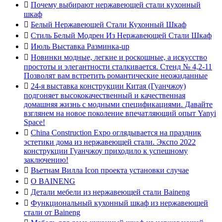

Почему выбирают нержавеющей стали кухонный
шкаф

Белый Нержавеющей Стали Кухонный Шкаф

Стиль Белый Модрен Из Нержавеющей Стали Шкаф

Июль Выставка Разминка-up

Новинки модные, легкие и роскошные, а искусство
простоты и элегантности сталкивается. Стенд № 4,2-11
Позволят вам встретить романтические неожиданные

24-я выставка конструкции Китая (Гуанчжоу)
подгоняет высококачественный и качественная
домашняя жизнь с модными спецификациями. Давайте
взглянем на новое поколение впечатляющий опыт Yanyi
Space!

China Construction Expo оглядывается на праздник
эстетики дома из нержавеющей стали. Экспо 2022
конструкции Гуанчжоу приходило к успешному
заключению!

Вьетнам Вилла Icon проекта установки случае

О BAINENG

Детали мебели из нержавеющей стали Baineng

Функциональный кухонный шкаф из нержавеющей
стали от Baineng