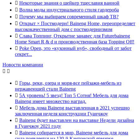

Некоторые знания о шейкер тщеславия ванной

Волна моды индустриального стиля гардероба

Почему мы выбираем современный шкаф ТВ?

Открыт × Постмодерн! Baineng Home, переопределяет
высококачественный дом с постмодернизмом

Слава Топпинг, Открытие занавес для Futurebaineng
Home Smart R & d и производственная база Topping Off!

Poke Open, это «кухонный нуб», свободный от забот
секрет...
Новости компании



Горы, реки, озера и моря-все пейзажи-мебель из
нержавеющей стали Baineng

5А уровень! 5 звезд! Топ 5 Сотня! Мебель для дома
Baineng имеет множество наград.

Мебель дома Baineng выставленная в 2021 успешно
заключенная неделя конструкции Гуанчжоу

Baineng будет выставлен на выставке Недели дизайна
в Гуанчжоу 2021 году

Baineng собирается в мир, Baineng мебель для дома
сила появляется на 130-й Кантонской ярмарке