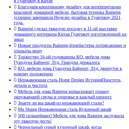
в Гуанчжоу в Китае

Благодаря креативному дизайну для интерпретации
красивой домашней мебели, бытовая техника Baineng
успешно завершила Неделю дизайна в Гуанчжоу 2021
года.

Baineng сделал тяжелую посадку в 11-ой выставке
домашнего интерьера Китая Гуанчжоу изготовленной на
заказ

Новые продукты Baineng-блокбастеры потрясающие и
открыты миру

Торжество 16-ой годовщины КО. мебели дома
Гуандуна Байненг, Лтд. Грандлы держалось

КО. мебели дома Гуандуна Байненг, Лтд. двинутое к
новому положению

Нержавеющая сталь Home Design ИсторияПростота,
детали и чистота

Мебель для дома Baineng впрыскивает охрану
окружающей среды и здоровье в каждый процесс

Знаете ли вы шкаф из нержавеющей стали?

Mu Shang Нержавеющая сталь Кухонный шкаф

500 сильнейших! Мебель для дома Baineng заслужила
эту тяжелую честь!

Чернильный серый кухонный шкаф, когда