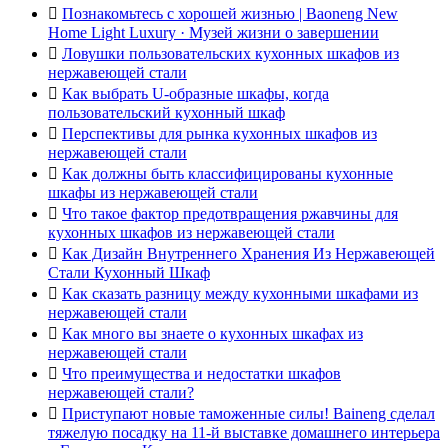

Познакомьтесь с хорошей жизнью | Baoneng New
Home Light Luxury · Музей жизни о завершении

Ловушки пользовательских кухонных шкафов из
нержавеющей стали

Как выбрать U-образные шкафы, когда
пользовательский кухонный шкаф

Перспективы для рынка кухонных шкафов из
нержавеющей стали

Как должны быть классифицированы кухонные
шкафы из нержавеющей стали

Что такое фактор предотвращения ржавчины для
кухонных шкафов из нержавеющей стали

Как Дизайн Внутреннего Хранения Из Нержавеющей
Стали Кухонный Шкаф

Как сказать разницу между кухонными шкафами из
нержавеющей стали

Как много вы знаете о кухонных шкафах из
нержавеющей стали

Что преимущества и недостатки шкафов
нержавеющей стали?

Приступают новые таможенные силы! Baineng сделал
тяжелую посадку на 11-й выставке домашнего интерьера