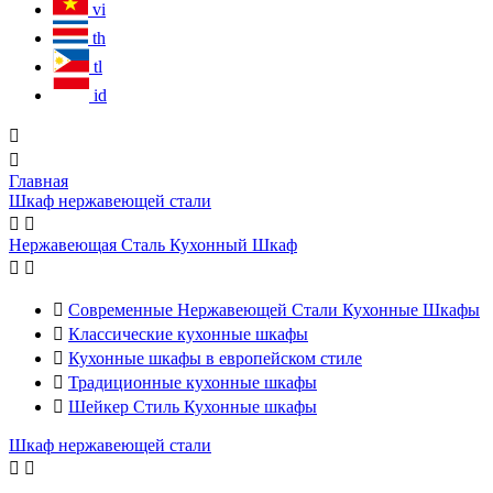
vi
th
tl
id


Главная
Шкаф нержавеющей стали


Нержавеющая Сталь Кухонный Шкаф



Современные Нержавеющей Стали Кухонные Шкафы

Классические кухонные шкафы

Кухонные шкафы в европейском стиле

Традиционные кухонные шкафы

Шейкер Стиль Кухонные шкафы
Шкаф нержавеющей стали

