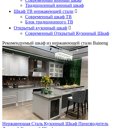
Современный винный шкаф
Традиционный винный шкаф
Шкаф ТВ нержавеющей стали

Современный шкаф ТВ
Блок традиционного ТВ
Открытый кухонный шкаф

Современный Открытый Кухонный Шкаф
Рекомендуемый шкаф из нержавеющей стали Baineng
Нержавеющая Сталь Кухонный Шкаф Производитель