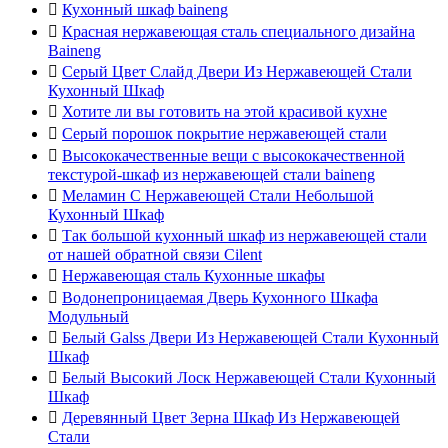

Кухонный шкаф baineng

Красная нержавеющая сталь специального дизайна
Baineng

Серый Цвет Слайд Двери Из Нержавеющей Стали
Кухонный Шкаф

Хотите ли вы готовить на этой красивой кухне

Серый порошок покрытие нержавеющей стали

Высококачественные вещи с высококачественной
текстурой-шкаф из нержавеющей стали baineng

Меламин С Нержавеющей Стали Небольшой
Кухонный Шкаф

Так большой кухонный шкаф из нержавеющей стали
от нашей обратной связи Cilent

Нержавеющая сталь Кухонные шкафы

Водонепроницаемая Дверь Кухонного Шкафа
Модульный

Белый Galss Двери Из Нержавеющей Стали Кухонный
Шкаф

Белый Высокий Лоск Нержавеющей Стали Кухонный
Шкаф

Деревянный Цвет Зерна Шкаф Из Нержавеющей
Стали