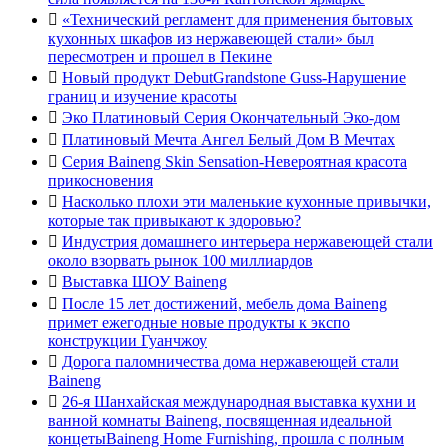

«Технический регламент для применения бытовых
кухонных шкафов из нержавеющей стали» был
пересмотрен и прошел в Пекине

Новый продукт DebutGrandstone Guss-Нарушение
границ и изучение красоты

Эко Платиновый Серия Окончательный Эко-дом

Платиновый Мечта Ангел Белый Дом В Мечтах

Серия Baineng Skin Sensation-Невероятная красота
прикосновения

Насколько плохи эти маленькие кухонные привычки,
которые так привыкают к здоровью?

Индустрия домашнего интерьера нержавеющей стали
около взорвать рынок 100 миллиардов

Выставка ШОУ Baineng

После 15 лет достижений, мебель дома Baineng
примет ежегодные новые продукты к экспо
конструкции Гуанчжоу

Дорога паломничества дома нержавеющей стали
Baineng

26-я Шанхайская международная выставка кухни и
ванной комнаты Baineng, посвященная идеальной
концетыBaineng Home Furnishing, прошла с полным