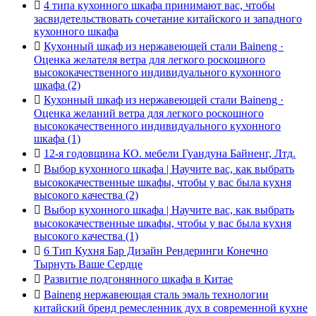

4 типа кухонного шкафа принимают вас, чтобы
засвидетельствовать сочетание китайского и западного
кухонного шкафа

Кухонный шкаф из нержавеющей стали Baineng ·
Оценка желателя ветра для легкого роскошного
высококачественного индивидуального кухонного
шкафа (2)

Кухонный шкаф из нержавеющей стали Baineng ·
Оценка желаний ветра для легкого роскошного
высококачественного индивидуального кухонного
шкафа (1)

12-я годовщина КО. мебели Гуандуна Байненг, Лтд.

Выбор кухонного шкафа | Научите вас, как выбрать
высококачественные шкафы, чтобы у вас была кухня
высокого качества (2)

Выбор кухонного шкафа | Научите вас, как выбрать
высококачественные шкафы, чтобы у вас была кухня
высокого качества (1)

6 Тип Кухня Бар Дизайн Рендеринги Конечно
Тырнуть Ваше Сердце

Развитие подгонянного шкафа в Китае

Baineng нержавеющая сталь эмаль технологии
китайский бренд ремесленник дух в современной кухне