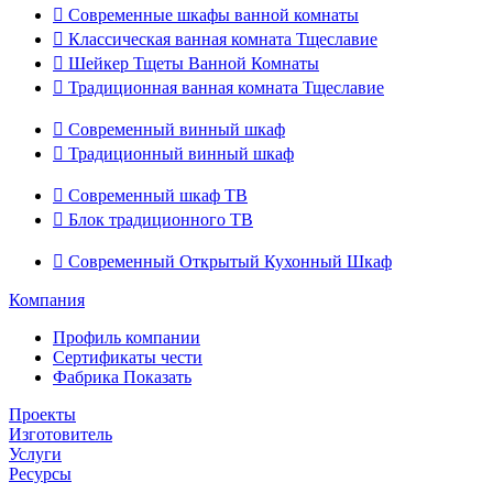

Современные шкафы ванной комнаты

Классическая ванная комната Тщеславие

Шейкер Тщеты Ванной Комнаты

Традиционная ванная комната Тщеславие

Современный винный шкаф

Традиционный винный шкаф

Современный шкаф ТВ

Блок традиционного ТВ

Современный Открытый Кухонный Шкаф
Компания
Профиль компании
Сертификаты чести
Фабрика Показать
Проекты
Изготовитель
Услуги
Ресурсы