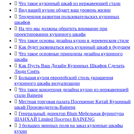

Что такое кухонный шкаф из нержавеющей стали

Вид вашей кухни обдает ваш уровень жизни

Тенденция развития пользовательских кухонных
шкафов

На что мы должны обратить внимание при
проектировании кухонного шкафа

Что такое основы дизайна кухни в деревенском стиле

Как будет развиваться весь кухонный шкаф в будущем

Что такое основные принципы дизайна кухонного
шкафа

Как Пусть Ваш Дизайн Кухонных Шкафов Сделать
Люди Сиять

Большая кухня европейский стиль украшения
кухонного шкафа визуализации

Что такое концепция дизайна кухни из нержавеющей
стали Baineng

Местная торговая палата Посещение Китай Кухонный
шкаф Производитель-Baineng

Генеральный директор Blum Мебельная фурнитура
ШАНХАЙ Limited Посетил BAINENG

3 больших минных поля на заказ кухонные шкафы
кухни