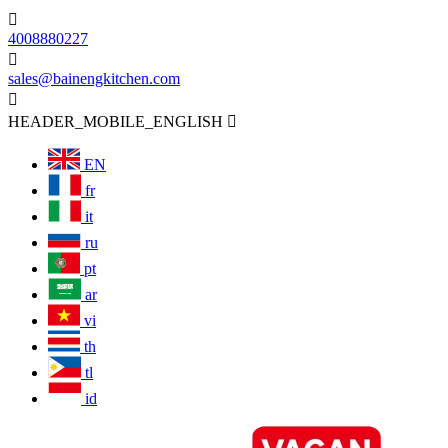

4008880227

sales@bainengkitchen.com

HEADER_MOBILE_ENGLISH

EN
fr
it
ru
pt
ar
vi
th
tl
id