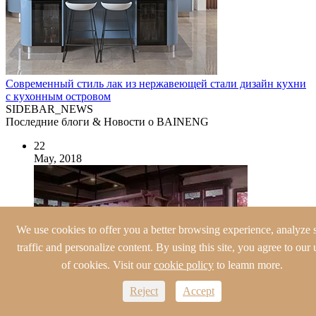
Современный стиль лак из нержавеющей стали дизайн кухни
с кухонным островом
SIDEBAR_NEWS
Последние блоги & Новости о BAINENG
22
May, 2018
We use cookies to offer you a better browsing experience, analyze s
traffic and personalize content. By using this site, you agree to our 
of cookies. Visit our
cookie policy
to leamn more.
Reject
Accept