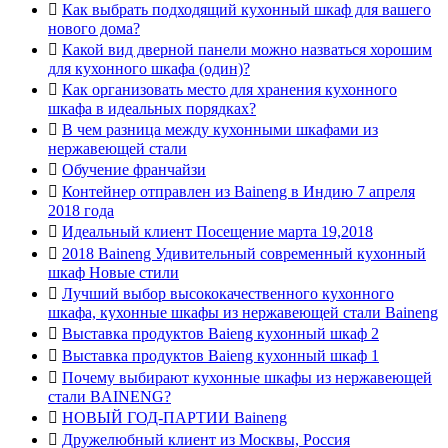

Как выбрать подходящий кухонный шкаф для вашего
нового дома?

Какой вид дверной панели можно назваться хорошим
для кухонного шкафа (один)?

Как организовать место для хранения кухонного
шкафа в идеальных порядках?

В чем разница между кухонными шкафами из
нержавеющей стали

Обучение франчайзи

Контейнер отправлен из Baineng в Индию 7 апреля
2018 года

Идеальный клиент Посещение марта 19,2018

2018 Baineng Удивительный современный кухонный
шкаф Новые стили

Лучший выбор высококачественного кухонного
шкафа, кухонные шкафы из нержавеющей стали Baineng

Выставка продуктов Baieng кухонный шкаф 2

Выставка продуктов Baieng кухонный шкаф 1

Почему выбирают кухонные шкафы из нержавеющей
стали BAINENG?

НОВЫЙ ГОД-ПАРТИИ Baineng

Дружелюбный клиент из Москвы, Россия