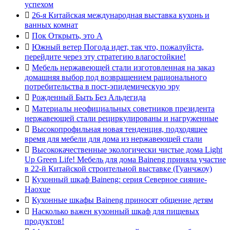
успехом

26-я Китайская международная выставка кухонь и
ванных комнат

Пок Открыть, это А

Южный ветер Погода идет, так что, пожалуйста,
перейдите через эту стратегию влагостойкие!

Мебель нержавеющей стали изготовленная на заказ
домашняя выбор под возвращением рационального
потребительства в пост-эпидемическую эру

Рожденный Быть Без Альдегида

Материалы неофициальных советников президента
нержавеющей стали рециркулированы и нагруженные

Высокопрофильная новая тенденция, подходящее
время для мебели для дома из нержавеющей стали

Высококачественные экологически чистые дома Light
Up Green Life! Мебель для дома Baineng приняла участие
в 22-й Китайской строительной выставке (Гуанчжоу)

Кухонный шкаф Baineng: серия Северное сияние-
Haoxue

Кухонные шкафы Baineng приносят общение детям

Насколько важен кухонный шкаф для пищевых
продуктов!