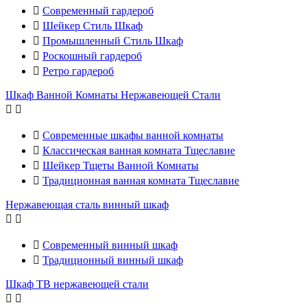

Современный гардероб

Шейкер Стиль Шкаф

Промышленный Стиль Шкаф

Роскошный гардероб

Ретро гардероб
Шкаф Ванной Комнаты Нержавеющей Стали



Современные шкафы ванной комнаты

Классическая ванная комната Тщеславие

Шейкер Тщеты Ванной Комнаты

Традиционная ванная комната Тщеславие
Нержавеющая сталь винный шкаф



Современный винный шкаф

Традиционный винный шкаф
Шкаф ТВ нержавеющей стали

