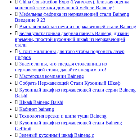

China Construction Expo (Гуанчжоу), Близкая оценка
конечной эстетики домашней мебели Baineng!

Мебельная фабрика из нержавеющей стали Baineng
Введение 9 23

Выставочный зал печи из нержавеющей стали Baineng

Белая ультратонкая дверная панель Baineng, дизайн
времени, простой кухонный шкаф из нержавеющей
стали

Стоит миллионы для того чтобы подгонять лазер
цифров

Знаете ли вы, что твердая столешница из
нержавеющей стали, давайте внедрим это!

Мастерская компании Baineng

Собрать Нержавеющей Стали Кухонный Шкаф

Кухонный шкаф из нержавеющей стали серии Baineng
Baishi

Шкаф Baineng Baishi

Кабинет baineng

Технология врезки и шипа туши Baineng

Кухонный шкаф из нержавеющей стали Baineng
Geffirati

Зеленый кухонный шкаф Baineng с