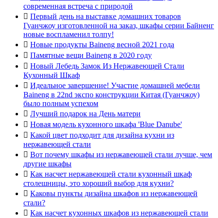
современная встреча с природой

Первый день на выставке домашних товаров
Гуанчжоу изготовленной на заказ, шкафы серии Байненг
новые воспламенил толпу!

Новые продукты Baineng весной 2021 года

Памятные вещи Baineng в 2020 году

Новый Лебедь Замок Из Нержавеющей Стали
Кухонный Шкаф

Идеальное завершение! Участие домашней мебели
Baineng в 22nd экспо конструкции Китая (Гуанчжоу)
было полным успехом

Лучший подарок на День матери

Новая модель кухонного шкафа 'Blue Danube'

Какой цвет подходит для дизайна кухни из
нержавеющей стали

Вот почему шкафы из нержавеющей стали лучше, чем
другие шкафы

Как насчет нержавеющей стали кухонный шкаф
столешницы, это хороший выбор для кухни?

Каковы пункты дизайна шкафов из нержавеющей
стали?

Как насчет кухонных шкафов из нержавеющей стали