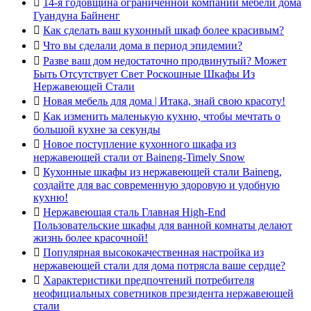

14-я годовщина ограниченной компании мебели дома
Гуандуна Байненг

Как сделать ваш кухонный шкаф более красивым?

Что вы сделали дома в период эпидемии?

Разве ваш дом недостаточно продвинутый? Может
Быть Отсутствует Свет Роскошные Шкафы Из
Нержавеющей Стали

Новая мебель для дома | Итака, знай свою красоту!

Как изменить маленькую кухню, чтобы мечтать о
большой кухне за секунды

Новое поступление кухонного шкафа из
нержавеющей стали от Baineng-Timely Snow

Кухонные шкафы из нержавеющей стали Baineng,
создайте для вас современную здоровую и удобную
кухню!

Нержавеющая сталь Главная High-End
Пользовательские шкафы для ванной комнаты делают
жизнь более красочной!

Популярная высококачественная настройка из
нержавеющей стали для дома потрясла ваше сердце?

Характеристики предпочтений потребителя
неофициальных советников президента нержавеющей
стали