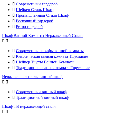

Современный гардероб

Шейкер Стиль Шкаф

Промышленный Стиль Шкаф

Роскошный гардероб

Ретро гардероб
Шкаф Ванной Комнаты Нержавеющей Стали



Современные шкафы ванной комнаты

Классическая ванная комната Тщеславие

Шейкер Тщеты Ванной Комнаты

Традиционная ванная комната Тщеславие
Нержавеющая сталь винный шкаф



Современный винный шкаф

Традиционный винный шкаф
Шкаф ТВ нержавеющей стали

