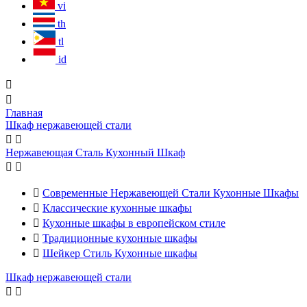
vi
th
tl
id


Главная
Шкаф нержавеющей стали


Нержавеющая Сталь Кухонный Шкаф



Современные Нержавеющей Стали Кухонные Шкафы

Классические кухонные шкафы

Кухонные шкафы в европейском стиле

Традиционные кухонные шкафы

Шейкер Стиль Кухонные шкафы
Шкаф нержавеющей стали

