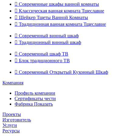

Современные шкафы ванной комнаты

Классическая ванная комната Тщеславие

Шейкер Тщеты Ванной Комнаты

Традиционная ванная комната Тщеславие

Современный винный шкаф

Традиционный винный шкаф

Современный шкаф ТВ

Блок традиционного ТВ

Современный Открытый Кухонный Шкаф
Компания
Профиль компании
Сертификаты чести
Фабрика Показать
Проекты
Изготовитель
Услуги
Ресурсы