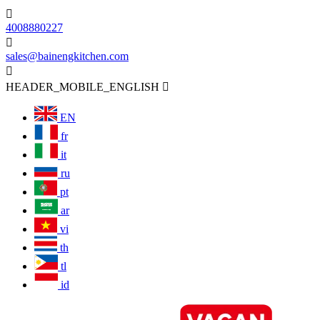

4008880227

sales@bainengkitchen.com

HEADER_MOBILE_ENGLISH

EN
fr
it
ru
pt
ar
vi
th
tl
id