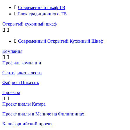

Современный шкаф ТВ

Блок традиционного ТВ
Открытый кухонный шкаф



Современный Открытый Кухонный Шкаф
Компания


Профиль компании
Сертификаты чести
Фабрика Показать
Проекты


Проект виллы Катара
Проект виллы в Маниле на Филиппинах
Калифорнийский проект