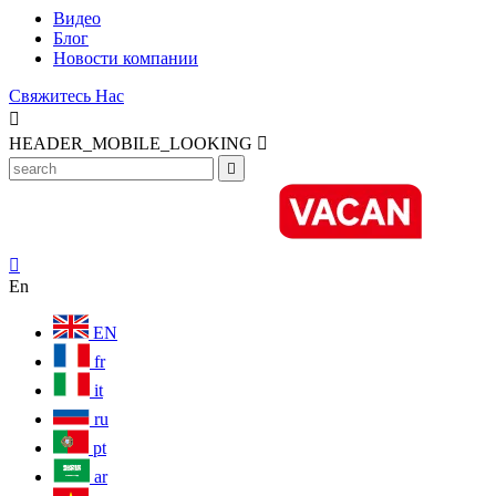
Видео
Блог
Новости компании
Свяжитесь Нас

HEADER_MOBILE_LOOKING



En
EN
fr
it
ru
pt
ar