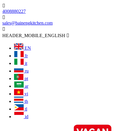

4008880227

sales@bainengkitchen.com

HEADER_MOBILE_ENGLISH

EN
fr
it
ru
pt
ar
vi
th
tl
id