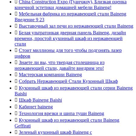

China Construction Expo (Гуанчжоу), Близкая оценка
конечной эстетики домашней мебели Baineng!

Мебельная фабрика из нержавеющей стали Baineng
Введение 9 23

Выставочный зал печи из нержавеющей стали Baineng

Белая ультратонкая дверная панель Baineng, дизайн
времени, простой кухонный шкаф из нержавеющей
стали

Стоит миллионы для того чтобы подгонять лазер
цифров

Знаете ли вы, что твердая столешница из
нержавеющей стали, давайте внедрим это!

Мастерская компании Baineng

Собрать Нержавеющей Стали Кухонный Шкаф

Кухонный шкаф из нержавеющей стали серии Baineng
Baishi

Шкаф Baineng Baishi

Кабинет baineng

Технология врезки и шипа туши Baineng

Кухонный шкаф из нержавеющей стали Baineng
Geffirati

Зеленый кухонный шкаф Baineng с