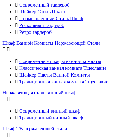

Современный гардероб

Шейкер Стиль Шкаф

Промышленный Стиль Шкаф

Роскошный гардероб

Ретро гардероб
Шкаф Ванной Комнаты Нержавеющей Стали



Современные шкафы ванной комнаты

Классическая ванная комната Тщеславие

Шейкер Тщеты Ванной Комнаты

Традиционная ванная комната Тщеславие
Нержавеющая сталь винный шкаф



Современный винный шкаф

Традиционный винный шкаф
Шкаф ТВ нержавеющей стали

