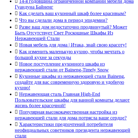

14-я годовщина ограниченной компании мебели дома
Гуандуна Байненг

Как сделать ваш кухонный шкаф более красивым?

Что вы сделали дома в период эпидемии?

Разве ваш дом недостаточно продвинутый? Может
Быть Отсутствует Свет Роскошные Шкафы Из
Нержавеющей Стали

Новая мебель для дома | Итака, знай свою красоту!

Как изменить маленькую кухню, чтобы мечтать о
большой кухне за секунды

Новое поступление кухонного шкафа из
нержавеющей стали от Baineng-Timely Snow

Кухонные шкафы из нержавеющей стали Baineng,
создайте для вас современную здоровую и удобную
кухню!

Нержавеющая сталь Главная High-End
Пользовательские шкафы для ванной комнаты делают
жизнь более красочной!

Популярная высококачественная настройка из
нержавеющей стали для дома потрясла ваше сердце?

Характеристики предпочтений потребителя
неофициальных советников президента нержавеющей
стали