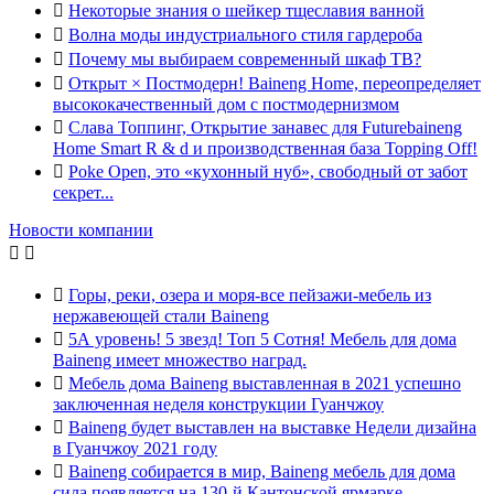

Некоторые знания о шейкер тщеславия ванной

Волна моды индустриального стиля гардероба

Почему мы выбираем современный шкаф ТВ?

Открыт × Постмодерн! Baineng Home, переопределяет
высококачественный дом с постмодернизмом

Слава Топпинг, Открытие занавес для Futurebaineng
Home Smart R & d и производственная база Topping Off!

Poke Open, это «кухонный нуб», свободный от забот
секрет...
Новости компании



Горы, реки, озера и моря-все пейзажи-мебель из
нержавеющей стали Baineng

5А уровень! 5 звезд! Топ 5 Сотня! Мебель для дома
Baineng имеет множество наград.

Мебель дома Baineng выставленная в 2021 успешно
заключенная неделя конструкции Гуанчжоу

Baineng будет выставлен на выставке Недели дизайна
в Гуанчжоу 2021 году

Baineng собирается в мир, Baineng мебель для дома
сила появляется на 130-й Кантонской ярмарке