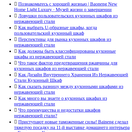

Познакомьтесь с хорошей жизнью | Baoneng New
Home Light Luxury · Музей жизни о завершении

Ловушки пользовательских кухонных шкафов из
нержавеющей стали

Как выбрать U-образные шкафы, когда
пользовательский кухонный шкаф

Перспективы для рынка кухонных шкафов из
нержавеющей стали

Как должны быть классифицированы кухонные
шкафы из нержавеющей стали

Что такое фактор предотвращения ржавчины для
кухонных шкафов из нержавеющей стали

Как Дизайн Внутреннего Хранения Из Нержавеющей
Стали Кухонный Шкаф

Как сказать разницу между кухонными шкафами из
нержавеющей стали

Как много вы знаете о кухонных шкафах из
нержавеющей стали

Что преимущества и недостатки шкафов
нержавеющей стали?

Приступают новые таможенные силы! Baineng сделал
тяжелую посадку на 11-й выставке домашнего интерьера