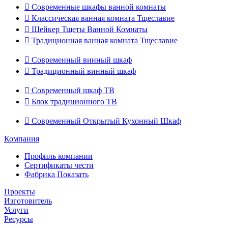

Современные шкафы ванной комнаты

Классическая ванная комната Тщеславие

Шейкер Тщеты Ванной Комнаты

Традиционная ванная комната Тщеславие

Современный винный шкаф

Традиционный винный шкаф

Современный шкаф ТВ

Блок традиционного ТВ

Современный Открытый Кухонный Шкаф
Компания
Профиль компании
Сертификаты чести
Фабрика Показать
Проекты
Изготовитель
Услуги
Ресурсы