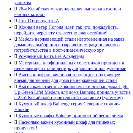
успехом

26-я Китайская международная выставка кухонь и
ванных комнат

Пок Открыть, это А

Южный ветер Погода идет, так что, пожалуйста,
перейдите через эту стратегию влагостойкие!

Мебель нержавеющей стали изготовленная на заказ
домашняя выбор под возвращением рационального
потребительства в пост-эпидемическую эру

Рожденный Быть Без Альдегида

Материалы неофициальных советников президента
нержавеющей стали рециркулированы и нагруженные

Высокопрофильная новая тенденция, подходящее
время для мебели для дома из нержавеющей стали

Высококачественные экологически чистые дома Light
Up Green Life! Мебель для дома Baineng приняла участие
в 22-й Китайской строительной выставке (Гуанчжоу)

Кухонный шкаф Baineng: серия Северное сияние-
Haoxue

Кухонные шкафы Baineng приносят общение детям

Насколько важен кухонный шкаф для пищевых
продуктов!