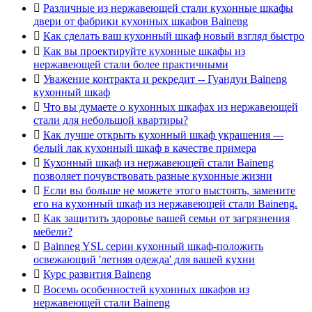

Различные из нержавеющей стали кухонные шкафы
двери от фабрики кухонных шкафов Baineng

Как сделать ваш кухонный шкаф новый взгляд быстро

Как вы проектируйте кухонные шкафы из
нержавеющей стали более практичными

Уважение контракта и рекредит -- Гуандун Baineng
кухонный шкаф

Что вы думаете о кухонных шкафах из нержавеющей
стали для небольшой квартиры?

Как лучше открыть кухонный шкаф украшения ---
белый лак кухонный шкаф в качестве примера

Кухонный шкаф из нержавеющей стали Baineng
позволяет почувствовать разные кухонные жизни

Если вы больше не можете этого выстоять, замените
его на кухонный шкаф из нержавеющей стали Baineng.

Как защитить здоровье вашей семьи от загрязнения
мебели?

Bainneg YSL серии кухонный шкаф-положить
освежающий 'летняя одежда' для вашей кухни

Курс развития Baineng

Восемь особенностей кухонных шкафов из
нержавеющей стали Baineng