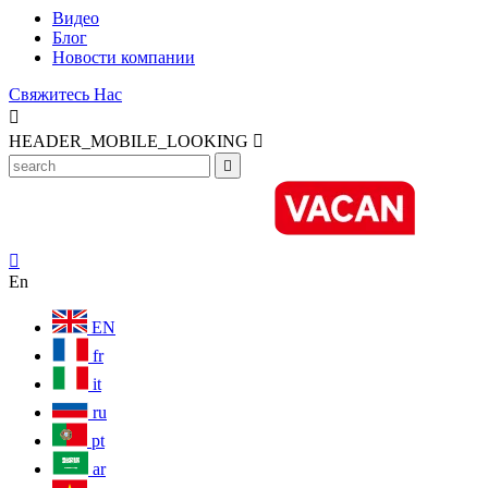
Видео
Блог
Новости компании
Свяжитесь Нас

HEADER_MOBILE_LOOKING



En
EN
fr
it
ru
pt
ar