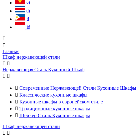
vi
th
tl
id


Главная
Шкаф нержавеющей стали


Нержавеющая Сталь Кухонный Шкаф



Современные Нержавеющей Стали Кухонные Шкафы

Классические кухонные шкафы

Кухонные шкафы в европейском стиле

Традиционные кухонные шкафы

Шейкер Стиль Кухонные шкафы
Шкаф нержавеющей стали

