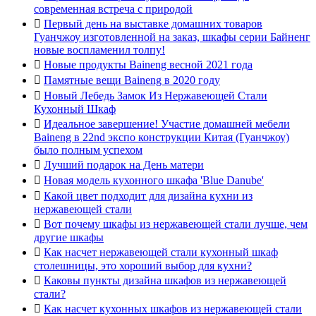
современная встреча с природой

Первый день на выставке домашних товаров
Гуанчжоу изготовленной на заказ, шкафы серии Байненг
новые воспламенил толпу!

Новые продукты Baineng весной 2021 года

Памятные вещи Baineng в 2020 году

Новый Лебедь Замок Из Нержавеющей Стали
Кухонный Шкаф

Идеальное завершение! Участие домашней мебели
Baineng в 22nd экспо конструкции Китая (Гуанчжоу)
было полным успехом

Лучший подарок на День матери

Новая модель кухонного шкафа 'Blue Danube'

Какой цвет подходит для дизайна кухни из
нержавеющей стали

Вот почему шкафы из нержавеющей стали лучше, чем
другие шкафы

Как насчет нержавеющей стали кухонный шкаф
столешницы, это хороший выбор для кухни?

Каковы пункты дизайна шкафов из нержавеющей
стали?

Как насчет кухонных шкафов из нержавеющей стали