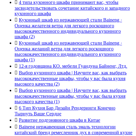

4 типа кухонного шкафа принимают вас, чтобы
засвидетельствовать сочетание китайского и западного
кухонного шкафа

Кухонный шкаф из нержавеющей стали Baineng ·
Оценка желателя ветра для легкого роскошного
высококачественного индивидуального кухонного
шкафа (2)

Кухонный шкаф из нержавеющей стали Baineng ·
Оценка желаний ветра для легкого роскошного
высококачественного индивидуального кухонного
шкафа (1)

12-я годовщина КО. мебели Гуандуна Байненг, Лтд.

Выбор кухонного шкафа | Научите вас, как выбрать
высококачественные шкафы, чтобы у вас была кухня
высокого качества (2)

Выбор кухонного шкафа | Научите вас, как выбрать
высококачественные шкафы, чтобы у вас была кухня
высокого качества (1)

6 Тип Кухня Бар Дизайн Рендеринги Конечно
Тырнуть Ваше Сердце

Развитие подгонянного шкафа в Китае

Baineng нержавеющая сталь эмаль технологии
китайский бренд ремесленник дух в современной кухне