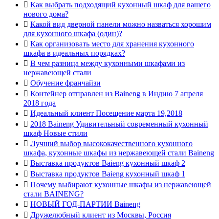

Как выбрать подходящий кухонный шкаф для вашего
нового дома?

Какой вид дверной панели можно назваться хорошим
для кухонного шкафа (один)?

Как организовать место для хранения кухонного
шкафа в идеальных порядках?

В чем разница между кухонными шкафами из
нержавеющей стали

Обучение франчайзи

Контейнер отправлен из Baineng в Индию 7 апреля
2018 года

Идеальный клиент Посещение марта 19,2018

2018 Baineng Удивительный современный кухонный
шкаф Новые стили

Лучший выбор высококачественного кухонного
шкафа, кухонные шкафы из нержавеющей стали Baineng

Выставка продуктов Baieng кухонный шкаф 2

Выставка продуктов Baieng кухонный шкаф 1

Почему выбирают кухонные шкафы из нержавеющей
стали BAINENG?

НОВЫЙ ГОД-ПАРТИИ Baineng

Дружелюбный клиент из Москвы, Россия