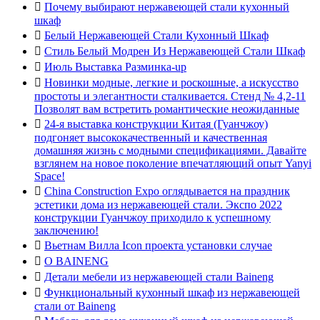

Почему выбирают нержавеющей стали кухонный
шкаф

Белый Нержавеющей Стали Кухонный Шкаф

Стиль Белый Модрен Из Нержавеющей Стали Шкаф

Июль Выставка Разминка-up

Новинки модные, легкие и роскошные, а искусство
простоты и элегантности сталкивается. Стенд № 4,2-11
Позволят вам встретить романтические неожиданные

24-я выставка конструкции Китая (Гуанчжоу)
подгоняет высококачественный и качественная
домашняя жизнь с модными спецификациями. Давайте
взглянем на новое поколение впечатляющий опыт Yanyi
Space!

China Construction Expo оглядывается на праздник
эстетики дома из нержавеющей стали. Экспо 2022
конструкции Гуанчжоу приходило к успешному
заключению!

Вьетнам Вилла Icon проекта установки случае

О BAINENG

Детали мебели из нержавеющей стали Baineng

Функциональный кухонный шкаф из нержавеющей
стали от Baineng