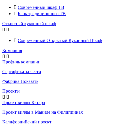

Современный шкаф ТВ

Блок традиционного ТВ
Открытый кухонный шкаф



Современный Открытый Кухонный Шкаф
Компания


Профиль компании
Сертификаты чести
Фабрика Показать
Проекты


Проект виллы Катара
Проект виллы в Маниле на Филиппинах
Калифорнийский проект