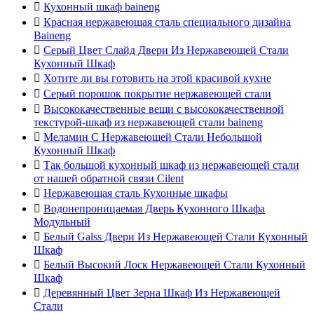

Кухонный шкаф baineng

Красная нержавеющая сталь специального дизайна
Baineng

Серый Цвет Слайд Двери Из Нержавеющей Стали
Кухонный Шкаф

Хотите ли вы готовить на этой красивой кухне

Серый порошок покрытие нержавеющей стали

Высококачественные вещи с высококачественной
текстурой-шкаф из нержавеющей стали baineng

Меламин С Нержавеющей Стали Небольшой
Кухонный Шкаф

Так большой кухонный шкаф из нержавеющей стали
от нашей обратной связи Cilent

Нержавеющая сталь Кухонные шкафы

Водонепроницаемая Дверь Кухонного Шкафа
Модульный

Белый Galss Двери Из Нержавеющей Стали Кухонный
Шкаф

Белый Высокий Лоск Нержавеющей Стали Кухонный
Шкаф

Деревянный Цвет Зерна Шкаф Из Нержавеющей
Стали