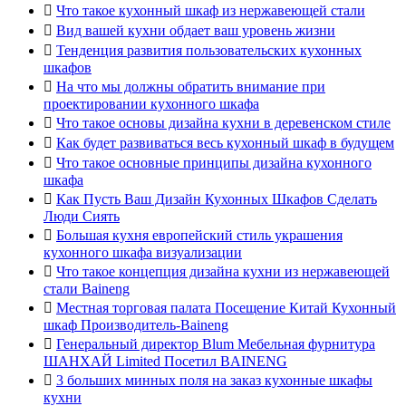

Что такое кухонный шкаф из нержавеющей стали

Вид вашей кухни обдает ваш уровень жизни

Тенденция развития пользовательских кухонных
шкафов

На что мы должны обратить внимание при
проектировании кухонного шкафа

Что такое основы дизайна кухни в деревенском стиле

Как будет развиваться весь кухонный шкаф в будущем

Что такое основные принципы дизайна кухонного
шкафа

Как Пусть Ваш Дизайн Кухонных Шкафов Сделать
Люди Сиять

Большая кухня европейский стиль украшения
кухонного шкафа визуализации

Что такое концепция дизайна кухни из нержавеющей
стали Baineng

Местная торговая палата Посещение Китай Кухонный
шкаф Производитель-Baineng

Генеральный директор Blum Мебельная фурнитура
ШАНХАЙ Limited Посетил BAINENG

3 больших минных поля на заказ кухонные шкафы
кухни