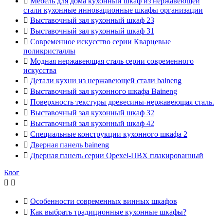

Мебель для дома кухонный шкаф из нержавеющей
стали кухонные инновационные шкафы организации

Выставочный зал кухонный шкаф 23

Выставочный зал кухонный шкаф 31

Современное искусство серии Кварцевые
поликристаллы

Модная нержавеющая сталь серии современного
искусства

Детали кухни из нержавеющей стали baineng

Выставочный зал кухонного шкафа Baineng

Поверхность текстуры древесины-нержавеющая сталь.

Выставочный зал кухонный шкаф 32

Выставочный зал кухонный шкаф 42

Специальные конструкции кухонного шкафа 2

Дверная панель baineng

Дверная панель серии Opexel-ПВХ плакированный
Блог



Особенности современных винных шкафов

Как выбрать традиционные кухонные шкафы?