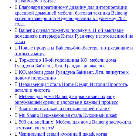
в Гуанчжоу в Китае

Благодаря креативному дизайну для интерпретации
красивой домашней мебели, бытовая техника Baineng
успешно завершила Неделю дизайна в Гуанчжоу 2021
года.

Baineng сделал тяжелую посадку в 11-ой выставке
домашнего интерьера Китая Гуанчжоу изготовленной на
заказ

Новые продукты Baineng-блокбастеры потрясающие и
открыты миру

Торжество 16-ой годовщины КО. мебели дома
Гуандуна Байненг, Лтд. Грандлы держалось

КО. мебели дома Гуандуна Байненг, Лтд. двинутое к
новому положению

Нержавеющая сталь Home Design ИсторияПростота,
детали и чистота

Мебель для дома Baineng впрыскивает охрану
окружающей среды и здоровье в каждый процесс

Знаете ли вы шкаф из нержавеющей стали?

Mu Shang Нержавеющая сталь Кухонный шкаф

500 сильнейших! Мебель для дома Baineng заслужила
эту тяжелую честь!

Чернильный серый кухонный шкаф, когда