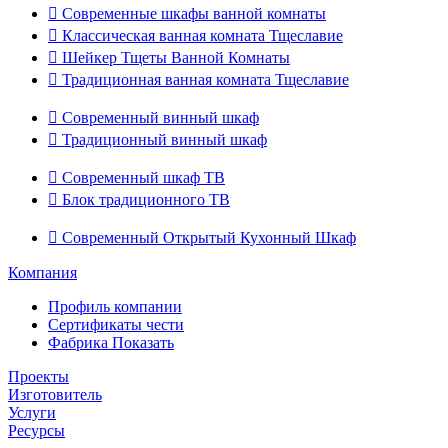

Современные шкафы ванной комнаты

Классическая ванная комната Тщеславие

Шейкер Тщеты Ванной Комнаты

Традиционная ванная комната Тщеславие

Современный винный шкаф

Традиционный винный шкаф

Современный шкаф ТВ

Блок традиционного ТВ

Современный Открытый Кухонный Шкаф
Компания
Профиль компании
Сертификаты чести
Фабрика Показать
Проекты
Изготовитель
Услуги
Ресурсы