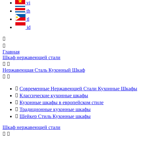
vi
th
tl
id


Главная
Шкаф нержавеющей стали


Нержавеющая Сталь Кухонный Шкаф



Современные Нержавеющей Стали Кухонные Шкафы

Классические кухонные шкафы

Кухонные шкафы в европейском стиле

Традиционные кухонные шкафы

Шейкер Стиль Кухонные шкафы
Шкаф нержавеющей стали

