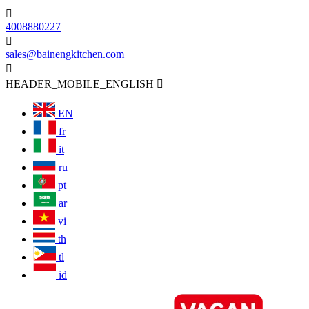

4008880227

sales@bainengkitchen.com

HEADER_MOBILE_ENGLISH

EN
fr
it
ru
pt
ar
vi
th
tl
id