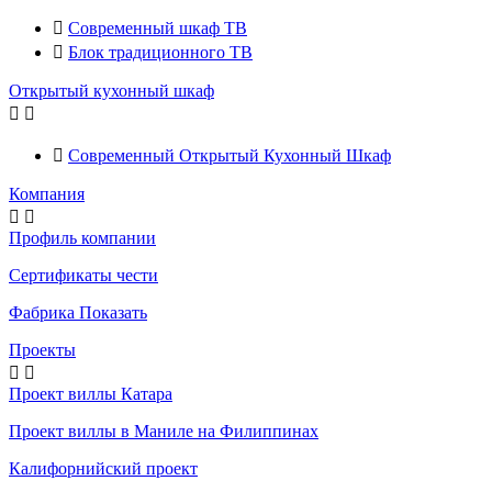

Современный шкаф ТВ

Блок традиционного ТВ
Открытый кухонный шкаф



Современный Открытый Кухонный Шкаф
Компания


Профиль компании
Сертификаты чести
Фабрика Показать
Проекты


Проект виллы Катара
Проект виллы в Маниле на Филиппинах
Калифорнийский проект