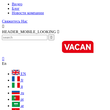
Видео
Блог
Новости компании
Свяжитесь Нас

HEADER_MOBILE_LOOKING



En
EN
fr
it
ru
pt
ar