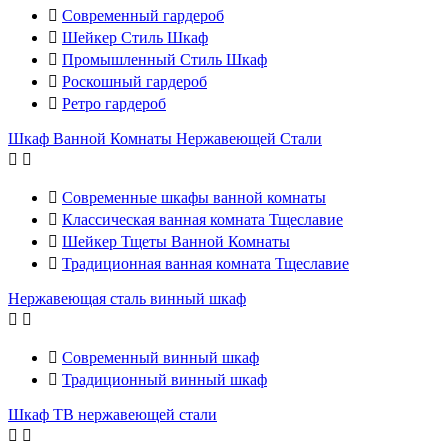

Современный гардероб

Шейкер Стиль Шкаф

Промышленный Стиль Шкаф

Роскошный гардероб

Ретро гардероб
Шкаф Ванной Комнаты Нержавеющей Стали



Современные шкафы ванной комнаты

Классическая ванная комната Тщеславие

Шейкер Тщеты Ванной Комнаты

Традиционная ванная комната Тщеславие
Нержавеющая сталь винный шкаф



Современный винный шкаф

Традиционный винный шкаф
Шкаф ТВ нержавеющей стали

