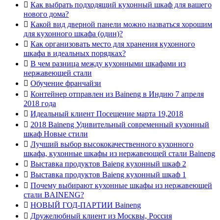

Как выбрать подходящий кухонный шкаф для вашего
нового дома?

Какой вид дверной панели можно назваться хорошим
для кухонного шкафа (один)?

Как организовать место для хранения кухонного
шкафа в идеальных порядках?

В чем разница между кухонными шкафами из
нержавеющей стали

Обучение франчайзи

Контейнер отправлен из Baineng в Индию 7 апреля
2018 года

Идеальный клиент Посещение марта 19,2018

2018 Baineng Удивительный современный кухонный
шкаф Новые стили

Лучший выбор высококачественного кухонного
шкафа, кухонные шкафы из нержавеющей стали Baineng

Выставка продуктов Baieng кухонный шкаф 2

Выставка продуктов Baieng кухонный шкаф 1

Почему выбирают кухонные шкафы из нержавеющей
стали BAINENG?

НОВЫЙ ГОД-ПАРТИИ Baineng

Дружелюбный клиент из Москвы, Россия