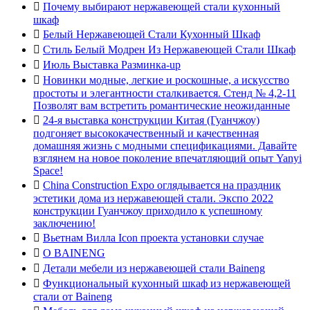

Почему выбирают нержавеющей стали кухонный
шкаф

Белый Нержавеющей Стали Кухонный Шкаф

Стиль Белый Модрен Из Нержавеющей Стали Шкаф

Июль Выставка Разминка-up

Новинки модные, легкие и роскошные, а искусство
простоты и элегантности сталкивается. Стенд № 4,2-11
Позволят вам встретить романтические неожиданные

24-я выставка конструкции Китая (Гуанчжоу)
подгоняет высококачественный и качественная
домашняя жизнь с модными спецификациями. Давайте
взглянем на новое поколение впечатляющий опыт Yanyi
Space!

China Construction Expo оглядывается на праздник
эстетики дома из нержавеющей стали. Экспо 2022
конструкции Гуанчжоу приходило к успешному
заключению!

Вьетнам Вилла Icon проекта установки случае

О BAINENG

Детали мебели из нержавеющей стали Baineng

Функциональный кухонный шкаф из нержавеющей
стали от Baineng