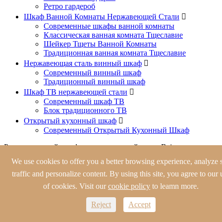
Ретро гардероб
Шкаф Ванной Комнаты Нержавеющей Стали

Современные шкафы ванной комнаты
Классическая ванная комната Тщеславие
Шейкер Тщеты Ванной Комнаты
Традиционная ванная комната Тщеславие
Нержавеющая сталь винный шкаф

Современный винный шкаф
Традиционный винный шкаф
Шкаф ТВ нержавеющей стали

Современный шкаф ТВ
Блок традиционного ТВ
Открытый кухонный шкаф

Современный Открытый Кухонный Шкаф
Рекомендуемый шкаф из нержавеющей стали Baineng
We use cookies to offer you a better browsing experience, analyze s
traffic and personalize content. By using this site, you agree to our 
of cookies. Visit our
cookie policy
to leamn more.
Reject
Accept