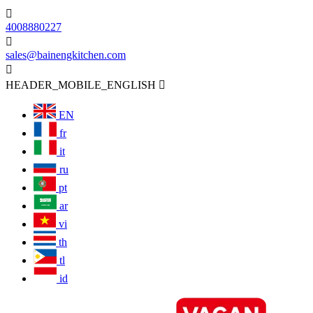

4008880227

sales@bainengkitchen.com

HEADER_MOBILE_ENGLISH

EN
fr
it
ru
pt
ar
vi
th
tl
id