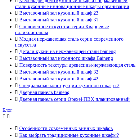

Мебель для дома кухонный шкаф из нержавеющей
стали кухонные инновационные шкафы организации

Выставочный зал кухонный шкаф 23

Выставочный зал кухонный шкаф 31

Современное искусство серии Кварцевые
поликристаллы

Модная нержавеющая сталь серии современного
искусства

Детали кухни из нержавеющей стали baineng

Выставочный зал кухонного шкафа Baineng

Поверхность текстуры древесины-нержавеющая сталь.

Выставочный зал кухонный шкаф 32

Выставочный зал кухонный шкаф 42

Специальные конструкции кухонного шкафа 2

Дверная панель baineng

Дверная панель серии Opexel-ПВХ плакированный
Блог



Особенности современных винных шкафов

Как выбрать традиционные кухонные шкафы?