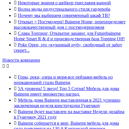

Некоторые знания о шейкер тщеславия ванной

Волна моды индустриального стиля гардероба

Почему мы выбираем современный шкаф ТВ?

Открыт × Постмодерн! Baineng Home, переопределяет
высококачественный дом с постмодернизмом

Слава Топпинг, Открытие занавес для Futurebaineng
Home Smart R & d и производственная база Topping Off!

Poke Open, это «кухонный нуб», свободный от забот
секрет...
Новости компании



Горы, реки, озера и моря-все пейзажи-мебель из
нержавеющей стали Baineng

5А уровень! 5 звезд! Топ 5 Сотня! Мебель для дома
Baineng имеет множество наград.

Мебель дома Baineng выставленная в 2021 успешно
заключенная неделя конструкции Гуанчжоу

Baineng будет выставлен на выставке Недели дизайна
в Гуанчжоу 2021 году

Baineng собирается в мир, Baineng мебель для дома
сила появляется на 130-й Кантонской ярмарке