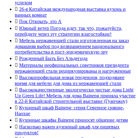
успехом

26-я Китайская международная выставка кухонь и
ванных комнат

Пок Открыть, это А

Южный ветер Погода идет, так что, пожалуйста,
перейдите через эту стратегию влагостойкие!

Мебель нержавеющей стали изготовленная на заказ
домашняя выбор под возвращением рационального
потребительства в пост-эпидемическую эру

Рожденный Быть Без Альдегида

Материалы неофициальных советников президента
нержавеющей стали рециркулированы и нагруженные

Высокопрофильная новая тенденция, подходящее
время для мебели для дома из нержавеющей стали

Высококачественные экологически чистые дома Light
Up Green Life! Мебель для дома Baineng приняла участие
в 22-й Китайской строительной выставке (Гуанчжоу)

Кухонный шкаф Baineng: серия Северное сияние-
Haoxue

Кухонные шкафы Baineng приносят общение детям

Насколько важен кухонный шкаф для пищевых
продуктов!