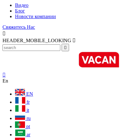
Видео
Блог
Новости компании
Свяжитесь Нас

HEADER_MOBILE_LOOKING



En
EN
fr
it
ru
pt
ar