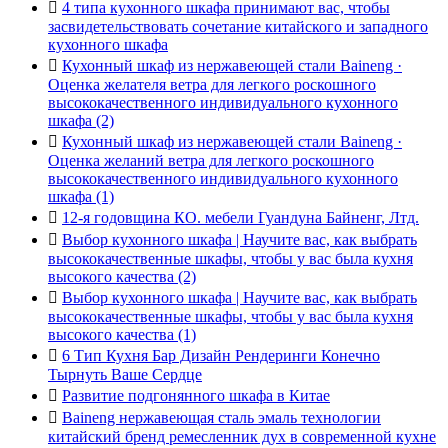

4 типа кухонного шкафа принимают вас, чтобы
засвидетельствовать сочетание китайского и западного
кухонного шкафа

Кухонный шкаф из нержавеющей стали Baineng ·
Оценка желателя ветра для легкого роскошного
высококачественного индивидуального кухонного
шкафа (2)

Кухонный шкаф из нержавеющей стали Baineng ·
Оценка желаний ветра для легкого роскошного
высококачественного индивидуального кухонного
шкафа (1)

12-я годовщина КО. мебели Гуандуна Байненг, Лтд.

Выбор кухонного шкафа | Научите вас, как выбрать
высококачественные шкафы, чтобы у вас была кухня
высокого качества (2)

Выбор кухонного шкафа | Научите вас, как выбрать
высококачественные шкафы, чтобы у вас была кухня
высокого качества (1)

6 Тип Кухня Бар Дизайн Рендеринги Конечно
Тырнуть Ваше Сердце

Развитие подгонянного шкафа в Китае

Baineng нержавеющая сталь эмаль технологии
китайский бренд ремесленник дух в современной кухне