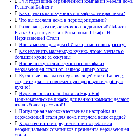

14-я годовщина ограниченной компании мебели дома
Гуандуна Байненг

Как сделать ваш кухонный шкаф более красивым?

Что вы сделали дома в период эпидемии?

Разве ваш дом недостаточно продвинутый? Может
Быть Отсутствует Свет Роскошные Шкафы Из
Нержавеющей Стали

Новая мебель для дома | Итака, знай свою красоту!

Как изменить маленькую кухню, чтобы мечтать о
большой кухне за секунды

Новое поступление кухонного шкафа из
нержавеющей стали от Baineng-Timely Snow

Кухонные шкафы из нержавеющей стали Baineng,
создайте для вас современную здоровую и удобную
кухню!

Нержавеющая сталь Главная High-End
Пользовательские шкафы для ванной комнаты делают
жизнь более красочной!

Популярная высококачественная настройка из
нержавеющей стали для дома потрясла ваше сердце?

Характеристики предпочтений потребителя
неофициальных советников президента нержавеющей
стали