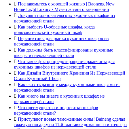

Познакомьтесь с хорошей жизнью | Baoneng New
Home Light Luxury · Музей жизни о завершении

Ловушки пользовательских кухонных шкафов из
нержавеющей стали

Как выбрать U-образные шкафы, когда
пользовательский кухонный шкаф

Перспективы для рынка кухонных шкафов из
нержавеющей стали

Как должны быть классифицированы кухонные
шкафы из нержавеющей стали

Что такое фактор предотвращения ржавчины для
кухонных шкафов из нержавеющей стали

Как Дизайн Внутреннего Хранения Из Нержавеющей
Стали Кухонный Шкаф

Как сказать разницу между кухонными шкафами из
нержавеющей стали

Как много вы знаете о кухонных шкафах из
нержавеющей стали

Что преимущества и недостатки шкафов
нержавеющей стали?

Приступают новые таможенные силы! Baineng сделал
тяжелую посадку на 11-й выставке домашнего интерьера