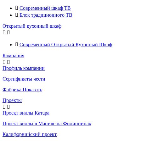

Современный шкаф ТВ

Блок традиционного ТВ
Открытый кухонный шкаф



Современный Открытый Кухонный Шкаф
Компания


Профиль компании
Сертификаты чести
Фабрика Показать
Проекты


Проект виллы Катара
Проект виллы в Маниле на Филиппинах
Калифорнийский проект