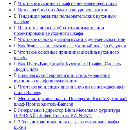

Что такое кухонный шкаф из нержавеющей стали

Вид вашей кухни обдает ваш уровень жизни

Тенденция развития пользовательских кухонных
шкафов

На что мы должны обратить внимание при
проектировании кухонного шкафа

Что такое основы дизайна кухни в деревенском стиле

Как будет развиваться весь кухонный шкаф в будущем

Что такое основные принципы дизайна кухонного
шкафа

Как Пусть Ваш Дизайн Кухонных Шкафов Сделать
Люди Сиять

Большая кухня европейский стиль украшения
кухонного шкафа визуализации

Что такое концепция дизайна кухни из нержавеющей
стали Baineng

Местная торговая палата Посещение Китай Кухонный
шкаф Производитель-Baineng

Генеральный директор Blum Мебельная фурнитура
ШАНХАЙ Limited Посетил BAINENG

3 больших минных поля на заказ кухонные шкафы
кухни