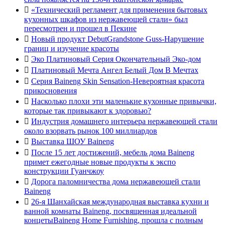

«Технический регламент для применения бытовых
кухонных шкафов из нержавеющей стали» был
пересмотрен и прошел в Пекине

Новый продукт DebutGrandstone Guss-Нарушение
границ и изучение красоты

Эко Платиновый Серия Окончательный Эко-дом

Платиновый Мечта Ангел Белый Дом В Мечтах

Серия Baineng Skin Sensation-Невероятная красота
прикосновения

Насколько плохи эти маленькие кухонные привычки,
которые так привыкают к здоровью?

Индустрия домашнего интерьера нержавеющей стали
около взорвать рынок 100 миллиардов

Выставка ШОУ Baineng

После 15 лет достижений, мебель дома Baineng
примет ежегодные новые продукты к экспо
конструкции Гуанчжоу

Дорога паломничества дома нержавеющей стали
Baineng

26-я Шанхайская международная выставка кухни и
ванной комнаты Baineng, посвященная идеальной
концетыBaineng Home Furnishing, прошла с полным