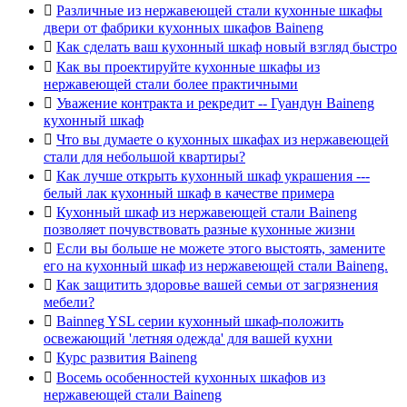

Различные из нержавеющей стали кухонные шкафы
двери от фабрики кухонных шкафов Baineng

Как сделать ваш кухонный шкаф новый взгляд быстро

Как вы проектируйте кухонные шкафы из
нержавеющей стали более практичными

Уважение контракта и рекредит -- Гуандун Baineng
кухонный шкаф

Что вы думаете о кухонных шкафах из нержавеющей
стали для небольшой квартиры?

Как лучше открыть кухонный шкаф украшения ---
белый лак кухонный шкаф в качестве примера

Кухонный шкаф из нержавеющей стали Baineng
позволяет почувствовать разные кухонные жизни

Если вы больше не можете этого выстоять, замените
его на кухонный шкаф из нержавеющей стали Baineng.

Как защитить здоровье вашей семьи от загрязнения
мебели?

Bainneg YSL серии кухонный шкаф-положить
освежающий 'летняя одежда' для вашей кухни

Курс развития Baineng

Восемь особенностей кухонных шкафов из
нержавеющей стали Baineng