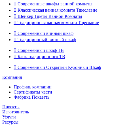

Современные шкафы ванной комнаты

Классическая ванная комната Тщеславие

Шейкер Тщеты Ванной Комнаты

Традиционная ванная комната Тщеславие

Современный винный шкаф

Традиционный винный шкаф

Современный шкаф ТВ

Блок традиционного ТВ

Современный Открытый Кухонный Шкаф
Компания
Профиль компании
Сертификаты чести
Фабрика Показать
Проекты
Изготовитель
Услуги
Ресурсы