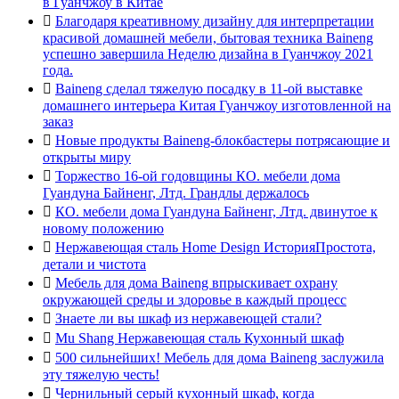
в Гуанчжоу в Китае

Благодаря креативному дизайну для интерпретации
красивой домашней мебели, бытовая техника Baineng
успешно завершила Неделю дизайна в Гуанчжоу 2021
года.

Baineng сделал тяжелую посадку в 11-ой выставке
домашнего интерьера Китая Гуанчжоу изготовленной на
заказ

Новые продукты Baineng-блокбастеры потрясающие и
открыты миру

Торжество 16-ой годовщины КО. мебели дома
Гуандуна Байненг, Лтд. Грандлы держалось

КО. мебели дома Гуандуна Байненг, Лтд. двинутое к
новому положению

Нержавеющая сталь Home Design ИсторияПростота,
детали и чистота

Мебель для дома Baineng впрыскивает охрану
окружающей среды и здоровье в каждый процесс

Знаете ли вы шкаф из нержавеющей стали?

Mu Shang Нержавеющая сталь Кухонный шкаф

500 сильнейших! Мебель для дома Baineng заслужила
эту тяжелую честь!

Чернильный серый кухонный шкаф, когда