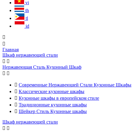
vi
th
tl
id


Главная
Шкаф нержавеющей стали


Нержавеющая Сталь Кухонный Шкаф



Современные Нержавеющей Стали Кухонные Шкафы

Классические кухонные шкафы

Кухонные шкафы в европейском стиле

Традиционные кухонные шкафы

Шейкер Стиль Кухонные шкафы
Шкаф нержавеющей стали

