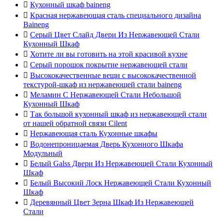

Кухонный шкаф baineng

Красная нержавеющая сталь специального дизайна
Baineng

Серый Цвет Слайд Двери Из Нержавеющей Стали
Кухонный Шкаф

Хотите ли вы готовить на этой красивой кухне

Серый порошок покрытие нержавеющей стали

Высококачественные вещи с высококачественной
текстурой-шкаф из нержавеющей стали baineng

Меламин С Нержавеющей Стали Небольшой
Кухонный Шкаф

Так большой кухонный шкаф из нержавеющей стали
от нашей обратной связи Cilent

Нержавеющая сталь Кухонные шкафы

Водонепроницаемая Дверь Кухонного Шкафа
Модульный

Белый Galss Двери Из Нержавеющей Стали Кухонный
Шкаф

Белый Высокий Лоск Нержавеющей Стали Кухонный
Шкаф

Деревянный Цвет Зерна Шкаф Из Нержавеющей
Стали