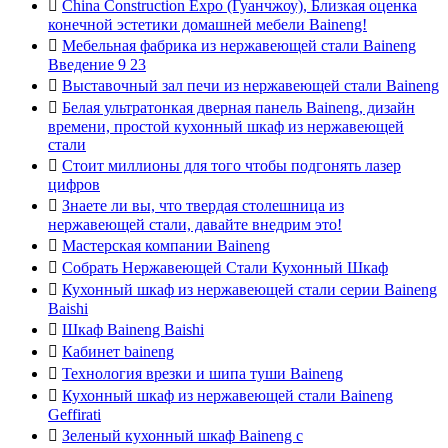

China Construction Expo (Гуанчжоу), Близкая оценка
конечной эстетики домашней мебели Baineng!

Мебельная фабрика из нержавеющей стали Baineng
Введение 9 23

Выставочный зал печи из нержавеющей стали Baineng

Белая ультратонкая дверная панель Baineng, дизайн
времени, простой кухонный шкаф из нержавеющей
стали

Стоит миллионы для того чтобы подгонять лазер
цифров

Знаете ли вы, что твердая столешница из
нержавеющей стали, давайте внедрим это!

Мастерская компании Baineng

Собрать Нержавеющей Стали Кухонный Шкаф

Кухонный шкаф из нержавеющей стали серии Baineng
Baishi

Шкаф Baineng Baishi

Кабинет baineng

Технология врезки и шипа туши Baineng

Кухонный шкаф из нержавеющей стали Baineng
Geffirati

Зеленый кухонный шкаф Baineng с