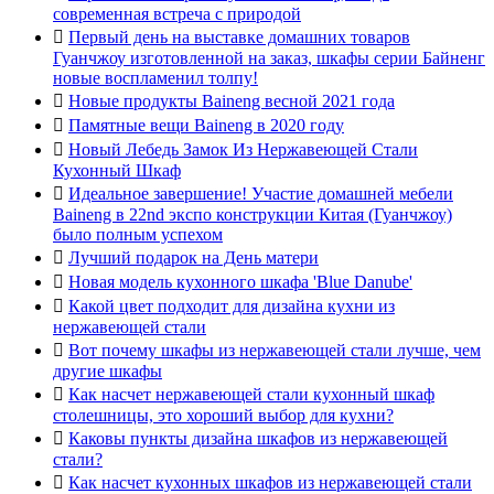
современная встреча с природой

Первый день на выставке домашних товаров
Гуанчжоу изготовленной на заказ, шкафы серии Байненг
новые воспламенил толпу!

Новые продукты Baineng весной 2021 года

Памятные вещи Baineng в 2020 году

Новый Лебедь Замок Из Нержавеющей Стали
Кухонный Шкаф

Идеальное завершение! Участие домашней мебели
Baineng в 22nd экспо конструкции Китая (Гуанчжоу)
было полным успехом

Лучший подарок на День матери

Новая модель кухонного шкафа 'Blue Danube'

Какой цвет подходит для дизайна кухни из
нержавеющей стали

Вот почему шкафы из нержавеющей стали лучше, чем
другие шкафы

Как насчет нержавеющей стали кухонный шкаф
столешницы, это хороший выбор для кухни?

Каковы пункты дизайна шкафов из нержавеющей
стали?

Как насчет кухонных шкафов из нержавеющей стали