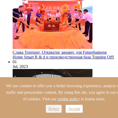
Слава Топпинг, Открытие занавес для Futurebaineng
Home Smart R & d и производственная база Topping Off!
01
Jul, 2023
We use cookies to offer you a better browsing experience, analyze s
traffic and personalize content. By using this site, you agree to our 
of cookies. Visit our
cookie policy
to leamn more.
Reject
Accept