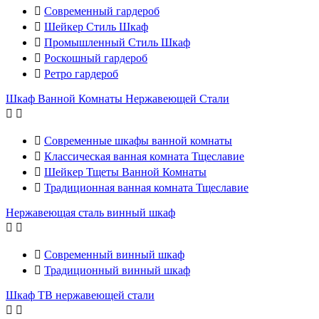

Современный гардероб

Шейкер Стиль Шкаф

Промышленный Стиль Шкаф

Роскошный гардероб

Ретро гардероб
Шкаф Ванной Комнаты Нержавеющей Стали



Современные шкафы ванной комнаты

Классическая ванная комната Тщеславие

Шейкер Тщеты Ванной Комнаты

Традиционная ванная комната Тщеславие
Нержавеющая сталь винный шкаф



Современный винный шкаф

Традиционный винный шкаф
Шкаф ТВ нержавеющей стали

