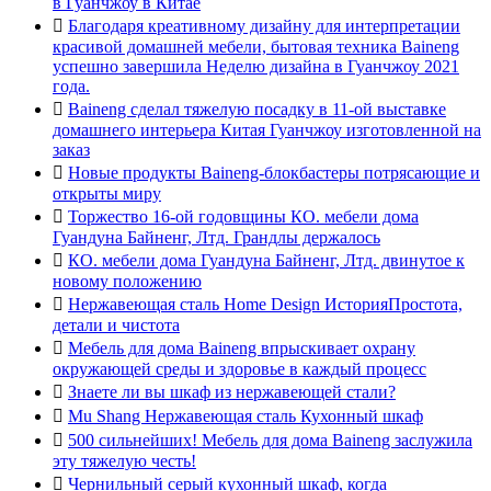
в Гуанчжоу в Китае

Благодаря креативному дизайну для интерпретации
красивой домашней мебели, бытовая техника Baineng
успешно завершила Неделю дизайна в Гуанчжоу 2021
года.

Baineng сделал тяжелую посадку в 11-ой выставке
домашнего интерьера Китая Гуанчжоу изготовленной на
заказ

Новые продукты Baineng-блокбастеры потрясающие и
открыты миру

Торжество 16-ой годовщины КО. мебели дома
Гуандуна Байненг, Лтд. Грандлы держалось

КО. мебели дома Гуандуна Байненг, Лтд. двинутое к
новому положению

Нержавеющая сталь Home Design ИсторияПростота,
детали и чистота

Мебель для дома Baineng впрыскивает охрану
окружающей среды и здоровье в каждый процесс

Знаете ли вы шкаф из нержавеющей стали?

Mu Shang Нержавеющая сталь Кухонный шкаф

500 сильнейших! Мебель для дома Baineng заслужила
эту тяжелую честь!

Чернильный серый кухонный шкаф, когда