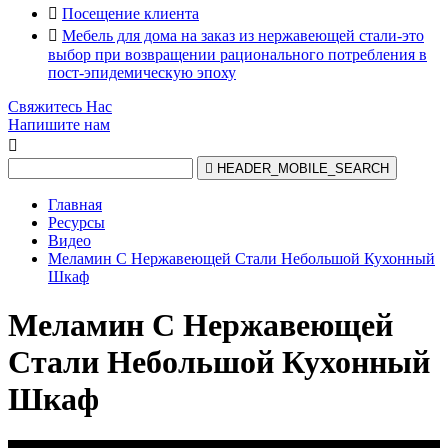

Посещение клиента

Мебель для дома на заказ из нержавеющей стали-это
выбор при возвращении рационального потребления в
пост-эпидемическую эпоху
Свяжитесь Нас
Напишите нам


HEADER_MOBILE_SEARCH
Главная
Ресурсы
Видео
Меламин С Нержавеющей Стали Небольшой Кухонный
Шкаф
Меламин С Нержавеющей
Стали Небольшой Кухонный
Шкаф