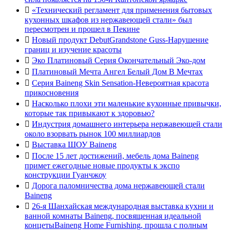

«Технический регламент для применения бытовых
кухонных шкафов из нержавеющей стали» был
пересмотрен и прошел в Пекине

Новый продукт DebutGrandstone Guss-Нарушение
границ и изучение красоты

Эко Платиновый Серия Окончательный Эко-дом

Платиновый Мечта Ангел Белый Дом В Мечтах

Серия Baineng Skin Sensation-Невероятная красота
прикосновения

Насколько плохи эти маленькие кухонные привычки,
которые так привыкают к здоровью?

Индустрия домашнего интерьера нержавеющей стали
около взорвать рынок 100 миллиардов

Выставка ШОУ Baineng

После 15 лет достижений, мебель дома Baineng
примет ежегодные новые продукты к экспо
конструкции Гуанчжоу

Дорога паломничества дома нержавеющей стали
Baineng

26-я Шанхайская международная выставка кухни и
ванной комнаты Baineng, посвященная идеальной
концетыBaineng Home Furnishing, прошла с полным