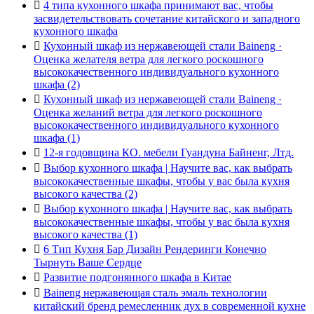

4 типа кухонного шкафа принимают вас, чтобы
засвидетельствовать сочетание китайского и западного
кухонного шкафа

Кухонный шкаф из нержавеющей стали Baineng ·
Оценка желателя ветра для легкого роскошного
высококачественного индивидуального кухонного
шкафа (2)

Кухонный шкаф из нержавеющей стали Baineng ·
Оценка желаний ветра для легкого роскошного
высококачественного индивидуального кухонного
шкафа (1)

12-я годовщина КО. мебели Гуандуна Байненг, Лтд.

Выбор кухонного шкафа | Научите вас, как выбрать
высококачественные шкафы, чтобы у вас была кухня
высокого качества (2)

Выбор кухонного шкафа | Научите вас, как выбрать
высококачественные шкафы, чтобы у вас была кухня
высокого качества (1)

6 Тип Кухня Бар Дизайн Рендеринги Конечно
Тырнуть Ваше Сердце

Развитие подгонянного шкафа в Китае

Baineng нержавеющая сталь эмаль технологии
китайский бренд ремесленник дух в современной кухне