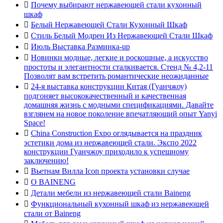

Почему выбирают нержавеющей стали кухонный
шкаф

Белый Нержавеющей Стали Кухонный Шкаф

Стиль Белый Модрен Из Нержавеющей Стали Шкаф

Июль Выставка Разминка-up

Новинки модные, легкие и роскошные, а искусство
простоты и элегантности сталкивается. Стенд № 4,2-11
Позволят вам встретить романтические неожиданные

24-я выставка конструкции Китая (Гуанчжоу)
подгоняет высококачественный и качественная
домашняя жизнь с модными спецификациями. Давайте
взглянем на новое поколение впечатляющий опыт Yanyi
Space!

China Construction Expo оглядывается на праздник
эстетики дома из нержавеющей стали. Экспо 2022
конструкции Гуанчжоу приходило к успешному
заключению!

Вьетнам Вилла Icon проекта установки случае

О BAINENG

Детали мебели из нержавеющей стали Baineng

Функциональный кухонный шкаф из нержавеющей
стали от Baineng