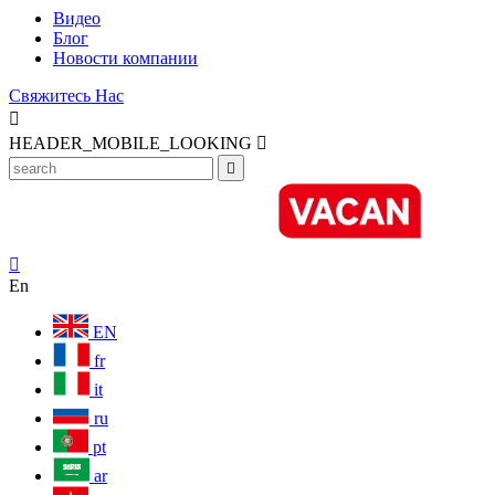
Видео
Блог
Новости компании
Свяжитесь Нас

HEADER_MOBILE_LOOKING



En
EN
fr
it
ru
pt
ar