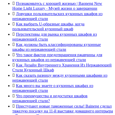

Познакомьтесь с хорошей жизнью | Baoneng New
Home Light Luxury · Музей жизни о завершении

Ловушки пользовательских кухонных шкафов из
нержавеющей стали

Как выбрать U-образные шкафы, когда
пользовательский кухонный шкаф

Перспективы для рынка кухонных шкафов из
нержавеющей стали

Как должны быть классифицированы кухонные
шкафы из нержавеющей стали

Что такое фактор предотвращения ржавчины для
кухонных шкафов из нержавеющей стали

Как Дизайн Внутреннего Хранения Из Нержавеющей
Стали Кухонный Шкаф

Как сказать разницу между кухонными шкафами из
нержавеющей стали

Как много вы знаете о кухонных шкафах из
нержавеющей стали

Что преимущества и недостатки шкафов
нержавеющей стали?

Приступают новые таможенные силы! Baineng сделал
тяжелую посадку на 11-й выставке домашнего интерьера