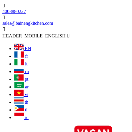

4008880227

sales@bainengkitchen.com

HEADER_MOBILE_ENGLISH

EN
fr
it
ru
pt
ar
vi
th
tl
id