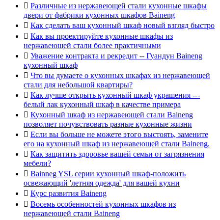

Различные из нержавеющей стали кухонные шкафы
двери от фабрики кухонных шкафов Baineng

Как сделать ваш кухонный шкаф новый взгляд быстро

Как вы проектируйте кухонные шкафы из
нержавеющей стали более практичными

Уважение контракта и рекредит -- Гуандун Baineng
кухонный шкаф

Что вы думаете о кухонных шкафах из нержавеющей
стали для небольшой квартиры?

Как лучше открыть кухонный шкаф украшения ---
белый лак кухонный шкаф в качестве примера

Кухонный шкаф из нержавеющей стали Baineng
позволяет почувствовать разные кухонные жизни

Если вы больше не можете этого выстоять, замените
его на кухонный шкаф из нержавеющей стали Baineng.

Как защитить здоровье вашей семьи от загрязнения
мебели?

Bainneg YSL серии кухонный шкаф-положить
освежающий 'летняя одежда' для вашей кухни

Курс развития Baineng

Восемь особенностей кухонных шкафов из
нержавеющей стали Baineng