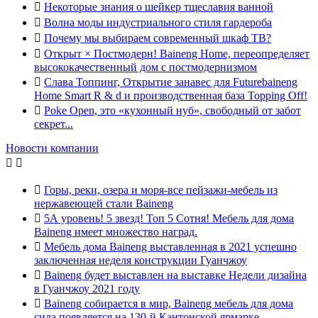

Некоторые знания о шейкер тщеславия ванной

Волна моды индустриального стиля гардероба

Почему мы выбираем современный шкаф ТВ?

Открыт × Постмодерн! Baineng Home, переопределяет
высококачественный дом с постмодернизмом

Слава Топпинг, Открытие занавес для Futurebaineng
Home Smart R & d и производственная база Topping Off!

Poke Open, это «кухонный нуб», свободный от забот
секрет...
Новости компании



Горы, реки, озера и моря-все пейзажи-мебель из
нержавеющей стали Baineng

5А уровень! 5 звезд! Топ 5 Сотня! Мебель для дома
Baineng имеет множество наград.

Мебель дома Baineng выставленная в 2021 успешно
заключенная неделя конструкции Гуанчжоу

Baineng будет выставлен на выставке Недели дизайна
в Гуанчжоу 2021 году

Baineng собирается в мир, Baineng мебель для дома
сила появляется на 130-й Кантонской ярмарке