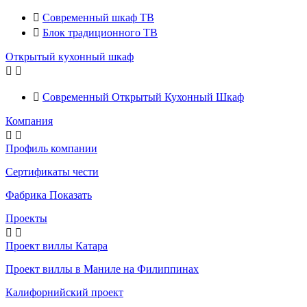

Современный шкаф ТВ

Блок традиционного ТВ
Открытый кухонный шкаф



Современный Открытый Кухонный Шкаф
Компания


Профиль компании
Сертификаты чести
Фабрика Показать
Проекты


Проект виллы Катара
Проект виллы в Маниле на Филиппинах
Калифорнийский проект