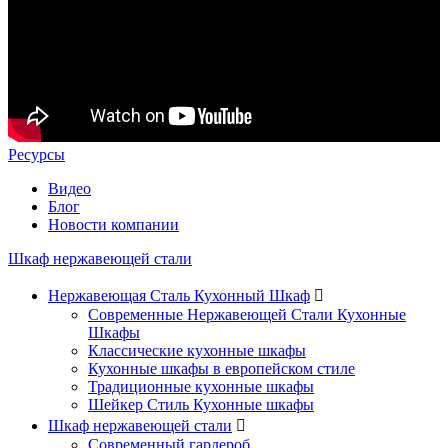
Ресурсы
Видео
Блог
Новости компании
Шкаф нержавеющей стали
Нержавеющая Сталь Кухонный Шкаф

Современные Нержавеющей Стали Кухонные
Шкафы
Классические кухонные шкафы
Кухонные шкафы в европейском стиле
Традиционные кухонные шкафы
Шейкер Стиль Кухонные шкафы
Шкаф нержавеющей стали

Современный гардероб