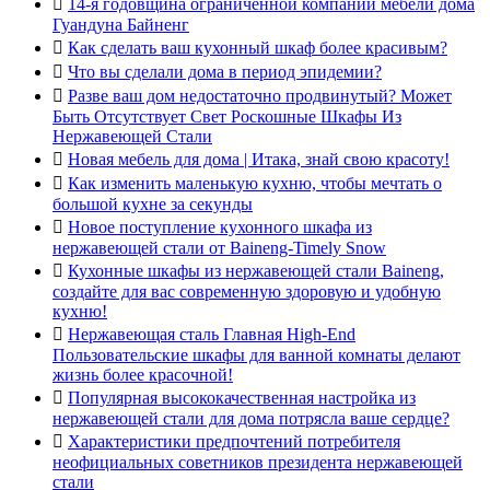

14-я годовщина ограниченной компании мебели дома
Гуандуна Байненг

Как сделать ваш кухонный шкаф более красивым?

Что вы сделали дома в период эпидемии?

Разве ваш дом недостаточно продвинутый? Может
Быть Отсутствует Свет Роскошные Шкафы Из
Нержавеющей Стали

Новая мебель для дома | Итака, знай свою красоту!

Как изменить маленькую кухню, чтобы мечтать о
большой кухне за секунды

Новое поступление кухонного шкафа из
нержавеющей стали от Baineng-Timely Snow

Кухонные шкафы из нержавеющей стали Baineng,
создайте для вас современную здоровую и удобную
кухню!

Нержавеющая сталь Главная High-End
Пользовательские шкафы для ванной комнаты делают
жизнь более красочной!

Популярная высококачественная настройка из
нержавеющей стали для дома потрясла ваше сердце?

Характеристики предпочтений потребителя
неофициальных советников президента нержавеющей
стали