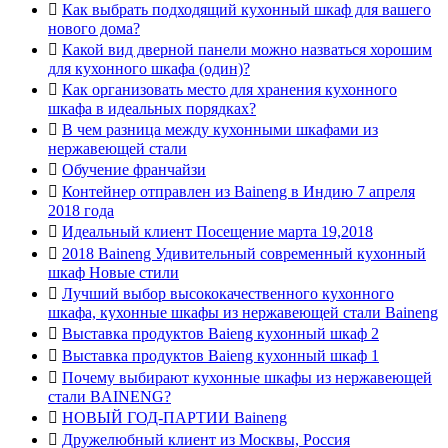

Как выбрать подходящий кухонный шкаф для вашего
нового дома?

Какой вид дверной панели можно назваться хорошим
для кухонного шкафа (один)?

Как организовать место для хранения кухонного
шкафа в идеальных порядках?

В чем разница между кухонными шкафами из
нержавеющей стали

Обучение франчайзи

Контейнер отправлен из Baineng в Индию 7 апреля
2018 года

Идеальный клиент Посещение марта 19,2018

2018 Baineng Удивительный современный кухонный
шкаф Новые стили

Лучший выбор высококачественного кухонного
шкафа, кухонные шкафы из нержавеющей стали Baineng

Выставка продуктов Baieng кухонный шкаф 2

Выставка продуктов Baieng кухонный шкаф 1

Почему выбирают кухонные шкафы из нержавеющей
стали BAINENG?

НОВЫЙ ГОД-ПАРТИИ Baineng

Дружелюбный клиент из Москвы, Россия