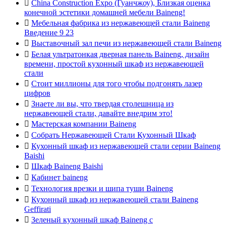

China Construction Expo (Гуанчжоу), Близкая оценка
конечной эстетики домашней мебели Baineng!

Мебельная фабрика из нержавеющей стали Baineng
Введение 9 23

Выставочный зал печи из нержавеющей стали Baineng

Белая ультратонкая дверная панель Baineng, дизайн
времени, простой кухонный шкаф из нержавеющей
стали

Стоит миллионы для того чтобы подгонять лазер
цифров

Знаете ли вы, что твердая столешница из
нержавеющей стали, давайте внедрим это!

Мастерская компании Baineng

Собрать Нержавеющей Стали Кухонный Шкаф

Кухонный шкаф из нержавеющей стали серии Baineng
Baishi

Шкаф Baineng Baishi

Кабинет baineng

Технология врезки и шипа туши Baineng

Кухонный шкаф из нержавеющей стали Baineng
Geffirati

Зеленый кухонный шкаф Baineng с