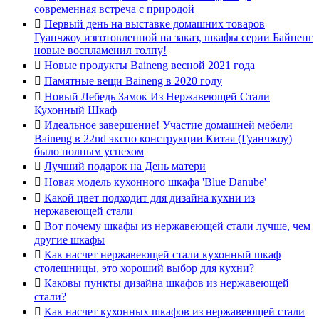
современная встреча с природой

Первый день на выставке домашних товаров
Гуанчжоу изготовленной на заказ, шкафы серии Байненг
новые воспламенил толпу!

Новые продукты Baineng весной 2021 года

Памятные вещи Baineng в 2020 году

Новый Лебедь Замок Из Нержавеющей Стали
Кухонный Шкаф

Идеальное завершение! Участие домашней мебели
Baineng в 22nd экспо конструкции Китая (Гуанчжоу)
было полным успехом

Лучший подарок на День матери

Новая модель кухонного шкафа 'Blue Danube'

Какой цвет подходит для дизайна кухни из
нержавеющей стали

Вот почему шкафы из нержавеющей стали лучше, чем
другие шкафы

Как насчет нержавеющей стали кухонный шкаф
столешницы, это хороший выбор для кухни?

Каковы пункты дизайна шкафов из нержавеющей
стали?

Как насчет кухонных шкафов из нержавеющей стали