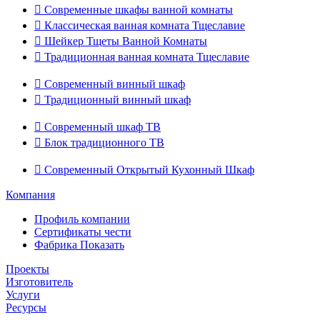

Современные шкафы ванной комнаты

Классическая ванная комната Тщеславие

Шейкер Тщеты Ванной Комнаты

Традиционная ванная комната Тщеславие

Современный винный шкаф

Традиционный винный шкаф

Современный шкаф ТВ

Блок традиционного ТВ

Современный Открытый Кухонный Шкаф
Компания
Профиль компании
Сертификаты чести
Фабрика Показать
Проекты
Изготовитель
Услуги
Ресурсы