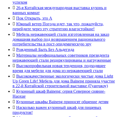
успехом

26-я Китайская международная выставка кухонь и
ванных комнат

Пок Открыть, это А

Южный ветер Погода идет, так что, пожалуйста,
перейдите через эту стратегию влагостойкие!

Мебель нержавеющей стали изготовленная на заказ
домашняя выбор под возвращением рационального
потребительства в пост-эпидемическую эру

Рожденный Быть Без Альдегида

Материалы неофициальных советников президента
нержавеющей стали рециркулированы и нагруженные

Высокопрофильная новая тенденция, подходящее
время для мебели для дома из нержавеющей стали

Высококачественные экологически чистые дома Light
Up Green Life! Мебель для дома Baineng приняла участие
в 22-й Китайской строительной выставке (Гуанчжоу)

Кухонный шкаф Baineng: серия Северное сияние-
Haoxue

Кухонные шкафы Baineng приносят общение детям

Насколько важен кухонный шкаф для пищевых
продуктов!