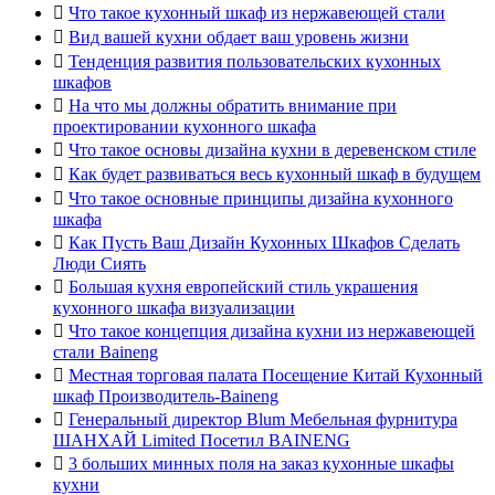

Что такое кухонный шкаф из нержавеющей стали

Вид вашей кухни обдает ваш уровень жизни

Тенденция развития пользовательских кухонных
шкафов

На что мы должны обратить внимание при
проектировании кухонного шкафа

Что такое основы дизайна кухни в деревенском стиле

Как будет развиваться весь кухонный шкаф в будущем

Что такое основные принципы дизайна кухонного
шкафа

Как Пусть Ваш Дизайн Кухонных Шкафов Сделать
Люди Сиять

Большая кухня европейский стиль украшения
кухонного шкафа визуализации

Что такое концепция дизайна кухни из нержавеющей
стали Baineng

Местная торговая палата Посещение Китай Кухонный
шкаф Производитель-Baineng

Генеральный директор Blum Мебельная фурнитура
ШАНХАЙ Limited Посетил BAINENG

3 больших минных поля на заказ кухонные шкафы
кухни