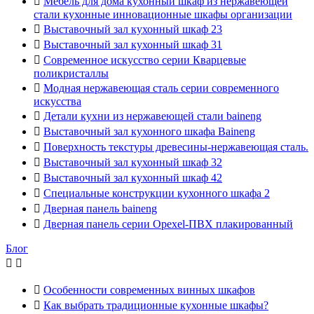

Мебель для дома кухонный шкаф из нержавеющей
стали кухонные инновационные шкафы организации

Выставочный зал кухонный шкаф 23

Выставочный зал кухонный шкаф 31

Современное искусство серии Кварцевые
поликристаллы

Модная нержавеющая сталь серии современного
искусства

Детали кухни из нержавеющей стали baineng

Выставочный зал кухонного шкафа Baineng

Поверхность текстуры древесины-нержавеющая сталь.

Выставочный зал кухонный шкаф 32

Выставочный зал кухонный шкаф 42

Специальные конструкции кухонного шкафа 2

Дверная панель baineng

Дверная панель серии Opexel-ПВХ плакированный
Блог



Особенности современных винных шкафов

Как выбрать традиционные кухонные шкафы?