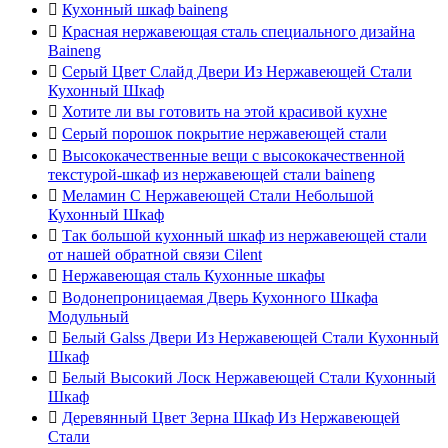

Кухонный шкаф baineng

Красная нержавеющая сталь специального дизайна
Baineng

Серый Цвет Слайд Двери Из Нержавеющей Стали
Кухонный Шкаф

Хотите ли вы готовить на этой красивой кухне

Серый порошок покрытие нержавеющей стали

Высококачественные вещи с высококачественной
текстурой-шкаф из нержавеющей стали baineng

Меламин С Нержавеющей Стали Небольшой
Кухонный Шкаф

Так большой кухонный шкаф из нержавеющей стали
от нашей обратной связи Cilent

Нержавеющая сталь Кухонные шкафы

Водонепроницаемая Дверь Кухонного Шкафа
Модульный

Белый Galss Двери Из Нержавеющей Стали Кухонный
Шкаф

Белый Высокий Лоск Нержавеющей Стали Кухонный
Шкаф

Деревянный Цвет Зерна Шкаф Из Нержавеющей
Стали