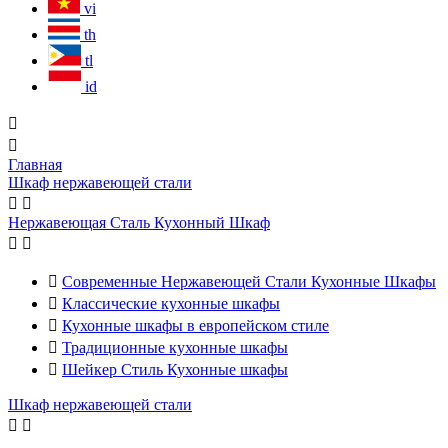
vi
th
tl
id


Главная
Шкаф нержавеющей стали


Нержавеющая Сталь Кухонный Шкаф



Современные Нержавеющей Стали Кухонные Шкафы

Классические кухонные шкафы

Кухонные шкафы в европейском стиле

Традиционные кухонные шкафы

Шейкер Стиль Кухонные шкафы
Шкаф нержавеющей стали

