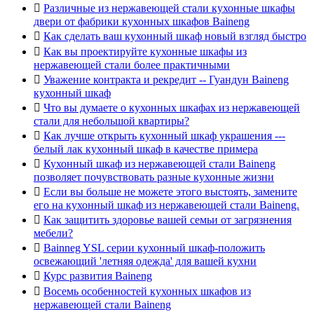

Различные из нержавеющей стали кухонные шкафы
двери от фабрики кухонных шкафов Baineng

Как сделать ваш кухонный шкаф новый взгляд быстро

Как вы проектируйте кухонные шкафы из
нержавеющей стали более практичными

Уважение контракта и рекредит -- Гуандун Baineng
кухонный шкаф

Что вы думаете о кухонных шкафах из нержавеющей
стали для небольшой квартиры?

Как лучше открыть кухонный шкаф украшения ---
белый лак кухонный шкаф в качестве примера

Кухонный шкаф из нержавеющей стали Baineng
позволяет почувствовать разные кухонные жизни

Если вы больше не можете этого выстоять, замените
его на кухонный шкаф из нержавеющей стали Baineng.

Как защитить здоровье вашей семьи от загрязнения
мебели?

Bainneg YSL серии кухонный шкаф-положить
освежающий 'летняя одежда' для вашей кухни

Курс развития Baineng

Восемь особенностей кухонных шкафов из
нержавеющей стали Baineng