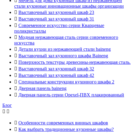

Мебель для дома кухонный шкаф из нержавеющей
стали кухонные инновационные шкафы организации

Выставочный зал кухонный шкаф 23

Выставочный зал кухонный шкаф 31

Современное искусство серии Кварцевые
поликристаллы

Модная нержавеющая сталь серии современного
искусства

Детали кухни из нержавеющей стали baineng

Выставочный зал кухонного шкафа Baineng

Поверхность текстуры древесины-нержавеющая сталь.

Выставочный зал кухонный шкаф 32

Выставочный зал кухонный шкаф 42

Специальные конструкции кухонного шкафа 2

Дверная панель baineng

Дверная панель серии Opexel-ПВХ плакированный
Блог



Особенности современных винных шкафов

Как выбрать традиционные кухонные шкафы?