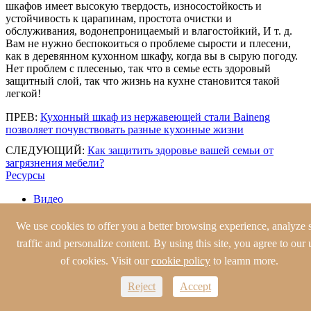
шкафов имеет высокую твердость, износостойкость и
устойчивость к царапинам, простота очистки и
обслуживания, водонепроницаемый и влагостойкий, И т. д.
Вам не нужно беспокоиться о проблеме сырости и плесени,
как в деревянном кухонном шкафу, когда вы в сырую погоду.
Нет проблем с плесенью, так что в семье есть здоровый
защитный слой, так что жизнь на кухне становится такой
легкой!
ПРЕВ:
Кухонный шкаф из нержавеющей стали Baineng
позволяет почувствовать разные кухонные жизни
СЛЕДУЮЩИЙ:
Как защитить здоровье вашей семьи от
загрязнения мебели?
Ресурсы
Видео
Блог
Новости компании
We use cookies to offer you a better browsing experience, analyze s
traffic and personalize content. By using this site, you agree to our 
Шкаф нержавеющей стали
of cookies. Visit our
cookie policy
to leamn more.
Нержавеющая Сталь Кухонный Шкаф

Современные Нержавеющей Стали Кухонные
Reject
Accept
Шкафы