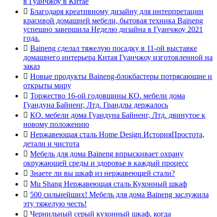
в Гуанчжоу в Китае

Благодаря креативному дизайну для интерпретации
красивой домашней мебели, бытовая техника Baineng
успешно завершила Неделю дизайна в Гуанчжоу 2021
года.

Baineng сделал тяжелую посадку в 11-ой выставке
домашнего интерьера Китая Гуанчжоу изготовленной на
заказ

Новые продукты Baineng-блокбастеры потрясающие и
открыты миру

Торжество 16-ой годовщины КО. мебели дома
Гуандуна Байненг, Лтд. Грандлы держалось

КО. мебели дома Гуандуна Байненг, Лтд. двинутое к
новому положению

Нержавеющая сталь Home Design ИсторияПростота,
детали и чистота

Мебель для дома Baineng впрыскивает охрану
окружающей среды и здоровье в каждый процесс

Знаете ли вы шкаф из нержавеющей стали?

Mu Shang Нержавеющая сталь Кухонный шкаф

500 сильнейших! Мебель для дома Baineng заслужила
эту тяжелую честь!

Чернильный серый кухонный шкаф, когда