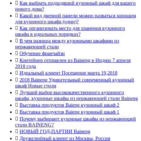

Как выбрать подходящий кухонный шкаф для вашего
нового дома?

Какой вид дверной панели можно назваться хорошим
для кухонного шкафа (один)?

Как организовать место для хранения кухонного
шкафа в идеальных порядках?

В чем разница между кухонными шкафами из
нержавеющей стали

Обучение франчайзи

Контейнер отправлен из Baineng в Индию 7 апреля
2018 года

Идеальный клиент Посещение марта 19,2018

2018 Baineng Удивительный современный кухонный
шкаф Новые стили

Лучший выбор высококачественного кухонного
шкафа, кухонные шкафы из нержавеющей стали Baineng

Выставка продуктов Baieng кухонный шкаф 2

Выставка продуктов Baieng кухонный шкаф 1

Почему выбирают кухонные шкафы из нержавеющей
стали BAINENG?

НОВЫЙ ГОД-ПАРТИИ Baineng

Дружелюбный клиент из Москвы, Россия