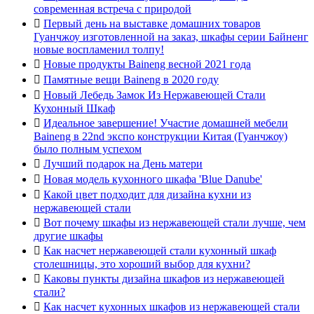
современная встреча с природой

Первый день на выставке домашних товаров
Гуанчжоу изготовленной на заказ, шкафы серии Байненг
новые воспламенил толпу!

Новые продукты Baineng весной 2021 года

Памятные вещи Baineng в 2020 году

Новый Лебедь Замок Из Нержавеющей Стали
Кухонный Шкаф

Идеальное завершение! Участие домашней мебели
Baineng в 22nd экспо конструкции Китая (Гуанчжоу)
было полным успехом

Лучший подарок на День матери

Новая модель кухонного шкафа 'Blue Danube'

Какой цвет подходит для дизайна кухни из
нержавеющей стали

Вот почему шкафы из нержавеющей стали лучше, чем
другие шкафы

Как насчет нержавеющей стали кухонный шкаф
столешницы, это хороший выбор для кухни?

Каковы пункты дизайна шкафов из нержавеющей
стали?

Как насчет кухонных шкафов из нержавеющей стали