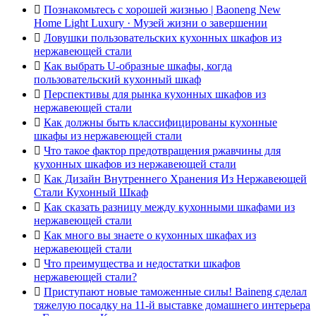

Познакомьтесь с хорошей жизнью | Baoneng New
Home Light Luxury · Музей жизни о завершении

Ловушки пользовательских кухонных шкафов из
нержавеющей стали

Как выбрать U-образные шкафы, когда
пользовательский кухонный шкаф

Перспективы для рынка кухонных шкафов из
нержавеющей стали

Как должны быть классифицированы кухонные
шкафы из нержавеющей стали

Что такое фактор предотвращения ржавчины для
кухонных шкафов из нержавеющей стали

Как Дизайн Внутреннего Хранения Из Нержавеющей
Стали Кухонный Шкаф

Как сказать разницу между кухонными шкафами из
нержавеющей стали

Как много вы знаете о кухонных шкафах из
нержавеющей стали

Что преимущества и недостатки шкафов
нержавеющей стали?

Приступают новые таможенные силы! Baineng сделал
тяжелую посадку на 11-й выставке домашнего интерьера