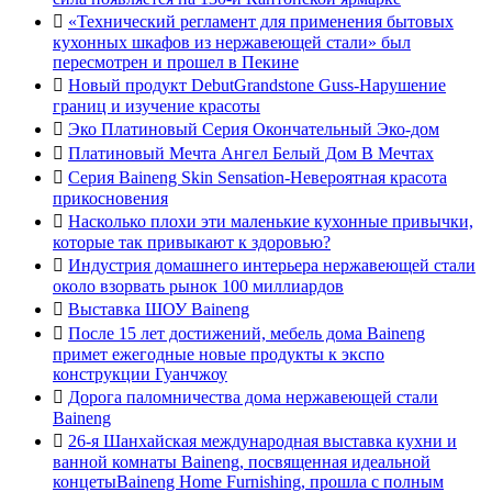

«Технический регламент для применения бытовых
кухонных шкафов из нержавеющей стали» был
пересмотрен и прошел в Пекине

Новый продукт DebutGrandstone Guss-Нарушение
границ и изучение красоты

Эко Платиновый Серия Окончательный Эко-дом

Платиновый Мечта Ангел Белый Дом В Мечтах

Серия Baineng Skin Sensation-Невероятная красота
прикосновения

Насколько плохи эти маленькие кухонные привычки,
которые так привыкают к здоровью?

Индустрия домашнего интерьера нержавеющей стали
около взорвать рынок 100 миллиардов

Выставка ШОУ Baineng

После 15 лет достижений, мебель дома Baineng
примет ежегодные новые продукты к экспо
конструкции Гуанчжоу

Дорога паломничества дома нержавеющей стали
Baineng

26-я Шанхайская международная выставка кухни и
ванной комнаты Baineng, посвященная идеальной
концетыBaineng Home Furnishing, прошла с полным