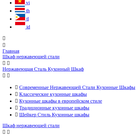
vi
th
tl
id


Главная
Шкаф нержавеющей стали


Нержавеющая Сталь Кухонный Шкаф



Современные Нержавеющей Стали Кухонные Шкафы

Классические кухонные шкафы

Кухонные шкафы в европейском стиле

Традиционные кухонные шкафы

Шейкер Стиль Кухонные шкафы
Шкаф нержавеющей стали

