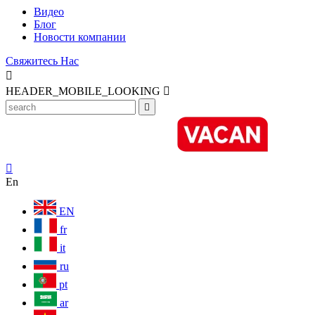
Видео
Блог
Новости компании
Свяжитесь Нас

HEADER_MOBILE_LOOKING



En
EN
fr
it
ru
pt
ar