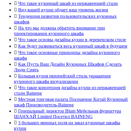

Что такое кухонный шкаф из нержавеющей стали

Вид вашей кухни обдает ваш уровень жизни

Тенденция развития пользовательских кухонных
шкафов

На что мы должны обратить внимание при
проектировании кухонного шкафа

Что такое основы дизайна кухни в деревенском стиле

Как будет развиваться весь кухонный шкаф в будущем

Что такое основные принципы дизайна кухонного
шкафа

Как Пусть Ваш Дизайн Кухонных Шкафов Сделать
Люди Сиять

Большая кухня европейский стиль украшения
кухонного шкафа визуализации

Что такое концепция дизайна кухни из нержавеющей
стали Baineng

Местная торговая палата Посещение Китай Кухонный
шкаф Производитель-Baineng

Генеральный директор Blum Мебельная фурнитура
ШАНХАЙ Limited Посетил BAINENG

3 больших минных поля на заказ кухонные шкафы
кухни