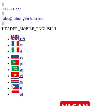

4008880227

sales@bainengkitchen.com

HEADER_MOBILE_ENGLISH

EN
fr
it
ru
pt
ar
vi
th
tl
id