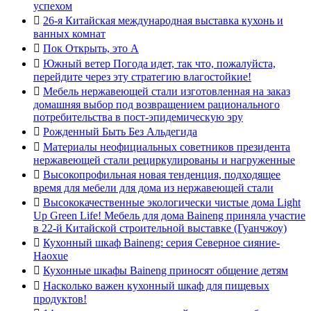
успехом

26-я Китайская международная выставка кухонь и
ванных комнат

Пок Открыть, это А

Южный ветер Погода идет, так что, пожалуйста,
перейдите через эту стратегию влагостойкие!

Мебель нержавеющей стали изготовленная на заказ
домашняя выбор под возвращением рационального
потребительства в пост-эпидемическую эру

Рожденный Быть Без Альдегида

Материалы неофициальных советников президента
нержавеющей стали рециркулированы и нагруженные

Высокопрофильная новая тенденция, подходящее
время для мебели для дома из нержавеющей стали

Высококачественные экологически чистые дома Light
Up Green Life! Мебель для дома Baineng приняла участие
в 22-й Китайской строительной выставке (Гуанчжоу)

Кухонный шкаф Baineng: серия Северное сияние-
Haoxue

Кухонные шкафы Baineng приносят общение детям

Насколько важен кухонный шкаф для пищевых
продуктов!