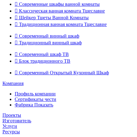

Современные шкафы ванной комнаты

Классическая ванная комната Тщеславие

Шейкер Тщеты Ванной Комнаты

Традиционная ванная комната Тщеславие

Современный винный шкаф

Традиционный винный шкаф

Современный шкаф ТВ

Блок традиционного ТВ

Современный Открытый Кухонный Шкаф
Компания
Профиль компании
Сертификаты чести
Фабрика Показать
Проекты
Изготовитель
Услуги
Ресурсы