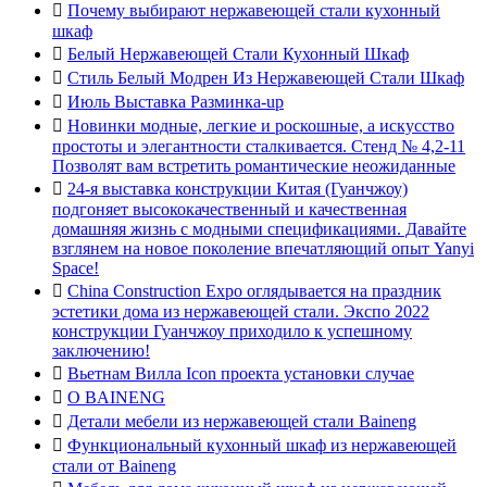

Почему выбирают нержавеющей стали кухонный
шкаф

Белый Нержавеющей Стали Кухонный Шкаф

Стиль Белый Модрен Из Нержавеющей Стали Шкаф

Июль Выставка Разминка-up

Новинки модные, легкие и роскошные, а искусство
простоты и элегантности сталкивается. Стенд № 4,2-11
Позволят вам встретить романтические неожиданные

24-я выставка конструкции Китая (Гуанчжоу)
подгоняет высококачественный и качественная
домашняя жизнь с модными спецификациями. Давайте
взглянем на новое поколение впечатляющий опыт Yanyi
Space!

China Construction Expo оглядывается на праздник
эстетики дома из нержавеющей стали. Экспо 2022
конструкции Гуанчжоу приходило к успешному
заключению!

Вьетнам Вилла Icon проекта установки случае

О BAINENG

Детали мебели из нержавеющей стали Baineng

Функциональный кухонный шкаф из нержавеющей
стали от Baineng