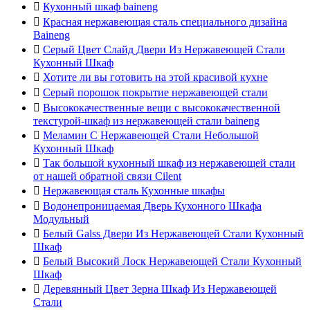

Кухонный шкаф baineng

Красная нержавеющая сталь специального дизайна
Baineng

Серый Цвет Слайд Двери Из Нержавеющей Стали
Кухонный Шкаф

Хотите ли вы готовить на этой красивой кухне

Серый порошок покрытие нержавеющей стали

Высококачественные вещи с высококачественной
текстурой-шкаф из нержавеющей стали baineng

Меламин С Нержавеющей Стали Небольшой
Кухонный Шкаф

Так большой кухонный шкаф из нержавеющей стали
от нашей обратной связи Cilent

Нержавеющая сталь Кухонные шкафы

Водонепроницаемая Дверь Кухонного Шкафа
Модульный

Белый Galss Двери Из Нержавеющей Стали Кухонный
Шкаф

Белый Высокий Лоск Нержавеющей Стали Кухонный
Шкаф

Деревянный Цвет Зерна Шкаф Из Нержавеющей
Стали