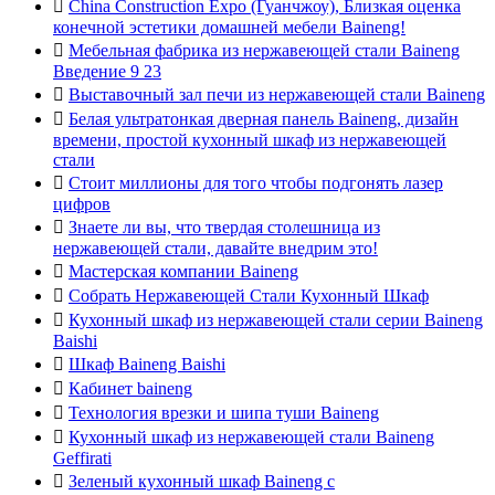

China Construction Expo (Гуанчжоу), Близкая оценка
конечной эстетики домашней мебели Baineng!

Мебельная фабрика из нержавеющей стали Baineng
Введение 9 23

Выставочный зал печи из нержавеющей стали Baineng

Белая ультратонкая дверная панель Baineng, дизайн
времени, простой кухонный шкаф из нержавеющей
стали

Стоит миллионы для того чтобы подгонять лазер
цифров

Знаете ли вы, что твердая столешница из
нержавеющей стали, давайте внедрим это!

Мастерская компании Baineng

Собрать Нержавеющей Стали Кухонный Шкаф

Кухонный шкаф из нержавеющей стали серии Baineng
Baishi

Шкаф Baineng Baishi

Кабинет baineng

Технология врезки и шипа туши Baineng

Кухонный шкаф из нержавеющей стали Baineng
Geffirati

Зеленый кухонный шкаф Baineng с