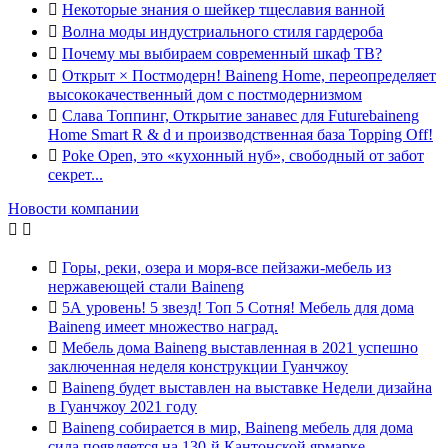

Некоторые знания о шейкер тщеславия ванной

Волна моды индустриального стиля гардероба

Почему мы выбираем современный шкаф ТВ?

Открыт × Постмодерн! Baineng Home, переопределяет
высококачественный дом с постмодернизмом

Слава Топпинг, Открытие занавес для Futurebaineng
Home Smart R & d и производственная база Topping Off!

Poke Open, это «кухонный нуб», свободный от забот
секрет...
Новости компании



Горы, реки, озера и моря-все пейзажи-мебель из
нержавеющей стали Baineng

5А уровень! 5 звезд! Топ 5 Сотня! Мебель для дома
Baineng имеет множество наград.

Мебель дома Baineng выставленная в 2021 успешно
заключенная неделя конструкции Гуанчжоу

Baineng будет выставлен на выставке Недели дизайна
в Гуанчжоу 2021 году

Baineng собирается в мир, Baineng мебель для дома
сила появляется на 130-й Кантонской ярмарке