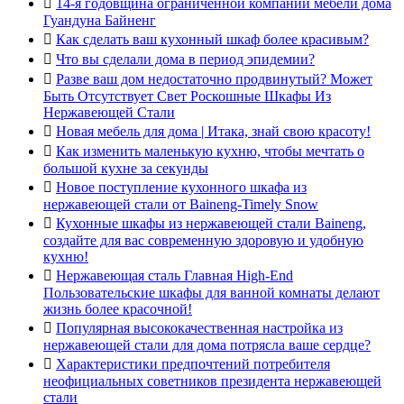

14-я годовщина ограниченной компании мебели дома
Гуандуна Байненг

Как сделать ваш кухонный шкаф более красивым?

Что вы сделали дома в период эпидемии?

Разве ваш дом недостаточно продвинутый? Может
Быть Отсутствует Свет Роскошные Шкафы Из
Нержавеющей Стали

Новая мебель для дома | Итака, знай свою красоту!

Как изменить маленькую кухню, чтобы мечтать о
большой кухне за секунды

Новое поступление кухонного шкафа из
нержавеющей стали от Baineng-Timely Snow

Кухонные шкафы из нержавеющей стали Baineng,
создайте для вас современную здоровую и удобную
кухню!

Нержавеющая сталь Главная High-End
Пользовательские шкафы для ванной комнаты делают
жизнь более красочной!

Популярная высококачественная настройка из
нержавеющей стали для дома потрясла ваше сердце?

Характеристики предпочтений потребителя
неофициальных советников президента нержавеющей
стали