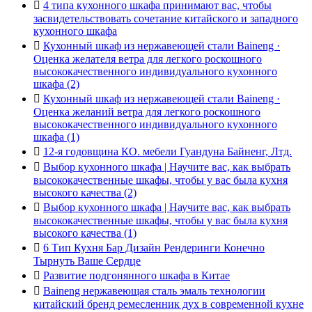

4 типа кухонного шкафа принимают вас, чтобы
засвидетельствовать сочетание китайского и западного
кухонного шкафа

Кухонный шкаф из нержавеющей стали Baineng ·
Оценка желателя ветра для легкого роскошного
высококачественного индивидуального кухонного
шкафа (2)

Кухонный шкаф из нержавеющей стали Baineng ·
Оценка желаний ветра для легкого роскошного
высококачественного индивидуального кухонного
шкафа (1)

12-я годовщина КО. мебели Гуандуна Байненг, Лтд.

Выбор кухонного шкафа | Научите вас, как выбрать
высококачественные шкафы, чтобы у вас была кухня
высокого качества (2)

Выбор кухонного шкафа | Научите вас, как выбрать
высококачественные шкафы, чтобы у вас была кухня
высокого качества (1)

6 Тип Кухня Бар Дизайн Рендеринги Конечно
Тырнуть Ваше Сердце

Развитие подгонянного шкафа в Китае

Baineng нержавеющая сталь эмаль технологии
китайский бренд ремесленник дух в современной кухне