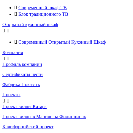

Современный шкаф ТВ

Блок традиционного ТВ
Открытый кухонный шкаф



Современный Открытый Кухонный Шкаф
Компания


Профиль компании
Сертификаты чести
Фабрика Показать
Проекты


Проект виллы Катара
Проект виллы в Маниле на Филиппинах
Калифорнийский проект