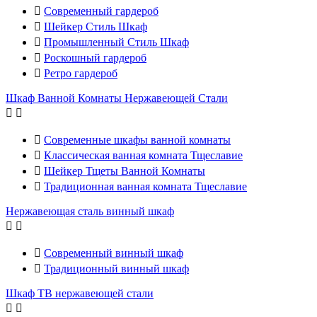

Современный гардероб

Шейкер Стиль Шкаф

Промышленный Стиль Шкаф

Роскошный гардероб

Ретро гардероб
Шкаф Ванной Комнаты Нержавеющей Стали



Современные шкафы ванной комнаты

Классическая ванная комната Тщеславие

Шейкер Тщеты Ванной Комнаты

Традиционная ванная комната Тщеславие
Нержавеющая сталь винный шкаф



Современный винный шкаф

Традиционный винный шкаф
Шкаф ТВ нержавеющей стали

