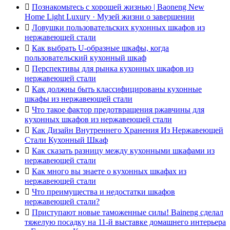

Познакомьтесь с хорошей жизнью | Baoneng New
Home Light Luxury · Музей жизни о завершении

Ловушки пользовательских кухонных шкафов из
нержавеющей стали

Как выбрать U-образные шкафы, когда
пользовательский кухонный шкаф

Перспективы для рынка кухонных шкафов из
нержавеющей стали

Как должны быть классифицированы кухонные
шкафы из нержавеющей стали

Что такое фактор предотвращения ржавчины для
кухонных шкафов из нержавеющей стали

Как Дизайн Внутреннего Хранения Из Нержавеющей
Стали Кухонный Шкаф

Как сказать разницу между кухонными шкафами из
нержавеющей стали

Как много вы знаете о кухонных шкафах из
нержавеющей стали

Что преимущества и недостатки шкафов
нержавеющей стали?

Приступают новые таможенные силы! Baineng сделал
тяжелую посадку на 11-й выставке домашнего интерьера