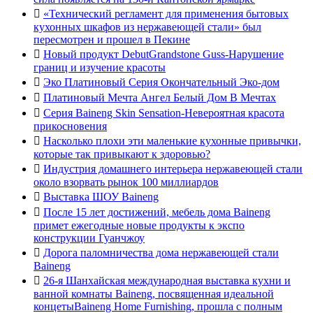

«Технический регламент для применения бытовых
кухонных шкафов из нержавеющей стали» был
пересмотрен и прошел в Пекине

Новый продукт DebutGrandstone Guss-Нарушение
границ и изучение красоты

Эко Платиновый Серия Окончательный Эко-дом

Платиновый Мечта Ангел Белый Дом В Мечтах

Серия Baineng Skin Sensation-Невероятная красота
прикосновения

Насколько плохи эти маленькие кухонные привычки,
которые так привыкают к здоровью?

Индустрия домашнего интерьера нержавеющей стали
около взорвать рынок 100 миллиардов

Выставка ШОУ Baineng

После 15 лет достижений, мебель дома Baineng
примет ежегодные новые продукты к экспо
конструкции Гуанчжоу

Дорога паломничества дома нержавеющей стали
Baineng

26-я Шанхайская международная выставка кухни и
ванной комнаты Baineng, посвященная идеальной
концетыBaineng Home Furnishing, прошла с полным