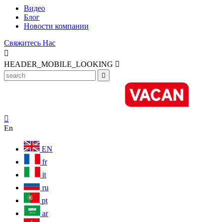
Видео
Блог
Новости компании
Свяжитесь Нас

HEADER_MOBILE_LOOKING



En
EN
fr
it
ru
pt
ar