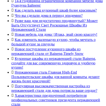

14-я годовщина ограниченной компании мебели дома
Гуандуна Байненг

Как сделать ваш кухонный шкаф более красивым?

Что вы сделали дома в период эпидемии?

Разве ваш дом недостаточно продвинутый? Может
Быть Отсутствует Свет Роскошные Шкафы Из
Нержавеющей Стали

Новая мебель для дома | Итака, знай свою красоту!

Как изменить маленькую кухню, чтобы мечтать о
большой кухне за секунды

Новое поступление кухонного шкафа из
нержавеющей стали от Baineng-Timely Snow

Кухонные шкафы из нержавеющей стали Baineng,
создайте для вас современную здоровую и удобную
кухню!

Нержавеющая сталь Главная High-End
Пользовательские шкафы для ванной комнаты делают
жизнь более красочной!

Популярная высококачественная настройка из
нержавеющей стали для дома потрясла ваше сердце?

Характеристики предпочтений потребителя
неофициальных советников президента нержавеющей
стали