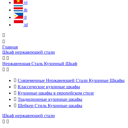
vi
th
tl
id


Главная
Шкаф нержавеющей стали


Нержавеющая Сталь Кухонный Шкаф



Современные Нержавеющей Стали Кухонные Шкафы

Классические кухонные шкафы

Кухонные шкафы в европейском стиле

Традиционные кухонные шкафы

Шейкер Стиль Кухонные шкафы
Шкаф нержавеющей стали

