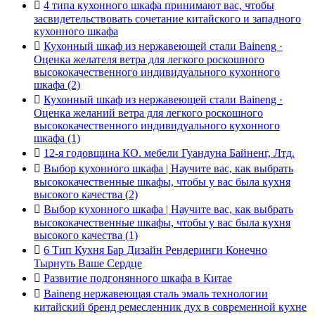

4 типа кухонного шкафа принимают вас, чтобы
засвидетельствовать сочетание китайского и западного
кухонного шкафа

Кухонный шкаф из нержавеющей стали Baineng ·
Оценка желателя ветра для легкого роскошного
высококачественного индивидуального кухонного
шкафа (2)

Кухонный шкаф из нержавеющей стали Baineng ·
Оценка желаний ветра для легкого роскошного
высококачественного индивидуального кухонного
шкафа (1)

12-я годовщина КО. мебели Гуандуна Байненг, Лтд.

Выбор кухонного шкафа | Научите вас, как выбрать
высококачественные шкафы, чтобы у вас была кухня
высокого качества (2)

Выбор кухонного шкафа | Научите вас, как выбрать
высококачественные шкафы, чтобы у вас была кухня
высокого качества (1)

6 Тип Кухня Бар Дизайн Рендеринги Конечно
Тырнуть Ваше Сердце

Развитие подгонянного шкафа в Китае

Baineng нержавеющая сталь эмаль технологии
китайский бренд ремесленник дух в современной кухне