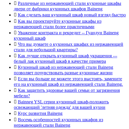

Различные из нержавеющей стали кухонные шкафы
двери от фабрики кухонных шкафов Baineng

Как сделать ваш кухонный шкаф новый взгляд быстро

Как вы проектируйте кухонные шкафы из
нержавеющей стали более практичными

Уважение контракта и рекредит -- Гуандун Baineng
кухонный шкаф

Что вы думаете о кухонных шкафах из нержавеющей
стали для небольшой квартиры?

Как лучше открыть кухонный шкаф украшения ---
белый лак кухонный шкаф в качестве примера

Кухонный шкаф из нержавеющей стали Baineng
позволяет почувствовать разные кухонные жизни

Если вы больше не можете этого выстоять, замените
его на кухонный шкаф из нержавеющей стали Baineng.

Как защитить здоровье вашей семьи от загрязнения
мебели?

Bainneg YSL серии кухонный шкаф-положить
освежающий 'летняя одежда' для вашей кухни

Курс развития Baineng

Восемь особенностей кухонных шкафов из
нержавеющей стали Baineng