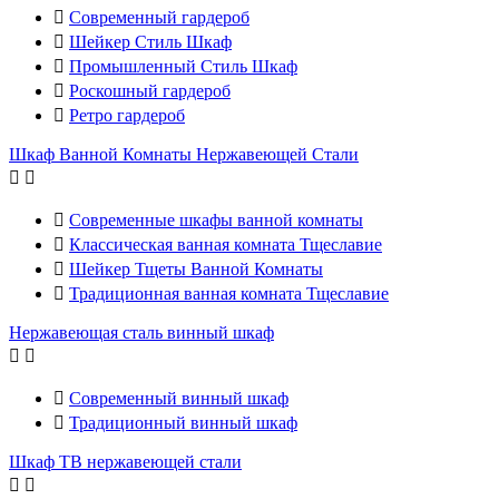

Современный гардероб

Шейкер Стиль Шкаф

Промышленный Стиль Шкаф

Роскошный гардероб

Ретро гардероб
Шкаф Ванной Комнаты Нержавеющей Стали



Современные шкафы ванной комнаты

Классическая ванная комната Тщеславие

Шейкер Тщеты Ванной Комнаты

Традиционная ванная комната Тщеславие
Нержавеющая сталь винный шкаф



Современный винный шкаф

Традиционный винный шкаф
Шкаф ТВ нержавеющей стали

