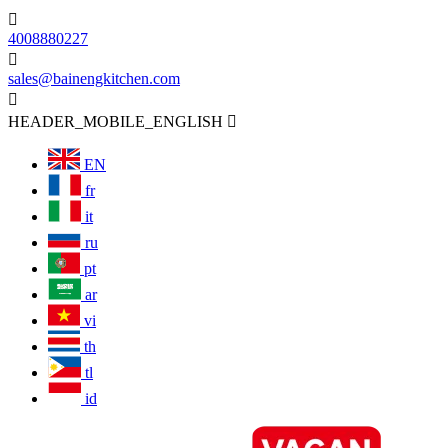

4008880227

sales@bainengkitchen.com

HEADER_MOBILE_ENGLISH

EN
fr
it
ru
pt
ar
vi
th
tl
id