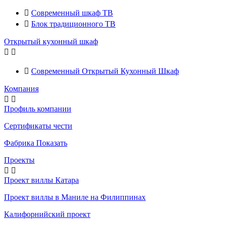

Современный шкаф ТВ

Блок традиционного ТВ
Открытый кухонный шкаф



Современный Открытый Кухонный Шкаф
Компания


Профиль компании
Сертификаты чести
Фабрика Показать
Проекты


Проект виллы Катара
Проект виллы в Маниле на Филиппинах
Калифорнийский проект