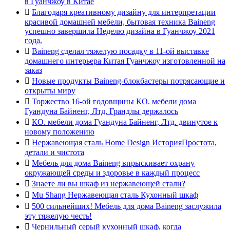
в Гуанчжоу в Китае

Благодаря креативному дизайну для интерпретации
красивой домашней мебели, бытовая техника Baineng
успешно завершила Неделю дизайна в Гуанчжоу 2021
года.

Baineng сделал тяжелую посадку в 11-ой выставке
домашнего интерьера Китая Гуанчжоу изготовленной на
заказ

Новые продукты Baineng-блокбастеры потрясающие и
открыты миру

Торжество 16-ой годовщины КО. мебели дома
Гуандуна Байненг, Лтд. Грандлы держалось

КО. мебели дома Гуандуна Байненг, Лтд. двинутое к
новому положению

Нержавеющая сталь Home Design ИсторияПростота,
детали и чистота

Мебель для дома Baineng впрыскивает охрану
окружающей среды и здоровье в каждый процесс

Знаете ли вы шкаф из нержавеющей стали?

Mu Shang Нержавеющая сталь Кухонный шкаф

500 сильнейших! Мебель для дома Baineng заслужила
эту тяжелую честь!

Чернильный серый кухонный шкаф, когда