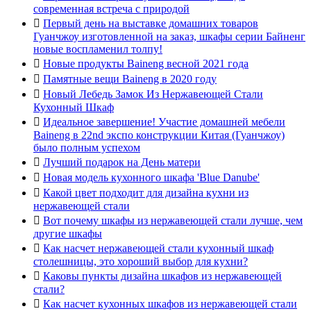
современная встреча с природой

Первый день на выставке домашних товаров
Гуанчжоу изготовленной на заказ, шкафы серии Байненг
новые воспламенил толпу!

Новые продукты Baineng весной 2021 года

Памятные вещи Baineng в 2020 году

Новый Лебедь Замок Из Нержавеющей Стали
Кухонный Шкаф

Идеальное завершение! Участие домашней мебели
Baineng в 22nd экспо конструкции Китая (Гуанчжоу)
было полным успехом

Лучший подарок на День матери

Новая модель кухонного шкафа 'Blue Danube'

Какой цвет подходит для дизайна кухни из
нержавеющей стали

Вот почему шкафы из нержавеющей стали лучше, чем
другие шкафы

Как насчет нержавеющей стали кухонный шкаф
столешницы, это хороший выбор для кухни?

Каковы пункты дизайна шкафов из нержавеющей
стали?

Как насчет кухонных шкафов из нержавеющей стали