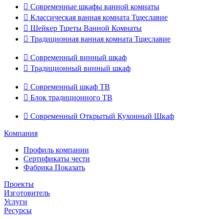

Современные шкафы ванной комнаты

Классическая ванная комната Тщеславие

Шейкер Тщеты Ванной Комнаты

Традиционная ванная комната Тщеславие

Современный винный шкаф

Традиционный винный шкаф

Современный шкаф ТВ

Блок традиционного ТВ

Современный Открытый Кухонный Шкаф
Компания
Профиль компании
Сертификаты чести
Фабрика Показать
Проекты
Изготовитель
Услуги
Ресурсы