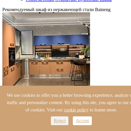
Рекомендуемый шкаф из нержавеющей стали Baineng
Серый современный простой стиль из нержавеющей стали
We use cookies to offer you a better browsing experience, analyze s
Кухонный шкаф Модель: PC-002
traffic and personalize content. By using this site, you agree to our 
of cookies. Visit our
cookie policy
to leamn more.
Reject
Accept