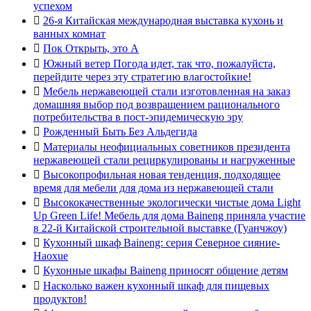
успехом

26-я Китайская международная выставка кухонь и
ванных комнат

Пок Открыть, это А

Южный ветер Погода идет, так что, пожалуйста,
перейдите через эту стратегию влагостойкие!

Мебель нержавеющей стали изготовленная на заказ
домашняя выбор под возвращением рационального
потребительства в пост-эпидемическую эру

Рожденный Быть Без Альдегида

Материалы неофициальных советников президента
нержавеющей стали рециркулированы и нагруженные

Высокопрофильная новая тенденция, подходящее
время для мебели для дома из нержавеющей стали

Высококачественные экологически чистые дома Light
Up Green Life! Мебель для дома Baineng приняла участие
в 22-й Китайской строительной выставке (Гуанчжоу)

Кухонный шкаф Baineng: серия Северное сияние-
Haoxue

Кухонные шкафы Baineng приносят общение детям

Насколько важен кухонный шкаф для пищевых
продуктов!