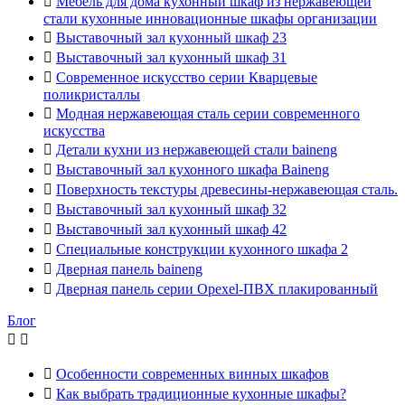

Мебель для дома кухонный шкаф из нержавеющей
стали кухонные инновационные шкафы организации

Выставочный зал кухонный шкаф 23

Выставочный зал кухонный шкаф 31

Современное искусство серии Кварцевые
поликристаллы

Модная нержавеющая сталь серии современного
искусства

Детали кухни из нержавеющей стали baineng

Выставочный зал кухонного шкафа Baineng

Поверхность текстуры древесины-нержавеющая сталь.

Выставочный зал кухонный шкаф 32

Выставочный зал кухонный шкаф 42

Специальные конструкции кухонного шкафа 2

Дверная панель baineng

Дверная панель серии Opexel-ПВХ плакированный
Блог



Особенности современных винных шкафов

Как выбрать традиционные кухонные шкафы?