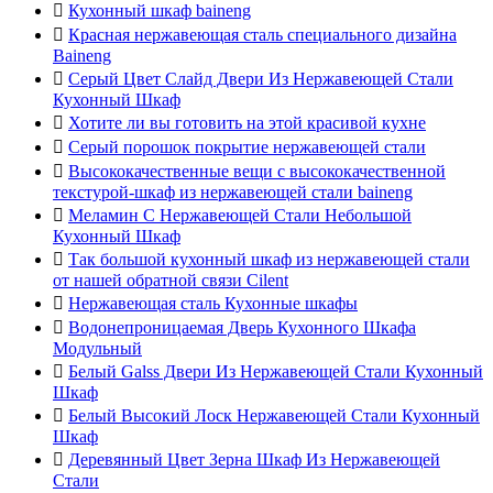

Кухонный шкаф baineng

Красная нержавеющая сталь специального дизайна
Baineng

Серый Цвет Слайд Двери Из Нержавеющей Стали
Кухонный Шкаф

Хотите ли вы готовить на этой красивой кухне

Серый порошок покрытие нержавеющей стали

Высококачественные вещи с высококачественной
текстурой-шкаф из нержавеющей стали baineng

Меламин С Нержавеющей Стали Небольшой
Кухонный Шкаф

Так большой кухонный шкаф из нержавеющей стали
от нашей обратной связи Cilent

Нержавеющая сталь Кухонные шкафы

Водонепроницаемая Дверь Кухонного Шкафа
Модульный

Белый Galss Двери Из Нержавеющей Стали Кухонный
Шкаф

Белый Высокий Лоск Нержавеющей Стали Кухонный
Шкаф

Деревянный Цвет Зерна Шкаф Из Нержавеющей
Стали