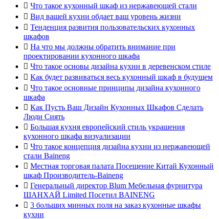

Что такое кухонный шкаф из нержавеющей стали

Вид вашей кухни обдает ваш уровень жизни

Тенденция развития пользовательских кухонных
шкафов

На что мы должны обратить внимание при
проектировании кухонного шкафа

Что такое основы дизайна кухни в деревенском стиле

Как будет развиваться весь кухонный шкаф в будущем

Что такое основные принципы дизайна кухонного
шкафа

Как Пусть Ваш Дизайн Кухонных Шкафов Сделать
Люди Сиять

Большая кухня европейский стиль украшения
кухонного шкафа визуализации

Что такое концепция дизайна кухни из нержавеющей
стали Baineng

Местная торговая палата Посещение Китай Кухонный
шкаф Производитель-Baineng

Генеральный директор Blum Мебельная фурнитура
ШАНХАЙ Limited Посетил BAINENG

3 больших минных поля на заказ кухонные шкафы
кухни