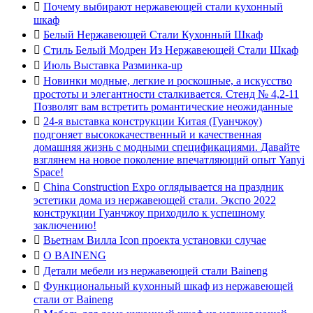

Почему выбирают нержавеющей стали кухонный
шкаф

Белый Нержавеющей Стали Кухонный Шкаф

Стиль Белый Модрен Из Нержавеющей Стали Шкаф

Июль Выставка Разминка-up

Новинки модные, легкие и роскошные, а искусство
простоты и элегантности сталкивается. Стенд № 4,2-11
Позволят вам встретить романтические неожиданные

24-я выставка конструкции Китая (Гуанчжоу)
подгоняет высококачественный и качественная
домашняя жизнь с модными спецификациями. Давайте
взглянем на новое поколение впечатляющий опыт Yanyi
Space!

China Construction Expo оглядывается на праздник
эстетики дома из нержавеющей стали. Экспо 2022
конструкции Гуанчжоу приходило к успешному
заключению!

Вьетнам Вилла Icon проекта установки случае

О BAINENG

Детали мебели из нержавеющей стали Baineng

Функциональный кухонный шкаф из нержавеющей
стали от Baineng