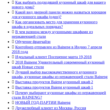

Как выбрать подходящий кухонный шкаф для вашего
нового дома?

Какой вид дверной панели можно назваться хорошим
для кухонного шкафа (один)?

Как организовать место для хранения кухонного
шкафа в идеальных порядках?

В чем разница между кухонными шкафами из
нержавеющей стали

Обучение франчайзи

Контейнер отправлен из Baineng в Индию 7 апреля
2018 года

Идеальный клиент Посещение марта 19,2018

2018 Baineng Удивительный современный кухонный
шкаф Новые стили

Лучший выбор высококачественного кухонного
шкафа, кухонные шкафы из нержавеющей стали Baineng

Выставка продуктов Baieng кухонный шкаф 2

Выставка продуктов Baieng кухонный шкаф 1

Почему выбирают кухонные шкафы из нержавеющей
стали BAINENG?

НОВЫЙ ГОД-ПАРТИИ Baineng

Дружелюбный клиент из Москвы, Россия