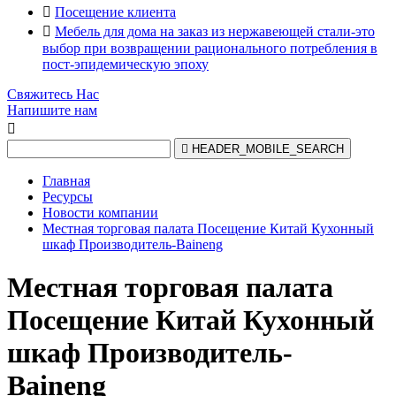

Посещение клиента

Мебель для дома на заказ из нержавеющей стали-это
выбор при возвращении рационального потребления в
пост-эпидемическую эпоху
Свяжитесь Нас
Напишите нам


HEADER_MOBILE_SEARCH
Главная
Ресурсы
Новости компании
Местная торговая палата Посещение Китай Кухонный
шкаф Производитель-Baineng
Местная торговая палата
Посещение Китай Кухонный
шкаф Производитель-
Baineng