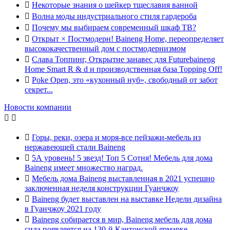

Некоторые знания о шейкер тщеславия ванной

Волна моды индустриального стиля гардероба

Почему мы выбираем современный шкаф ТВ?

Открыт × Постмодерн! Baineng Home, переопределяет
высококачественный дом с постмодернизмом

Слава Топпинг, Открытие занавес для Futurebaineng
Home Smart R & d и производственная база Topping Off!

Poke Open, это «кухонный нуб», свободный от забот
секрет...
Новости компании



Горы, реки, озера и моря-все пейзажи-мебель из
нержавеющей стали Baineng

5А уровень! 5 звезд! Топ 5 Сотня! Мебель для дома
Baineng имеет множество наград.

Мебель дома Baineng выставленная в 2021 успешно
заключенная неделя конструкции Гуанчжоу

Baineng будет выставлен на выставке Недели дизайна
в Гуанчжоу 2021 году

Baineng собирается в мир, Baineng мебель для дома
сила появляется на 130-й Кантонской ярмарке