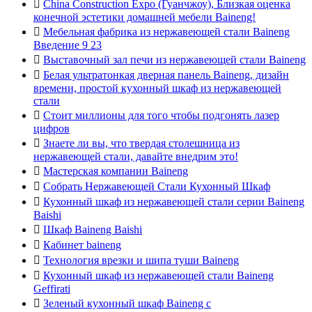

China Construction Expo (Гуанчжоу), Близкая оценка
конечной эстетики домашней мебели Baineng!

Мебельная фабрика из нержавеющей стали Baineng
Введение 9 23

Выставочный зал печи из нержавеющей стали Baineng

Белая ультратонкая дверная панель Baineng, дизайн
времени, простой кухонный шкаф из нержавеющей
стали

Стоит миллионы для того чтобы подгонять лазер
цифров

Знаете ли вы, что твердая столешница из
нержавеющей стали, давайте внедрим это!

Мастерская компании Baineng

Собрать Нержавеющей Стали Кухонный Шкаф

Кухонный шкаф из нержавеющей стали серии Baineng
Baishi

Шкаф Baineng Baishi

Кабинет baineng

Технология врезки и шипа туши Baineng

Кухонный шкаф из нержавеющей стали Baineng
Geffirati

Зеленый кухонный шкаф Baineng с