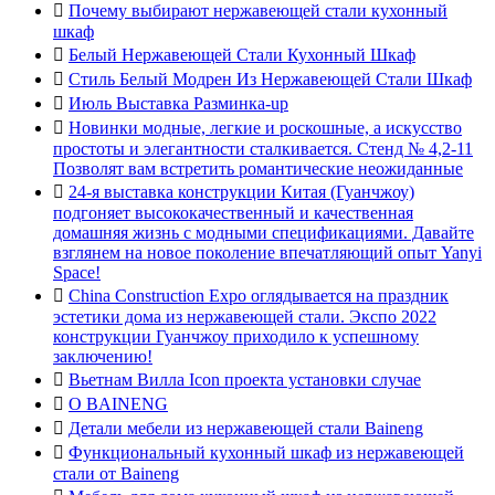

Почему выбирают нержавеющей стали кухонный
шкаф

Белый Нержавеющей Стали Кухонный Шкаф

Стиль Белый Модрен Из Нержавеющей Стали Шкаф

Июль Выставка Разминка-up

Новинки модные, легкие и роскошные, а искусство
простоты и элегантности сталкивается. Стенд № 4,2-11
Позволят вам встретить романтические неожиданные

24-я выставка конструкции Китая (Гуанчжоу)
подгоняет высококачественный и качественная
домашняя жизнь с модными спецификациями. Давайте
взглянем на новое поколение впечатляющий опыт Yanyi
Space!

China Construction Expo оглядывается на праздник
эстетики дома из нержавеющей стали. Экспо 2022
конструкции Гуанчжоу приходило к успешному
заключению!

Вьетнам Вилла Icon проекта установки случае

О BAINENG

Детали мебели из нержавеющей стали Baineng

Функциональный кухонный шкаф из нержавеющей
стали от Baineng