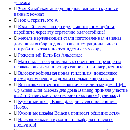
успехом

26-я Китайская международная выставка кухонь и
ванных комнат

Пок Открыть, это А

Южный ветер Погода идет, так что, пожалуйста,
перейдите через эту стратегию влагостойкие!

Мебель нержавеющей стали изготовленная на заказ
домашняя выбор под возвращением рационального
потребительства в пост-эпидемическую эру

Рожденный Быть Без Альдегида

Материалы неофициальных советников президента
нержавеющей стали рециркулированы и нагруженные

Высокопрофильная новая тенденция, подходящее
время для мебели для дома из нержавеющей стали

Высококачественные экологически чистые дома Light
Up Green Life! Мебель для дома Baineng приняла участие
в 22-й Китайской строительной выставке (Гуанчжоу)

Кухонный шкаф Baineng: серия Северное сияние-
Haoxue

Кухонные шкафы Baineng приносят общение детям

Насколько важен кухонный шкаф для пищевых
продуктов!