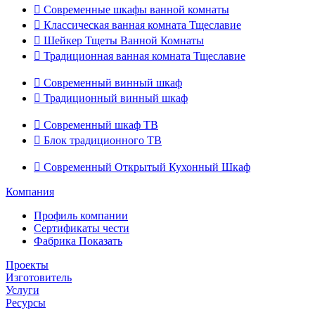

Современные шкафы ванной комнаты

Классическая ванная комната Тщеславие

Шейкер Тщеты Ванной Комнаты

Традиционная ванная комната Тщеславие

Современный винный шкаф

Традиционный винный шкаф

Современный шкаф ТВ

Блок традиционного ТВ

Современный Открытый Кухонный Шкаф
Компания
Профиль компании
Сертификаты чести
Фабрика Показать
Проекты
Изготовитель
Услуги
Ресурсы