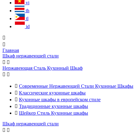
vi
th
tl
id


Главная
Шкаф нержавеющей стали


Нержавеющая Сталь Кухонный Шкаф



Современные Нержавеющей Стали Кухонные Шкафы

Классические кухонные шкафы

Кухонные шкафы в европейском стиле

Традиционные кухонные шкафы

Шейкер Стиль Кухонные шкафы
Шкаф нержавеющей стали

