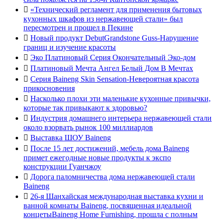

«Технический регламент для применения бытовых
кухонных шкафов из нержавеющей стали» был
пересмотрен и прошел в Пекине

Новый продукт DebutGrandstone Guss-Нарушение
границ и изучение красоты

Эко Платиновый Серия Окончательный Эко-дом

Платиновый Мечта Ангел Белый Дом В Мечтах

Серия Baineng Skin Sensation-Невероятная красота
прикосновения

Насколько плохи эти маленькие кухонные привычки,
которые так привыкают к здоровью?

Индустрия домашнего интерьера нержавеющей стали
около взорвать рынок 100 миллиардов

Выставка ШОУ Baineng

После 15 лет достижений, мебель дома Baineng
примет ежегодные новые продукты к экспо
конструкции Гуанчжоу

Дорога паломничества дома нержавеющей стали
Baineng

26-я Шанхайская международная выставка кухни и
ванной комнаты Baineng, посвященная идеальной
концетыBaineng Home Furnishing, прошла с полным