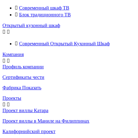

Современный шкаф ТВ

Блок традиционного ТВ
Открытый кухонный шкаф



Современный Открытый Кухонный Шкаф
Компания


Профиль компании
Сертификаты чести
Фабрика Показать
Проекты


Проект виллы Катара
Проект виллы в Маниле на Филиппинах
Калифорнийский проект