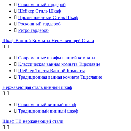

Современный гардероб

Шейкер Стиль Шкаф

Промышленный Стиль Шкаф

Роскошный гардероб

Ретро гардероб
Шкаф Ванной Комнаты Нержавеющей Стали



Современные шкафы ванной комнаты

Классическая ванная комната Тщеславие

Шейкер Тщеты Ванной Комнаты

Традиционная ванная комната Тщеславие
Нержавеющая сталь винный шкаф



Современный винный шкаф

Традиционный винный шкаф
Шкаф ТВ нержавеющей стали

