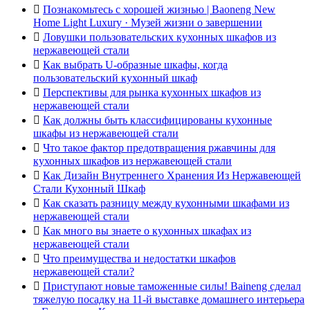

Познакомьтесь с хорошей жизнью | Baoneng New
Home Light Luxury · Музей жизни о завершении

Ловушки пользовательских кухонных шкафов из
нержавеющей стали

Как выбрать U-образные шкафы, когда
пользовательский кухонный шкаф

Перспективы для рынка кухонных шкафов из
нержавеющей стали

Как должны быть классифицированы кухонные
шкафы из нержавеющей стали

Что такое фактор предотвращения ржавчины для
кухонных шкафов из нержавеющей стали

Как Дизайн Внутреннего Хранения Из Нержавеющей
Стали Кухонный Шкаф

Как сказать разницу между кухонными шкафами из
нержавеющей стали

Как много вы знаете о кухонных шкафах из
нержавеющей стали

Что преимущества и недостатки шкафов
нержавеющей стали?

Приступают новые таможенные силы! Baineng сделал
тяжелую посадку на 11-й выставке домашнего интерьера