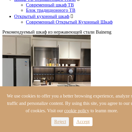
Современный шкаф ТВ
Блок традиционного ТВ
Открытый кухонный шкаф

Современный Открытый Кухонный Шкаф
Рекомендуемый шкаф из нержавеющей стали Baineng
We use cookies to offer you a better browsing experience, analyze s
traffic and personalize content. By using this site, you agree to our 
of cookies. Visit our
cookie policy
to leamn more.
Кухонные шкафы из Китая Нержавеющая сталь Кухонный
шкаф
Reject
Accept