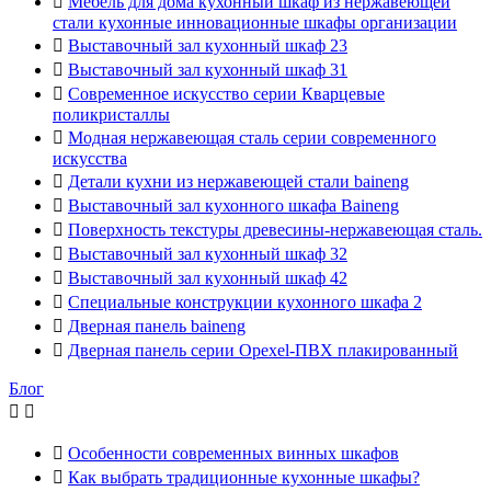

Мебель для дома кухонный шкаф из нержавеющей
стали кухонные инновационные шкафы организации

Выставочный зал кухонный шкаф 23

Выставочный зал кухонный шкаф 31

Современное искусство серии Кварцевые
поликристаллы

Модная нержавеющая сталь серии современного
искусства

Детали кухни из нержавеющей стали baineng

Выставочный зал кухонного шкафа Baineng

Поверхность текстуры древесины-нержавеющая сталь.

Выставочный зал кухонный шкаф 32

Выставочный зал кухонный шкаф 42

Специальные конструкции кухонного шкафа 2

Дверная панель baineng

Дверная панель серии Opexel-ПВХ плакированный
Блог



Особенности современных винных шкафов

Как выбрать традиционные кухонные шкафы?