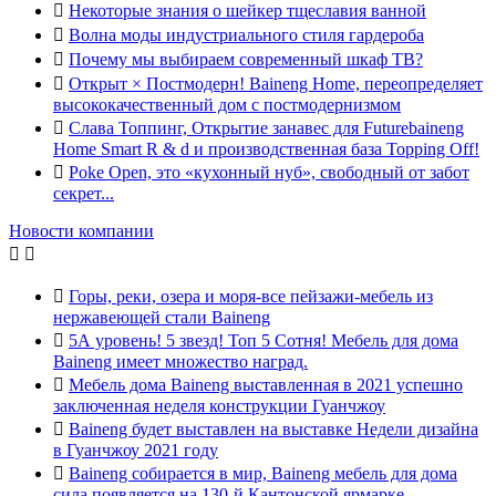

Некоторые знания о шейкер тщеславия ванной

Волна моды индустриального стиля гардероба

Почему мы выбираем современный шкаф ТВ?

Открыт × Постмодерн! Baineng Home, переопределяет
высококачественный дом с постмодернизмом

Слава Топпинг, Открытие занавес для Futurebaineng
Home Smart R & d и производственная база Topping Off!

Poke Open, это «кухонный нуб», свободный от забот
секрет...
Новости компании



Горы, реки, озера и моря-все пейзажи-мебель из
нержавеющей стали Baineng

5А уровень! 5 звезд! Топ 5 Сотня! Мебель для дома
Baineng имеет множество наград.

Мебель дома Baineng выставленная в 2021 успешно
заключенная неделя конструкции Гуанчжоу

Baineng будет выставлен на выставке Недели дизайна
в Гуанчжоу 2021 году

Baineng собирается в мир, Baineng мебель для дома
сила появляется на 130-й Кантонской ярмарке