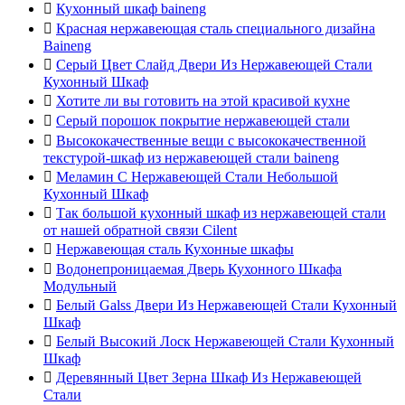

Кухонный шкаф baineng

Красная нержавеющая сталь специального дизайна
Baineng

Серый Цвет Слайд Двери Из Нержавеющей Стали
Кухонный Шкаф

Хотите ли вы готовить на этой красивой кухне

Серый порошок покрытие нержавеющей стали

Высококачественные вещи с высококачественной
текстурой-шкаф из нержавеющей стали baineng

Меламин С Нержавеющей Стали Небольшой
Кухонный Шкаф

Так большой кухонный шкаф из нержавеющей стали
от нашей обратной связи Cilent

Нержавеющая сталь Кухонные шкафы

Водонепроницаемая Дверь Кухонного Шкафа
Модульный

Белый Galss Двери Из Нержавеющей Стали Кухонный
Шкаф

Белый Высокий Лоск Нержавеющей Стали Кухонный
Шкаф

Деревянный Цвет Зерна Шкаф Из Нержавеющей
Стали