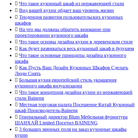

Что такое кухонный шкаф из нержавеющей стали

Вид вашей кухни обдает ваш уровень жизни

Тенденция развития пользовательских кухонных
шкафов

На что мы должны обратить внимание при
проектировании кухонного шкафа

Что такое основы дизайна кухни в деревенском стиле

Как будет развиваться весь кухонный шкаф в будущем

Что такое основные принципы дизайна кухонного
шкафа

Как Пусть Ваш Дизайн Кухонных Шкафов Сделать
Люди Сиять

Большая кухня европейский стиль украшения
кухонного шкафа визуализации

Что такое концепция дизайна кухни из нержавеющей
стали Baineng

Местная торговая палата Посещение Китай Кухонный
шкаф Производитель-Baineng

Генеральный директор Blum Мебельная фурнитура
ШАНХАЙ Limited Посетил BAINENG

3 больших минных поля на заказ кухонные шкафы
кухни