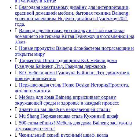
в Гуанчжоу в Китае

Благодаря креативному дизайну для интерпретации
красивой домашней мебели, бытовая техника Baineng
успешно завершила Неделю дизайна в Гуанчжоу 2021
года.

Baineng сделал тяжелую посадку в 11-ой выставке
домашнего интерьера Китая Гуанчжоу изготовленной на
заказ

Новые продукты Baineng-блокбастеры потрясающие и
открыты миру

Торжество 16-ой годовщины КО. мебели дома
Гуандуна Байненг, Лтд. Грандлы держалось

КО. мебели дома Гуандуна Байненг, Лтд. двинутое к
новому положению

Нержавеющая сталь Home Design ИсторияПростота,
детали и чистота

Мебель для дома Baineng впрыскивает охрану
окружающей среды и здоровье в каждый процесс

Знаете ли вы шкаф из нержавеющей стали?

Mu Shang Нержавеющая сталь Кухонный шкаф

500 сильнейших! Мебель для дома Baineng заслужила
эту тяжелую честь!

Чернильный серый кухонный шкаф, когда