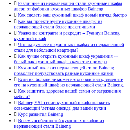

Различные из нержавеющей стали кухонные шкафы
двери от фабрики кухонных шкафов Baineng

Как сделать ваш кухонный шкаф новый взгляд быстро

Как вы проектируйте кухонные шкафы из
нержавеющей стали более практичными

Уважение контракта и рекредит -- Гуандун Baineng
кухонный шкаф

Что вы думаете о кухонных шкафах из нержавеющей
стали для небольшой квартиры?

Как лучше открыть кухонный шкаф украшения ---
белый лак кухонный шкаф в качестве примера

Кухонный шкаф из нержавеющей стали Baineng
позволяет почувствовать разные кухонные жизни

Если вы больше не можете этого выстоять, замените
его на кухонный шкаф из нержавеющей стали Baineng.

Как защитить здоровье вашей семьи от загрязнения
мебели?

Bainneg YSL серии кухонный шкаф-положить
освежающий 'летняя одежда' для вашей кухни

Курс развития Baineng

Восемь особенностей кухонных шкафов из
нержавеющей стали Baineng