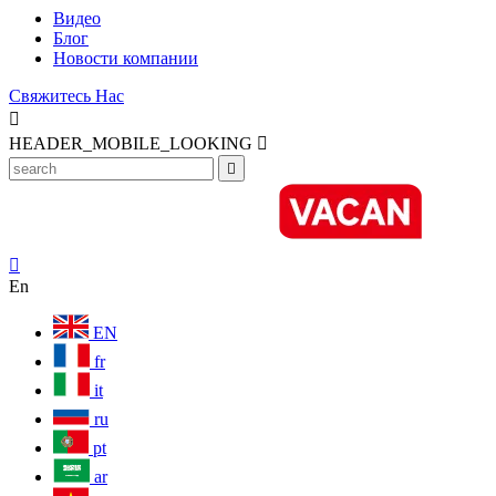
Видео
Блог
Новости компании
Свяжитесь Нас

HEADER_MOBILE_LOOKING



En
EN
fr
it
ru
pt
ar