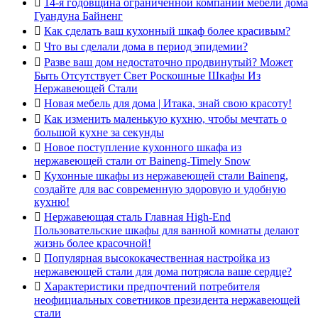

14-я годовщина ограниченной компании мебели дома
Гуандуна Байненг

Как сделать ваш кухонный шкаф более красивым?

Что вы сделали дома в период эпидемии?

Разве ваш дом недостаточно продвинутый? Может
Быть Отсутствует Свет Роскошные Шкафы Из
Нержавеющей Стали

Новая мебель для дома | Итака, знай свою красоту!

Как изменить маленькую кухню, чтобы мечтать о
большой кухне за секунды

Новое поступление кухонного шкафа из
нержавеющей стали от Baineng-Timely Snow

Кухонные шкафы из нержавеющей стали Baineng,
создайте для вас современную здоровую и удобную
кухню!

Нержавеющая сталь Главная High-End
Пользовательские шкафы для ванной комнаты делают
жизнь более красочной!

Популярная высококачественная настройка из
нержавеющей стали для дома потрясла ваше сердце?

Характеристики предпочтений потребителя
неофициальных советников президента нержавеющей
стали