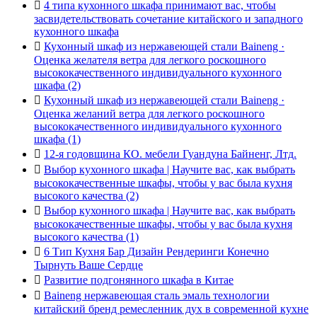

4 типа кухонного шкафа принимают вас, чтобы
засвидетельствовать сочетание китайского и западного
кухонного шкафа

Кухонный шкаф из нержавеющей стали Baineng ·
Оценка желателя ветра для легкого роскошного
высококачественного индивидуального кухонного
шкафа (2)

Кухонный шкаф из нержавеющей стали Baineng ·
Оценка желаний ветра для легкого роскошного
высококачественного индивидуального кухонного
шкафа (1)

12-я годовщина КО. мебели Гуандуна Байненг, Лтд.

Выбор кухонного шкафа | Научите вас, как выбрать
высококачественные шкафы, чтобы у вас была кухня
высокого качества (2)

Выбор кухонного шкафа | Научите вас, как выбрать
высококачественные шкафы, чтобы у вас была кухня
высокого качества (1)

6 Тип Кухня Бар Дизайн Рендеринги Конечно
Тырнуть Ваше Сердце

Развитие подгонянного шкафа в Китае

Baineng нержавеющая сталь эмаль технологии
китайский бренд ремесленник дух в современной кухне