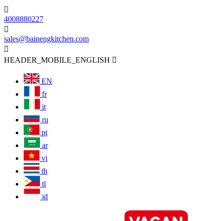

4008880227

sales@bainengkitchen.com

HEADER_MOBILE_ENGLISH

EN
fr
it
ru
pt
ar
vi
th
tl
id