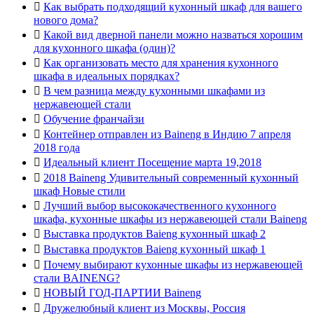

Как выбрать подходящий кухонный шкаф для вашего
нового дома?

Какой вид дверной панели можно назваться хорошим
для кухонного шкафа (один)?

Как организовать место для хранения кухонного
шкафа в идеальных порядках?

В чем разница между кухонными шкафами из
нержавеющей стали

Обучение франчайзи

Контейнер отправлен из Baineng в Индию 7 апреля
2018 года

Идеальный клиент Посещение марта 19,2018

2018 Baineng Удивительный современный кухонный
шкаф Новые стили

Лучший выбор высококачественного кухонного
шкафа, кухонные шкафы из нержавеющей стали Baineng

Выставка продуктов Baieng кухонный шкаф 2

Выставка продуктов Baieng кухонный шкаф 1

Почему выбирают кухонные шкафы из нержавеющей
стали BAINENG?

НОВЫЙ ГОД-ПАРТИИ Baineng

Дружелюбный клиент из Москвы, Россия