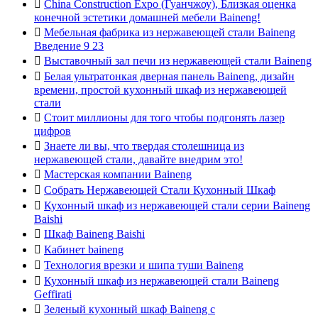

China Construction Expo (Гуанчжоу), Близкая оценка
конечной эстетики домашней мебели Baineng!

Мебельная фабрика из нержавеющей стали Baineng
Введение 9 23

Выставочный зал печи из нержавеющей стали Baineng

Белая ультратонкая дверная панель Baineng, дизайн
времени, простой кухонный шкаф из нержавеющей
стали

Стоит миллионы для того чтобы подгонять лазер
цифров

Знаете ли вы, что твердая столешница из
нержавеющей стали, давайте внедрим это!

Мастерская компании Baineng

Собрать Нержавеющей Стали Кухонный Шкаф

Кухонный шкаф из нержавеющей стали серии Baineng
Baishi

Шкаф Baineng Baishi

Кабинет baineng

Технология врезки и шипа туши Baineng

Кухонный шкаф из нержавеющей стали Baineng
Geffirati

Зеленый кухонный шкаф Baineng с