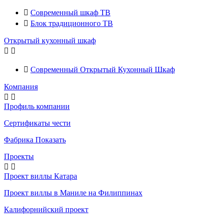

Современный шкаф ТВ

Блок традиционного ТВ
Открытый кухонный шкаф



Современный Открытый Кухонный Шкаф
Компания


Профиль компании
Сертификаты чести
Фабрика Показать
Проекты


Проект виллы Катара
Проект виллы в Маниле на Филиппинах
Калифорнийский проект