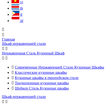
vi
th
tl
id


Главная
Шкаф нержавеющей стали


Нержавеющая Сталь Кухонный Шкаф



Современные Нержавеющей Стали Кухонные Шкафы

Классические кухонные шкафы

Кухонные шкафы в европейском стиле

Традиционные кухонные шкафы

Шейкер Стиль Кухонные шкафы
Шкаф нержавеющей стали

