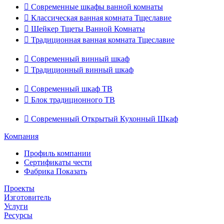

Современные шкафы ванной комнаты

Классическая ванная комната Тщеславие

Шейкер Тщеты Ванной Комнаты

Традиционная ванная комната Тщеславие

Современный винный шкаф

Традиционный винный шкаф

Современный шкаф ТВ

Блок традиционного ТВ

Современный Открытый Кухонный Шкаф
Компания
Профиль компании
Сертификаты чести
Фабрика Показать
Проекты
Изготовитель
Услуги
Ресурсы