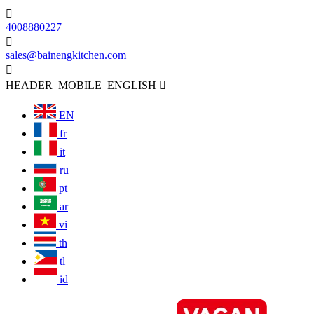

4008880227

sales@bainengkitchen.com

HEADER_MOBILE_ENGLISH

EN
fr
it
ru
pt
ar
vi
th
tl
id