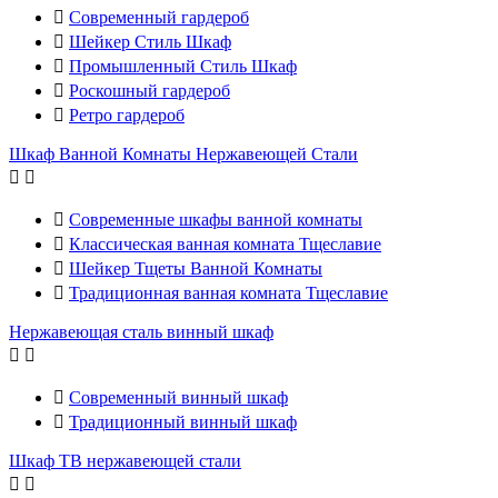

Современный гардероб

Шейкер Стиль Шкаф

Промышленный Стиль Шкаф

Роскошный гардероб

Ретро гардероб
Шкаф Ванной Комнаты Нержавеющей Стали



Современные шкафы ванной комнаты

Классическая ванная комната Тщеславие

Шейкер Тщеты Ванной Комнаты

Традиционная ванная комната Тщеславие
Нержавеющая сталь винный шкаф



Современный винный шкаф

Традиционный винный шкаф
Шкаф ТВ нержавеющей стали

