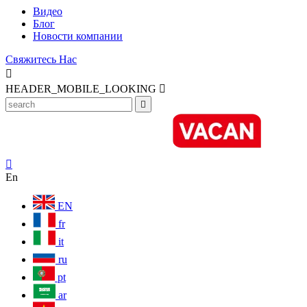
Видео
Блог
Новости компании
Свяжитесь Нас

HEADER_MOBILE_LOOKING



En
EN
fr
it
ru
pt
ar